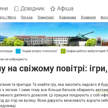
ини
Довідник
Афіша
вто / Мото
Погода
Транспорт
Довідкова
Дозвілля
Фот
влограда
"
"Задай вопрос психологу"
Г
График работы амбулаторий 
, які не набридають
 на свіжому повітрі: ігри
ання та пригоди. Та знайти гру, яка захопить надовго й буд
 з легких. І саме тому все більше батьків обирають
автома
ивного дитячого дозвілля. Ці іграшки поєднують у собі ефе
хід до ігор на вулиці. Вони дарують можливість відчути себ
редовищі.