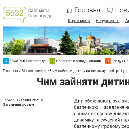
Головна
Нов
Карта міста
Нерухомість
А
C
covid19 в Павлограде
С
Соборная площадь онлайн
В
Воздух Па
Головна
Бізнес новини
Чим зайняти дитину на свіжому повітрі: ігри
Чим зайняти дитину
15:42,
30 червня 2025 р.
Діти обожнюють рух, змаг
Загальний розділ
безпечною — завдання не
орбізах
як основу для акт
динаміку та сучасний під
безпечному ігровому се