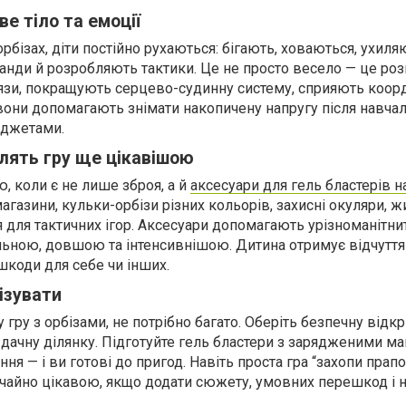
ве тіло та емоції
рбізах, діти постійно рухаються: бігають, ховаються, ухиля
анди й розробляють тактики. Це не просто весело — це роз
’язи, покращують серцево-судинну систему, сприяють коорд
 вони допомагають знімати накопичену напругу після навча
аджетами.
блять гру ще цікавішою
, коли є не лише зброя, а й
аксесуари для гель бластерів н
агазини, кульки-орбізи різних кольорів, захисні окуляри, ж
я для тактичних ігор. Аксесуари допомагають урізноманітнит
льною, довшою та інтенсивнішою. Дитина отримує відчуття
коди для себе чи інших.
нізувати
гру з орбізами, не потрібно багато. Оберіть безпечну відкр
о дачну ділянку. Підготуйте гель бластери з зарядженими м
ня — і ви готові до пригод. Навіть проста гра “захопи прапо
вичайно цікавою, якщо додати сюжету, умовних перешкод і 