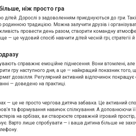
більше, ніж просто гра
ро дітей. Дорослі з задоволенням приєднуються до гри. Так
 родинною традицією. Можна залучити друзів і організува
жливість провести день разом, створити командну атмосфе
е — це чудовий спосіб навчити дітей чесній грі, стратегії й
 одразу
дчувають справжнє емоційне піднесення. Вони втомлені, але
рити гру наступного дня, а це — найкращий показник того, 
рмат дозвілля. Регулярний активний відпочинок покращує с
чанні — доведено на практиці.
зах — це не просто чергова дитяча забавка. Це активний спо
ров’я та формування навичок спілкування. А доповнюючи її
стерів на орбізах, ви створюєте справжній ігровий простір,
нує. Варто лише спробувати — і ваша дитина більше не захо
елефону.