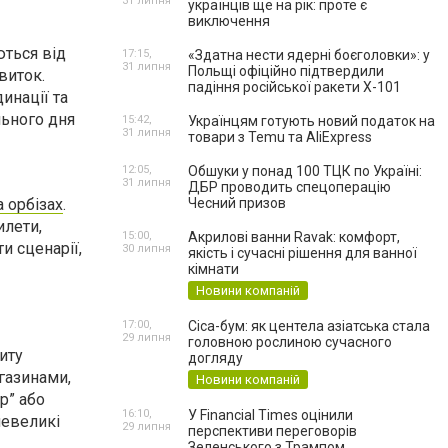
31 липня
українців ще на рік: проте є
виключення
ються від
17:15,
«Здатна нести ядерні боєголовки»: у
31 липня
Польщі офіційно підтвердили
виток.
падіння російської ракети Х-101
инації та
льного дня
15:42,
Українцям готують новий податок на
31 липня
товари з Temu та AliExpress
12:05,
Обшуки у понад 100 ТЦК по Україні:
31 липня
ДБР проводить спецоперацію
а орбізах
.
Чесний призов
илети,
15:00,
Акрилові ванни Ravak: комфорт,
и сценарії,
30 липня
якість і сучасні рішення для ванної
кімнати
Новини компаній
17:00,
Cica-бум: як центела азіатська стала
29 липня
головною рослиною сучасного
иту
догляду
агазинами,
Новини компаній
р” або
16:10,
У Financial Times оцінили
невеликі
29 липня
перспективи переговорів
Зеленського з Трампом