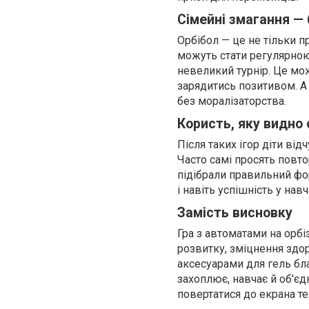
Сімейні змагання — 
Орбібол — це не тільки п
можуть стати регулярною
невеликий турнір. Це мо
зарядитись позитивом. А щ
без моралізаторства.
Користь, яку видно
Після таких ігор діти ві
Часто самі просять повто
підібрали правильний фо
і навіть успішність у нав
Замість висновку
Гра з автоматами на орбі
розвитку, зміцнення здо
аксесуарами для гель бла
захоплює, навчає й об’єд
повертатися до екрана т