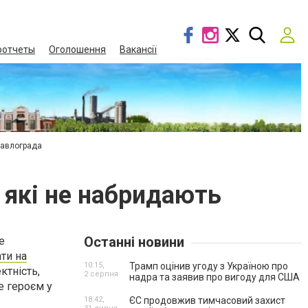
оотчеты
Оголошення
Вакансії
Павлограда
, які не набридають
Останні новини
е
ти на
10:15,
Трамп оцінив угоду з Україною про
ктність,
2 серпня
надра та заявив про вигоду для США
е героєм у
18:42,
ЄС продовжив тимчасовий захист