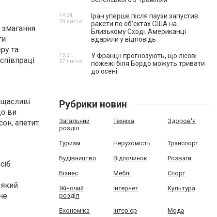
14:24,
Іран уперше після паузи запустив
29 липня
ракети по обʼєктах США на
і змагання
Близькому Сході. Американці
ти
вдарили у відповідь
ру та
13:21,
У Франції прогнозують, що лісові
 співпраці
27 липня
пожежі біля Бордо можуть тривати
до осені
 щасливі.
Рубрики новин
що ви
Загальний
Техніка
Здоров'я
он, апетит
розділ
Туризм
Нерухомість
Транспорт
Будівництво
Відпочинок
Розваги
сіб
Бізнес
Меблі
Спорт
 який
Жіночий
Інтернет
Культура
че
розділ
Економіка
Інтер'єр
Мода