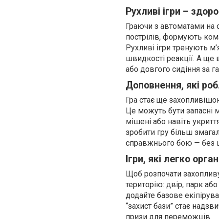
Рухливі ігри – здоро
Граючи з автоматами на о
пострілів, формують ком
Рухливі ігри тренують м
швидкості реакції. А ще
або довгого сидіння за г
Доповнення, які ро
Гра стає ще захопливішою
Це можуть бути запасні м
мішені або навіть укритт
зробити гру більш змага
справжнього бою — без ш
Ігри, які легко орга
Щоб розпочати захопливу 
територію: двір, парк аб
додайте базове екіпіруван
“захист бази” стає надз
призи для переможців.