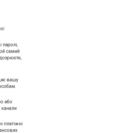
ої
 паролі,
той самий
ідозрюєте,
щає вашу
особам.
ю або
 канали
і платіжні
нансових