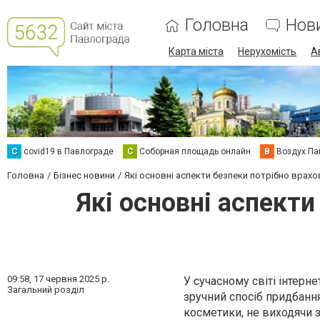
Головна
Нов
Карта міста
Нерухомість
А
C
covid19 в Павлограде
С
Соборная площадь онлайн
В
Воздух Па
Головна
Бізнес новини
Які основні аспекти безпеки потрібно врахо
Які основні аспекти
09:58,
17 червня 2025 р.
У сучасному світі інтер
Загальний розділ
зручний спосіб придбання
косметики, не виходячи 