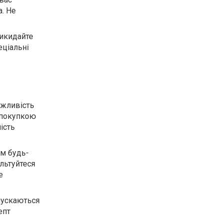
а. Не
икидайте
еціальні
ожливість
 покупкою
ість
м будь-
ультуйтеся
е
пускаються
епт