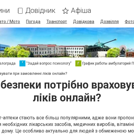
ини
Довідник
Афіша
вто / Мото
Погода
Транспорт
Довідкова
Дозвілля
Фот
влограда
"
"Задай вопрос психологу"
Г
График работы амбулаторий 
вувати при замовленні ліків онлайн?
 безпеки потрібно врахов
ліків онлайн?
нет-аптеки стають все більш популярними, адже вони пропо
 необхідних лікарських засобів, медичних виробів, вітаміні
з дому. Це особливо актуально для людей з обмеженою мо