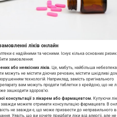
замовленні ліків онлайн
аптеки є надійними та чесними. Існує кілька основних ризикі
обити замовлення:
них або неякісних ліків.
Це, мабуть, найбільша небезпека
ти можуть не містити діючих речовин, містити шкідливі до
порушенням технологій. Наприклад, замість оригінального
епарату вам можуть продати таблетки з крейдою, що не 
оже зашкодити здоров'ю.
ої консультації з лікарем або фармацевтом.
Купуючи лік
ви завжди можете отримати консультацію фармацевта. В он
вість не завжди є, що може призвести до неправильного 
ння. Уявіть, що ви хочете придбати ліки від алергії, але не 