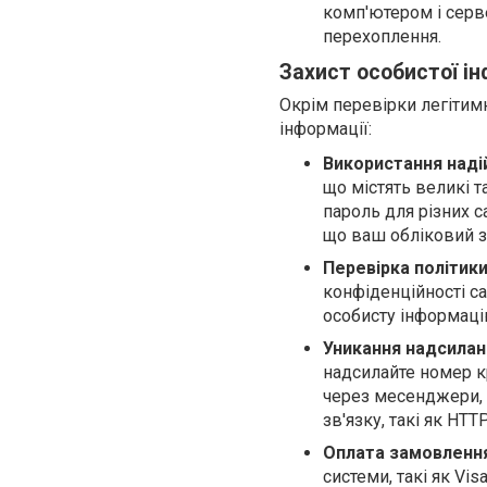
комп'ютером і серв
перехоплення.
Захист особистої ін
Окрім перевірки легітимн
інформації:
Використання надій
що містять великі т
пароль для різних с
що ваш обліковий з
Перевірка політики
конфіденційності са
особисту інформацію
Уникання надсилан
надсилайте номер к
через месенджери, 
зв'язку, такі як HTT
Оплата замовлення
системи, такі як Vi