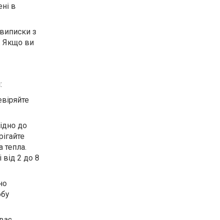
ені в
виписки з
. Якщо ви
:
евіряйте
ідно до
рігайте
а тепла.
 від 2 до 8
но
обу
вас