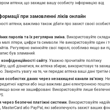
ером аптеки, що захищає вашу особисту інформацію від
формації при замовленні ліків онлайн
ості аптеки, важливо також дбати про захист своєї особист
них паролів та їх регулярна зміна.
Використовуйте складні
а малі літери, цифри та символи. Не використовуйте один і 
айтів. Регулярно змінюйте свої паролі, особливо якщо ви п
апис був зламаний.
 конфіденційності сайту.
Уважно прочитайте політику
йту, щоб дізнатися, як аптека збирає, використовує та захи
. Зверніть увагу на те, чи передає аптека ваші дані третім 
ня особистих даних через незахищені канали зв'язку.
Не
редитної картки або інші важливі дані електронною пошто
якщо вони не зашифровані. Використовуйте лише безпечні
PS.
 через безпечні платіжні системи.
Використовуйте надійн
sa, MasterCard або PayPal, які забезпечують захист ваших фі