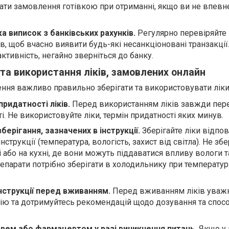
лати замовлення готівкою при отриманні, якщо ви не впевн
а виписок з банківських рахунків.
Регулярно перевіряйте 
в, щоб вчасно виявити будь-які несанкціоновані транзакції
активність, негайно зверніться до банку.
та використання ліків, замовлених онлайн
ння важливо правильно зберігати та використовувати ліки
придатності ліків.
Перед використанням ліків завжди пер
ті. Не використовуйте ліки, термін придатності яких минув.
ерігання, зазначених в інструкції.
Зберігайте ліки відпов
нструкції (температура, вологість, захист від світла). Не збе
ті або на кухні, де вони можуть піддаватися впливу вологи т
епарати потрібно зберігати в холодильнику при температурі
нструкції перед вживанням.
Перед вживанням ліків уваж
цію та дотримуйтесь рекомендацій щодо дозування та спос
арем або фармацевтом у разі виникнення питань.
Якщо у 