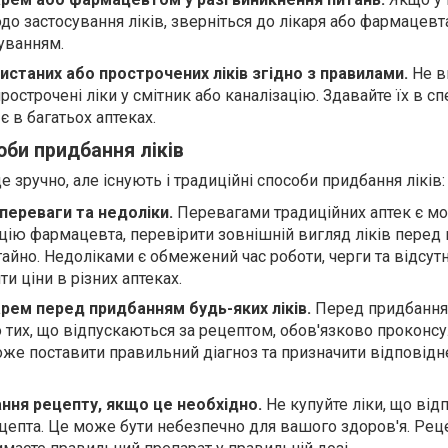
о застосування ліків, зверніться до лікаря або фармацевт
уванням.
истаних або прострочених ліків згідно з правилами.
Не в
рострочені ліки у смітник або каналізацію. Здавайте їх в сп
є в багатьох аптеках.
оби придбання ліків
е зручно, але існують і традиційні способи придбання ліків:
 переваги та недоліки.
Перевагами традиційних аптек є м
цію фармацевта, перевірити зовнішній вигляд ліків перед
гайно. Недоліками є обмежений час роботи, черги та відсутн
и ціни в різних аптеках.
арем перед придбанням будь-яких ліків.
Перед придбання
о тих, що відпускаються за рецептом, обов'язково проконс
може поставити правильний діагноз та призначити відповідн
ння рецепту, якщо це необхідно.
Не купуйте ліки, що від
ецепта. Це може бути небезпечно для вашого здоров'я. Рец