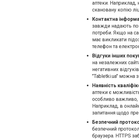
аптеки. Наприклад, 
скановану копію ліц
Контактна інформа
завжди надають пов
потреби. Якщо на с
має викликати підоз
телефон та електрон
Відгуки інших покуп
на незалежних сайта
негативних відгуків,
"Tabletki.ua" можна 
Наявність кваліфік
аптеки є можливіст
особливо важливо, я
Наприклад, в онлайн
запитання щодо пре
Безпечний протоко
безпечний протокол
браузера. HTTPS з