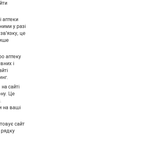
йти
і аптеки
ними у разі
зв'язку, це
лише
ро аптеку
вних і
айті
инг.
на сайті
ну. Це
.
и на ваші
товує сайт
 рядку