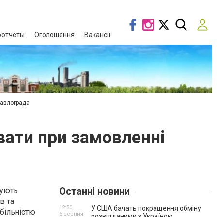
оотчеты
Оголошення
Вакансії
Павлограда
увати при замовленні
Останні новини
нують
в та
12:50,
У США бачать покращення обміну
більністю
6 серпня
розвідданими з Україною