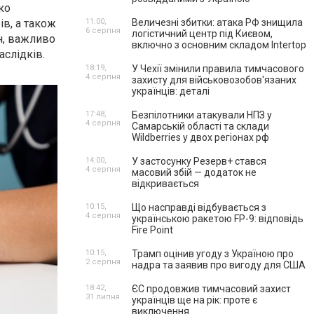
ко
ів, а також
11:00,
Величезні збитки: атака РФ знищила
6 серпня
логістичний центр під Києвом,
н, важливо
включно з основним складом Intertop
аслідків.
18:19,
У Чехії змінили правила тимчасового
4 серпня
захисту для військовозобов'язаних
українців: деталі
17:48,
Безпілотники атакували НПЗ у
4 серпня
Самарській області та склади
Wildberries у двох регіонах рф
14:00,
У застосунку Резерв+ стався
4 серпня
масовий збій — додаток не
відкривається
10:15,
Що насправді відбувається з
4 серпня
українською ракетою FP-9: відповідь
Fire Point
10:15,
Трамп оцінив угоду з Україною про
2 серпня
надра та заявив про вигоду для США
18:42,
ЄС продовжив тимчасовий захист
31 липня
українців ще на рік: проте є
виключення