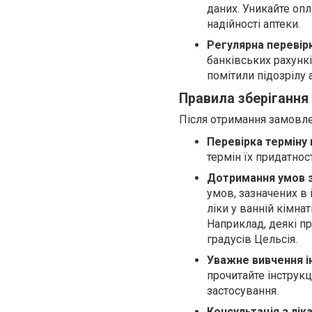
даних. Уникайте оп
надійності аптеки.
Регулярна перевірк
банківських рахункі
помітили підозрілу 
Правила зберігання 
Після отримання замовле
Перевірка терміну 
термін їх придатнос
Дотримання умов зб
умов, зазначених в і
ліки у ванній кімна
Наприклад, деякі пр
градусів Цельсія.
Уважне вивчення і
прочитайте інструк
застосування.
Консультація з лік