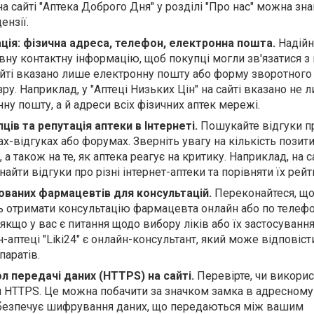
на сайті "Аптека Доброго Дня" у розділі "Про нас" можна зна
ензії.
ція: фізична адреса, телефон, електронна пошта.
Надійн
ну контактну інформацію, щоб покупці могли зв'язатися з 
айті вказано лише електронну пошту або форму зворотного 
ру. Наприклад, у "Аптеці Низьких Цін" на сайті вказано не 
ну пошту, а й адреси всіх фізичних аптек мережі.
ців та репутація аптеки в Інтернеті.
Пошукайте відгуки п
х-відгуках або форумах. Зверніть увагу на кількість позити
 а також на те, як аптека реагує на критику. Наприклад, на с
знайти відгуки про різні інтернет-аптеки та порівняти їх рейт
ованих фармацевтів для консультацій.
Переконайтеся, що 
ь отримати консультацію фармацевта онлайн або по телефо
кщо у вас є питання щодо вибору ліків або їх застосування
-аптеці "Liki24" є онлайн-консультант, який може відповіст
паратів.
л передачі даних (HTTPS) на сайті.
Перевірте, чи викорис
 HTTPS. Це можна побачити за значком замка в адресному
абезпечує шифрування даних, що передаються між вашим