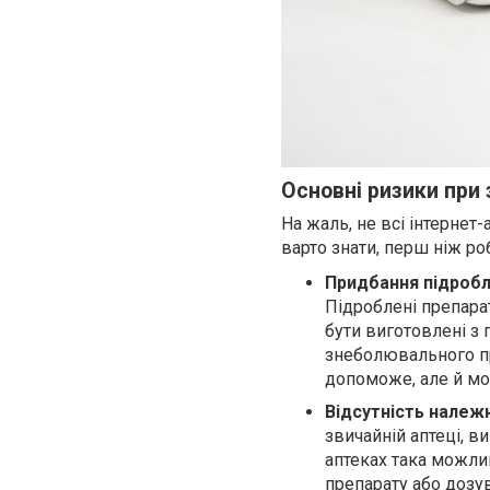
Основні ризики при 
На жаль, не всі інтернет-
варто знати, перш ніж р
Придбання підробле
Підроблені препара
бути виготовлені з 
знеболювального пр
допоможе, але й м
Відсутність належн
звичайній аптеці, 
аптеках така можли
препарату або дозува