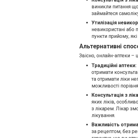
виникли питання щод
займайтеся самолік
Утилізація невикор
невикористані або п
пункти прийому, які 
Альтернативні спос
Звісно, онлайн-аптеки – ц
Традиційні аптеки:
отримати консульта
та отримати ліки не
можливості порівнят
Консультація з лік
яких ліків, особлив
з лікарем. Лікар з
лікування.
Важливість отрима
за рецептом, без р