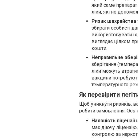
який саме препарат
ліки, які не допомо
Ризик шахрайства 
збирати особисті да
використовувати їх 
виглядає цілком пр
кошти.
Неправильне зберіг
зберігання (темпера
ліки можуть втратит
вакцини потребують
температурного ре
Як перевірити легіт
Щоб уникнути ризиків, в
робити замовлення. Ось к
Наявність ліцензії 
має діючу ліцензію
контролю за наркот