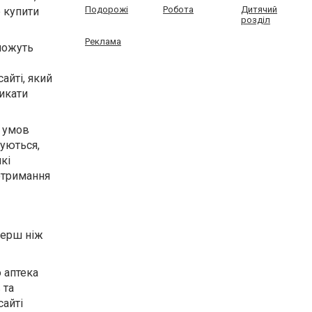
Подорожі
Робота
Дитячий
 купити
розділ
Реклама
можуть
айті, який
никати
 умов
муються,
кі
отримання
перш ніж
 аптека
 та
сайті