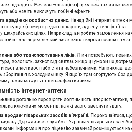
 вам підходить. Без консультації з фармацевтом ви можете
жуть або навіть викличуть побічні ефекти.
та крадіжки особистих даних.
Ненадійні інтернет-аптеки 
ні покупців (номер кредитної картки, адресу, телефон) та
у шахрайських цілях. Наприклад, ви робите замовлення на с
истойно, але через деякий час з вашої картки починають з
ання або транспортування ліків.
Ліки потребують певних
тура, вологість, захист від світла). Якщо ці умови не дотри
и свої властивості або стати небезпечними. Наприклад, дея
 зберігання в холодильнику. Якщо їх транспортують без д
жиму, вони можуть стати неефективними.
имність інтернет-аптеки
ажливо ретельно перевіряти легітимність інтернет-аптеки, 
ілька ключових моментів, на які варто звернути увагу:
на продаж лікарських засобів в Україні.
Переконайтеся, що
, видану Державною службою України з лікарських засобів
иками. Інформація про ліцензію зазвичай розміщується на 