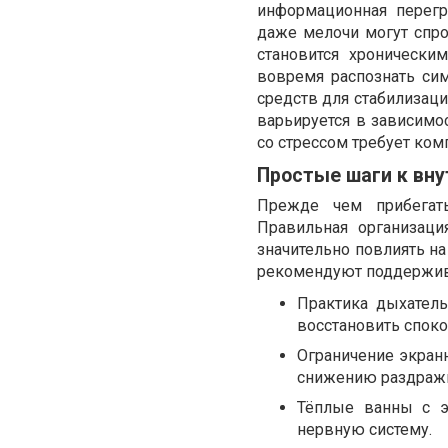
информационная перегр
даже мелочи могут спро
становится хронически
вовремя распознать си
средств для стабилизац
варьируется в зависимос
со стрессом требует комп
Простые шаги к вн
Прежде чем прибегать
Правильная организаци
значительно повлиять н
рекомендуют поддержи
Практика дыхатель
восстановить споко
Ограничение экран
снижению раздражи
Тёплые ванны с 
нервную систему.