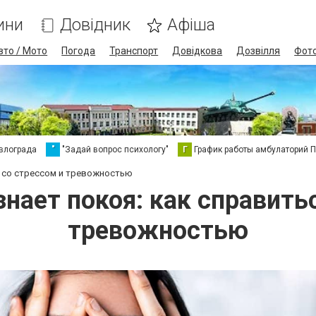
ини
Довідник
Афіша
вто / Мото
Погода
Транспорт
Довідкова
Дозвілля
Фот
влограда
"
"Задай вопрос психологу"
Г
График работы амбулаторий 
ся со стрессом и тревожностью
знает покоя: как справить
тревожностью