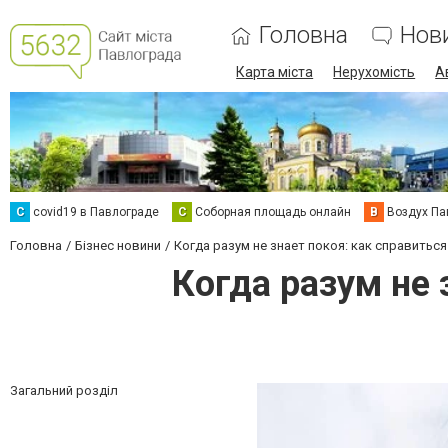
Головна
Нов
Карта міста
Нерухомість
А
C
covid19 в Павлограде
С
Соборная площадь онлайн
В
Воздух Па
Головна
Бізнес новини
Когда разум не знает покоя: как справить
Когда разум не 
Загальний розділ