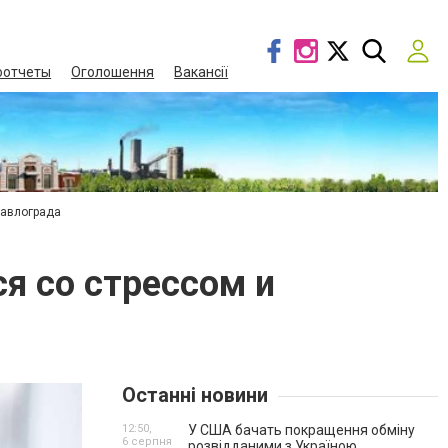
оотчеты
Оголошення
Вакансії
Павлограда
ся со стрессом и
Останні новини
12:50,
У США бачать покращення обміну
6 серпня
розвідданими з Україною