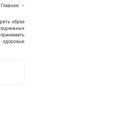
 Главное –
треть образ
седневных
дпринимать
– здоровье