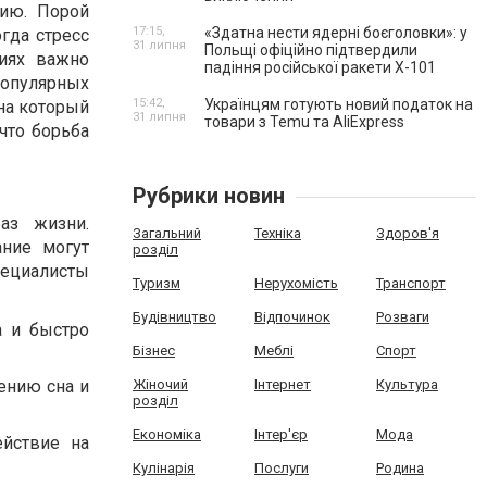
нию. Порой
17:15,
«Здатна нести ядерні боєголовки»: у
гда стресс
31 липня
Польщі офіційно підтвердили
виях важно
падіння російської ракети Х-101
популярных
15:42,
Українцям готують новий податок на
на который
31 липня
товари з Temu та AliExpress
что борьба
Рубрики новин
аз жизни.
Загальний
Техніка
Здоров'я
ание могут
розділ
пециалисты
Туризм
Нерухомість
Транспорт
Будівництво
Відпочинок
Розваги
а и быстро
Бізнес
Меблі
Спорт
ению сна и
Жіночий
Інтернет
Культура
розділ
Економіка
Інтер'єр
Мода
йствие на
Кулінарія
Послуги
Родина