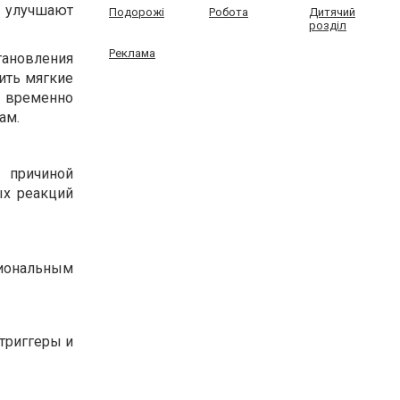
 улучшают
Подорожі
Робота
Дитячий
розділ
Реклама
ановления
ить мягкие
 временно
ам.
 причиной
ых реакций
циональным
триггеры и