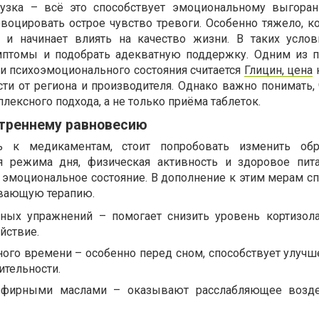
узка – всё это способствует эмоциональному выгора
воцировать острое чувство тревоги. Особенно тяжело, ко
м и начинает влиять на качество жизни. В таких усло
мптомы и подобрать адекватную поддержку. Одним из 
ии психоэмоционального состояния считается
Глицин, цена
ти от региона и производителя. Однако важно понимать, 
лексного подхода, а не только приёма таблеток.
утреннему равновесию
 к медикаментам, стоит попробовать изменить обр
я режима дня, физическая активность и здоровое пит
а эмоциональное состояние. В дополнение к этим мерам с
вающую терапию.
ных упражнений – помогает снизить уровень кортизол
йствие.
ного времени – особенно перед сном, способствует улучш
тельности.
эфирными маслами – оказывают расслабляющее возде