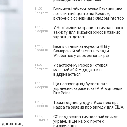
11:00,
Величезні збитки: атака РФ знищила
6 серпня
логістичний центр під Києвом,
включно з основним складом Intertop
18:19,
У Чехії змінили правила тимчасового
4 серпня
захисту для військовозобов'язаних
українців: деталі
17:48,
Безпілотники атакували НПЗ у
4 серпня
Самарській області та склади
Wildberries у двох регіонах рф
14:00,
У застосунку Резерв+ стався
4 серпня
масовий збій — додаток не
відкривається
10:15,
Що насправді відбувається з
4 серпня
українською ракетою FP-9: відповідь
Fire Point
10:15,
Трамп оцінив угоду з Україною про
2 серпня
надра та заявив про вигоду для США
18:42,
ЄС продовжив тимчасовий захист
31 липня
українців ще на рік: проте є
 давление,
виключення