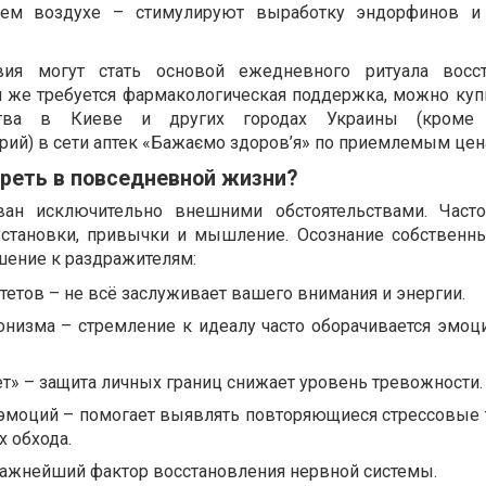
жем воздухе – стимулируют выработку эндорфинов и
ия могут стать основой ежедневного ритуала восст
и же требуется фармакологическая поддержка, можно куп
ства в Киеве и других городах Украины (кроме
рий) в сети аптек «Бажаємо здоров’я» по приемлемым цен
реть в повседневной жизни?
ван исключительно внешними обстоятельствами. Часто
 установки, привычки и мышление. Осознание собственн
шение к раздражителям:
етов – не всё заслуживает вашего внимания и энергии.
онизма – стремление к идеалу часто оборачивается эмо
т» – защита личных границ снижает уровень тревожности.
эмоций – помогает выявлять повторяющиеся стрессовые 
х обхода.
важнейший фактор восстановления нервной системы.