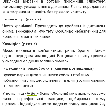
Викликає виразки в ротовій порожнині, слинотечу,
лихоманку, ускладнення з диханням. Легко передається
між тваринами — навіть без прямого контакту.
Герпесвірус (у котів)
Часто хронічний. Призводить до проблем із диханням,
очима, зниженням імунітету. Особливо небезпечний для
кошенят та вагітних кішок.
Хламідіоз (у котів)
Може викликати кон’юнктивіт, риніт, бронхіт. Також
здатен передаватися людині. Вакцинація знижує ризики
у складних епідеміологічних умовах.
Інфекційний трахеобронхіт (кашель розплідника)
Вражає верхні дихальні шляхи собак. Особливо
небезпечний у місцях скупчення тварин (грумінг-салони,
готелі, виставки).
У ветклініці «
А-Вет
» (Київ, Оболонь) ми використовуємо
лише сертифіковані вакцини, підбираємо схему
щеплень індивідуально та ведемо повну вакцинаційну