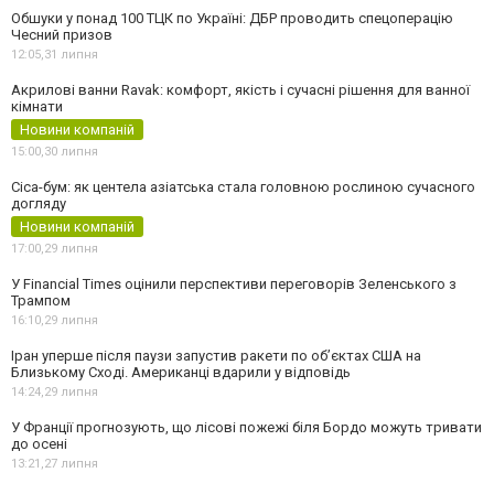
Обшуки у понад 100 ТЦК по Україні: ДБР проводить спецоперацію
Чесний призов
12:05,
31 липня
Акрилові ванни Ravak: комфорт, якість і сучасні рішення для ванної
кімнати
Новини компаній
15:00,
30 липня
Cica-бум: як центела азіатська стала головною рослиною сучасного
догляду
Новини компаній
17:00,
29 липня
У Financial Times оцінили перспективи переговорів Зеленського з
Трампом
16:10,
29 липня
Іран уперше після паузи запустив ракети по обʼєктах США на
Близькому Сході. Американці вдарили у відповідь
14:24,
29 липня
У Франції прогнозують, що лісові пожежі біля Бордо можуть тривати
до осені
13:21,
27 липня