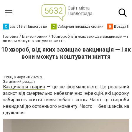
C
covid19 в Павлограде
С
Соборная площадь онлайн
В
Воздух Па
Головна
Бізнес новини
10 хвороб, від яких захищає вакцинація — і
як вони можуть коштувати життя
10 хвороб, від яких захищає вакцинація — і як
вони можуть коштувати життя
11:06,
9 червня 2025 р.
Загальний розділ
Вакцинація тварин
— це не формальність. Це реальний
захист від смертельно небезпечних інфекцій, які щороку
забирають життя тисяч собак і котів. Часто ці хвороби
невидимі до останнього моменту. Часто — без шансів на
одужання.