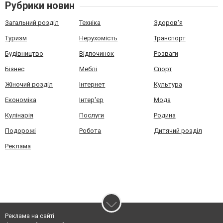
Рубрики новин
Загальний розділ
Техніка
Здоров'я
Туризм
Нерухомість
Транспорт
Будівництво
Відпочинок
Розваги
Бізнес
Меблі
Спорт
Жіночий розділ
Інтернет
Культура
Економіка
Інтер'єр
Мода
Кулінарія
Послуги
Родина
Подорожі
Робота
Дитячий розділ
Реклама
Реклама на сайті