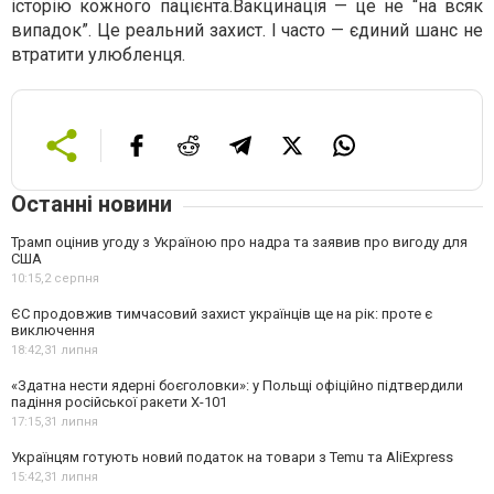
історію кожного пацієнта.Вакцинація — це не “на всяк
випадок”. Це реальний захист. І часто — єдиний шанс не
втратити улюбленця.
Останні новини
Трамп оцінив угоду з Україною про надра та заявив про вигоду для
США
10:15,
2 серпня
ЄС продовжив тимчасовий захист українців ще на рік: проте є
виключення
18:42,
31 липня
«Здатна нести ядерні боєголовки»: у Польщі офіційно підтвердили
падіння російської ракети Х-101
17:15,
31 липня
Українцям готують новий податок на товари з Temu та AliExpress
15:42,
31 липня