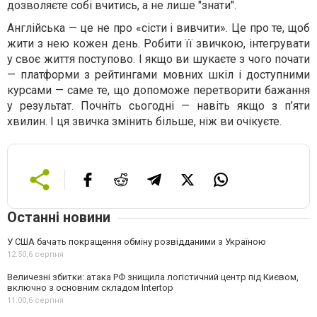
дозволяєте собі вчитись, а не лише "знати".
Англійська — це не про «сісти і вивчити». Це про те, щоб
жити з нею кожен день. Робити її звичкою, інтегрувати
у своє життя поступово. І якщо ви шукаєте з чого почати
— платформи з рейтингами мовних шкіл і доступними
курсами — саме те, що допоможе перетворити бажання
у результат. Почніть сьогодні — навіть якщо з п’яти
хвилин. І ця звичка змінить більше, ніж ви очікуєте.
Останні новини
У США бачать покращення обміну розвідданими з Україною
12:50,
6 серпня
Величезні збитки: атака РФ знищила логістичний центр під Києвом,
включно з основним складом Intertop
11:00,
6 серпня