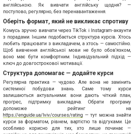
англійською. Як вивчати англійську щодня? —
поступово, регулярно, без перенавантаження.
Оберіть формат, який не викликає спротиву
Комусь зручно вивчати через TikTok і Instagram-акаунти
з порадами. Іншим подобається структура курсів. Хтось
любить працювати з викладачем, а хтось — самостійно.
Щоб вивчення англійської мови не було обов’язком,
воно має бути комфортним. Індивідуальний підхід —
ключ до довгострокової мотивації.
Структура допомагає — додайте курси
Регулярна практика — чудово. Але вона не замінить
системної побудови знань. Саме тому курси
залишаються актуальними: вони дають чіткий план,
прогрес, підтримку викладача. Обрати програму
допоможе рейтинг на
https://enguide.ua/lviv/courses/rating
— тут можна знайти
курси за форматом, рівнем, вартістю та відгуками. Це
особливо корисно для тих, хто лише починає —