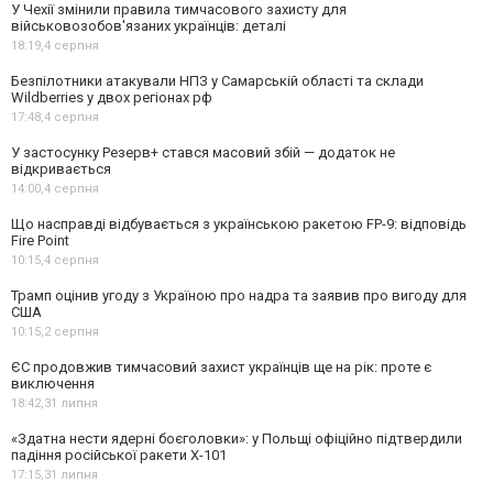
У Чехії змінили правила тимчасового захисту для
військовозобов'язаних українців: деталі
18:19,
4 серпня
Безпілотники атакували НПЗ у Самарській області та склади
Wildberries у двох регіонах рф
17:48,
4 серпня
У застосунку Резерв+ стався масовий збій — додаток не
відкривається
14:00,
4 серпня
Що насправді відбувається з українською ракетою FP-9: відповідь
Fire Point
10:15,
4 серпня
Трамп оцінив угоду з Україною про надра та заявив про вигоду для
США
10:15,
2 серпня
ЄС продовжив тимчасовий захист українців ще на рік: проте є
виключення
18:42,
31 липня
«Здатна нести ядерні боєголовки»: у Польщі офіційно підтвердили
падіння російської ракети Х-101
17:15,
31 липня