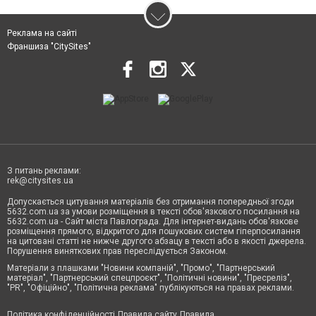
Реклама на сайті
Франшиза "CitySites"
З питань реклами:
rek@citysites.ua
Допускається цитування матеріалів без отримання попередньої згоди
5632.com.ua за умови розміщення в тексті обов'язкового посилання на
5632.com.ua - Сайт міста Павлограда. Для інтернет-видань обов'язкове
розміщення прямого, відкритого для пошукових систем гіперпосилання
на цитовані статті не нижче другого абзацу в тексті або в якості джерела.
Порушення виняткових прав переслідується Законом.
Матеріали з плашками "Новини компаній", "Промо", "Партнерський
матеріал", "Партнерський спецпроєкт", "Політичні новини", "Пресреліз",
"PR", "Офіційно", "Політична реклама" публікуються на правах реклами.
Політика конфіденційності
Правила сайту
Правила