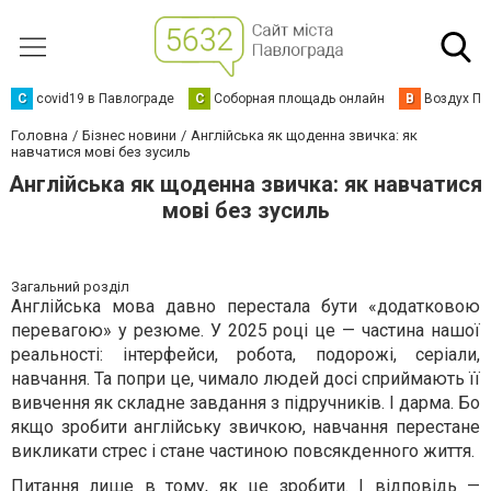
C
covid19 в Павлограде
С
Соборная площадь онлайн
В
Воздух Па
Головна
Бізнес новини
Англійська як щоденна звичка: як
навчатися мові без зусиль
Англійська як щоденна звичка: як навчатися
мові без зусиль
Загальний розділ
Англійська мова давно перестала бути «додатковою
перевагою» у резюме. У 2025 році це — частина нашої
реальності: інтерфейси, робота, подорожі, серіали,
навчання. Та попри це, чимало людей досі сприймають її
вивчення як складне завдання з підручників. І дарма. Бо
якщо зробити англійську звичкою, навчання перестане
викликати стрес і стане частиною повсякденного життя.
Питання лише в тому, як це зробити. І відповідь —