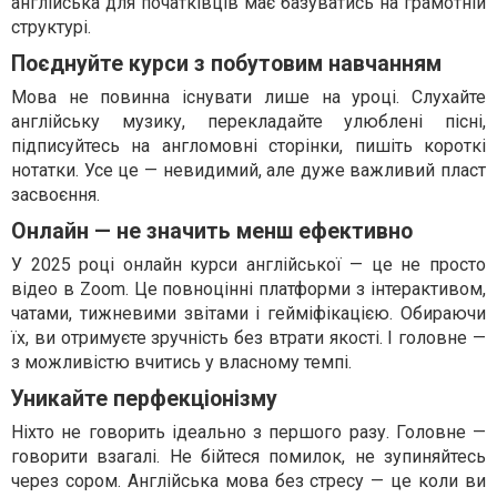
англійська для початківців має базуватись на грамотній
структурі.
Поєднуйте курси з побутовим навчанням
Мова не повинна існувати лише на уроці. Слухайте
англійську музику, перекладайте улюблені пісні,
підписуйтесь на англомовні сторінки, пишіть короткі
нотатки. Усе це — невидимий, але дуже важливий пласт
засвоєння.
Онлайн — не значить менш ефективно
У 2025 році онлайн курси англійської — це не просто
відео в Zoom. Це повноцінні платформи з інтерактивом,
чатами, тижневими звітами і гейміфікацією. Обираючи
їх, ви отримуєте зручність без втрати якості. І головне —
з можливістю вчитись у власному темпі.
Уникайте перфекціонізму
Ніхто не говорить ідеально з першого разу. Головне —
говорити взагалі. Не бійтеся помилок, не зупиняйтесь
через сором. Англійська мова без стресу — це коли ви