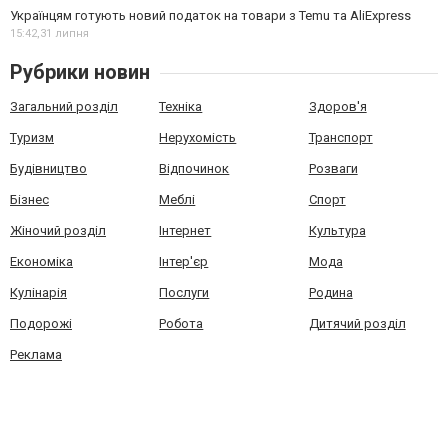
Українцям готують новий податок на товари з Temu та AliExpress
15:42,
31 липня
Рубрики новин
Загальний розділ
Техніка
Здоров'я
Туризм
Нерухомість
Транспорт
Будівництво
Відпочинок
Розваги
Бізнес
Меблі
Спорт
Жіночий розділ
Інтернет
Культура
Економіка
Інтер'єр
Мода
Кулінарія
Послуги
Родина
Подорожі
Робота
Дитячий розділ
Реклама