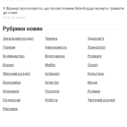
У Франції прогнозують, що лісові пожежі біля Бордо можуть тривати
до осені
13:21,
27 липня
Рубрики новин
Загальний розділ
Техніка
Здоров'я
Туризм
Нерухомість
Транспорт
Будівництво
Відпочинок
Розваги
Бізнес
Меблі
Спорт
Жіночий розділ
Інтернет
Культура
Економіка
Інтер'єр
Мода
Кулінарія
Послуги
Родина
Подорожі
Робота
Дитячий розділ
Реклама