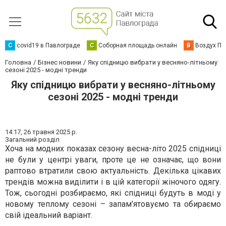
C
covid19 в Павлограде
С
Соборная площадь онлайн
В
Воздух Па
Головна
Бізнес новини
Яку спідницю вибрати у весняно-літньому
сезоні 2025 - модні тренди
Яку спідницю вибрати у весняно-літньому
сезоні 2025 - модні тренди
14:17,
26 травня 2025 р.
Загальний розділ
Хоча на модних показах сезону весна-літо 2025 спідниці
не були у центрі уваги, проте це не означає, що вони
раптово втратили свою актуальність. Декілька цікавих
трендів можна виділити і в цій категорії жіночого одягу.
Тож, сьогодні розбираємо, які спідниці будуть в моді у
новому теплому сезоні – запам’ятовуємо та обираємо
свій ідеальний варіант.