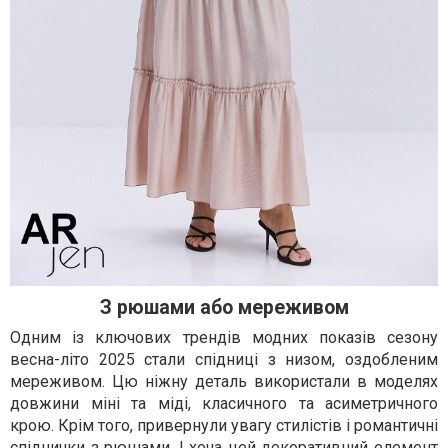
З рюшами або мереживом
Одним із ключових трендів модних показів сезону
весна-літо 2025 стали спідниці з низом, оздобленим
мереживом. Цю ніжну деталь використали в моделях
довжини міні та міді, класичного та асиметричного
крою. Крім того, привернули увагу стилістів і романтичні
спіднички з рюшами. І хоча цей декоративний елемент