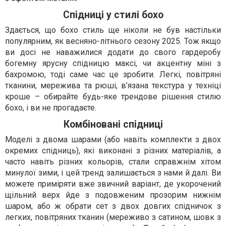
Спідниці у стилі бохо
Здається, що бохо стиль ще ніколи не був настільки
популярним, як весняно-літнього сезону 2025. Тож якщо
ви досі не наважилися додати до свого гардеробу
богемну ярусну спідницю максі, чи акцентну міні з
бахромою, тоді саме час це зробити. Легкі, повітряні
тканини, мережива та рюші, в’язана текстура у техніці
кроше – обирайте будь-яке трендове рішення стилю
бохо, і ви не прогадаєте.
Комбіновані спідниці
Моделі з двома шарами (або навіть комплекти з двох
окремих спідниць), які виконані з різних матеріалів, а
часто навіть різних кольорів, стали справжнім хітом
минулої зими, і цей тренд залишається з нами й далі. Ви
можете приміряти вже звичний варіант, де укорочений
щільний верх йде з подовженим прозорим нижнім
шаром, або ж обрати сет з двох довгих спідничок з
легких, повітряних тканин (мереживо з сатином, шовк з