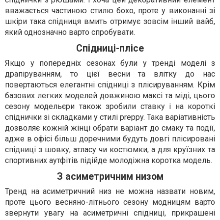
вважається частиною стилю бохо, проте у виконанні зі
шкіри така спідниця вмить отримує зовсім інший вайб,
який однозначно варто спробувати.
Спідниці-плісе
Якщо у попередніх сезонах були у тренді моделі з
драпіруванням, то цієї весни та влітку до нас
повертаються елегантні спідниці з плісируванням. Крім
базових легких моделей довжиною максі та міді, цього
сезону модельєри також зробили ставку і на короткі
спіднички зі складками у стилі preppy. Така варіативність
дозволяє кожній жінці обрати варіант до смаку та події,
адже в офісі більш доречними будуть довгі плісировані
спідниці з шовку, атласу чи костюмки, а для круїзних та
спортивних аутфітів підійде молодіжна коротка модель.
З асиметричним низом
Тренд на асиметричний низ не можна назвати новим,
проте цього весняно-літнього сезону модницям варто
звернути увагу на асиметричні спідниці, прикрашені