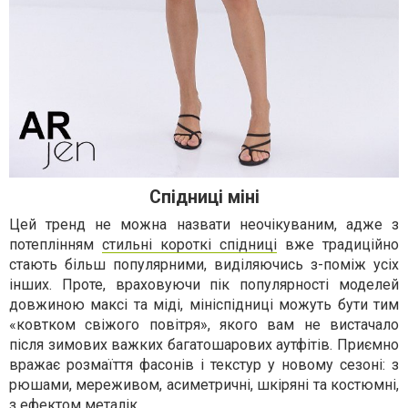
Спідниці міні
Цей тренд не можна назвати неочікуваним, адже з
потеплінням
стильні короткі спідниці
вже традиційно
стають більш популярними, виділяючись з-поміж усіх
інших. Проте, враховуючи пік популярності моделей
довжиною максі та міді, мініспідниці можуть бути тим
«ковтком свіжого повітря», якого вам не вистачало
після зимових важких багатошарових аутфітів. Приємно
вражає розмаїття фасонів і текстур у новому сезоні: з
рюшами, мереживом, асиметричні, шкіряні та костюмні,
з ефектом металік.