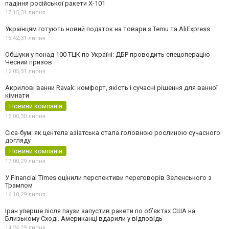
падіння російської ракети Х-101
17:15,
31 липня
Українцям готують новий податок на товари з Temu та AliExpress
15:42,
31 липня
Обшуки у понад 100 ТЦК по Україні: ДБР проводить спецоперацію
Чесний призов
12:05,
31 липня
Акрилові ванни Ravak: комфорт, якість і сучасні рішення для ванної
кімнати
Новини компаній
15:00,
30 липня
Cica-бум: як центела азіатська стала головною рослиною сучасного
догляду
Новини компаній
17:00,
29 липня
У Financial Times оцінили перспективи переговорів Зеленського з
Трампом
16:10,
29 липня
Іран уперше після паузи запустив ракети по обʼєктах США на
Близькому Сході. Американці вдарили у відповідь
14:24,
29 липня