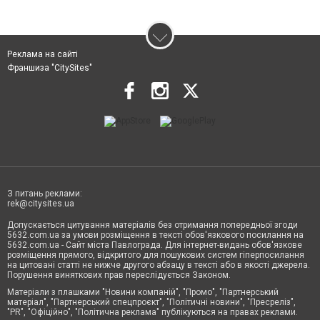
Реклама на сайті
Франшиза "CitySites"
З питань реклами:
rek@citysites.ua
Допускається цитування матеріалів без отримання попередньої згоди
5632.com.ua за умови розміщення в тексті обов'язкового посилання на
5632.com.ua - Сайт міста Павлограда. Для інтернет-видань обов'язкове
розміщення прямого, відкритого для пошукових систем гіперпосилання
на цитовані статті не нижче другого абзацу в тексті або в якості джерела.
Порушення виняткових прав переслідується Законом.
Матеріали з плашками "Новини компаній", "Промо", "Партнерський
матеріал", "Партнерський спецпроєкт", "Політичні новини", "Пресреліз",
"PR", "Офіційно", "Політична реклама" публікуються на правах реклами.