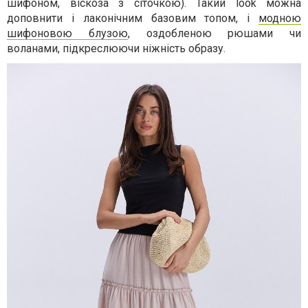
шифоном, віскоза з сіточкою). Такий look можна
доповнити і лаконічним базовим топом, і
модною
шифоновою блузою
, оздобленою рюшами чи
воланами, підкреслюючи ніжність образу.