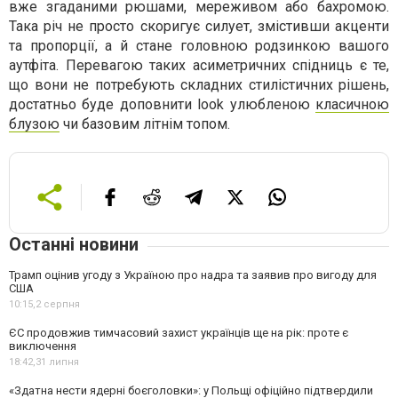
вже згаданими рюшами, мереживом або бахромою.
Така річ не просто скоригує силует, змістивши акценти
та пропорції, а й стане головною родзинкою вашого
аутфіта. Перевагою таких асиметричних спідниць є те,
що вони не потребують складних стилістичних рішень,
достатньо буде доповнити look улюбленою
класичною
блузою
чи базовим літнім топом.
Останні новини
Трамп оцінив угоду з Україною про надра та заявив про вигоду для
США
10:15,
2 серпня
ЄС продовжив тимчасовий захист українців ще на рік: проте є
виключення
18:42,
31 липня
«Здатна нести ядерні боєголовки»: у Польщі офіційно підтвердили