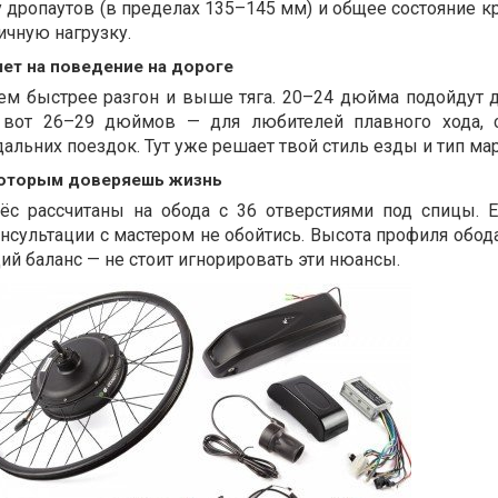
 дропаутов (в пределах 135–145 мм) и общее состояние к
ичную нагрузку.
яет на поведение на дороге
ем быстрее разгон и выше тяга. 20–24 дюйма подойдут 
 вот 26–29 дюймов — для любителей плавного хода, 
альних поездок. Тут уже решает твой стиль езды и тип ма
 которым доверяешь жизнь
ёс рассчитаны на обода с 36 отверстиями под спицы. Е
онсультации с мастером не обойтись. Высота профиля обод
й баланс — не стоит игнорировать эти нюансы.