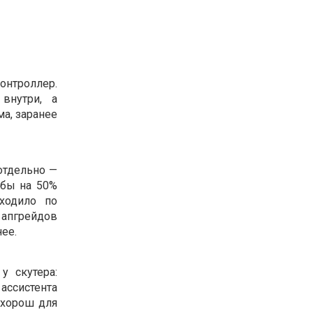
нтроллер.
внутри, а
ма, заранее
отдельно —
 бы на 50%
ходило по
я апгрейдов
ее.
у скутера:
 ассистента
 хорош для