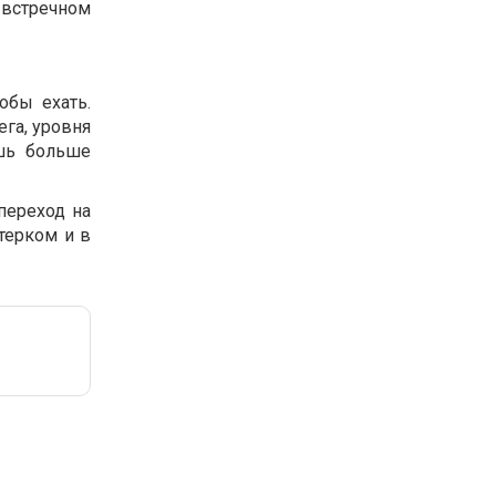
и встречном
обы ехать.
га, уровня
ешь больше
переход на
етерком и в