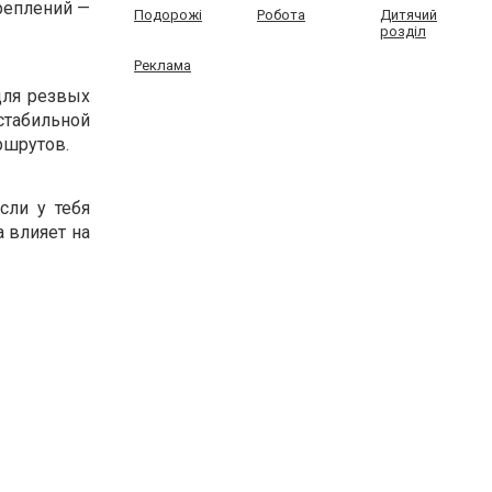
реплений —
Подорожі
Робота
Дитячий
розділ
Реклама
для резвых
стабильной
ршрутов.
сли у тебя
а влияет на