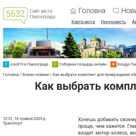
Головна
Нов
Карта міста
Нерухомість
А
C
covid19 в Павлограде
С
Соборная площадь онлайн
В
Воздух Па
Головна
Бізнес новини
Как выбрать комплект для превращения об
Как выбрать компл
12:51,
16 травня 2025 р.
Хочешь добавить своему
Транспорт
проще, чем кажется. Гл
входят мотор-колесо, ак