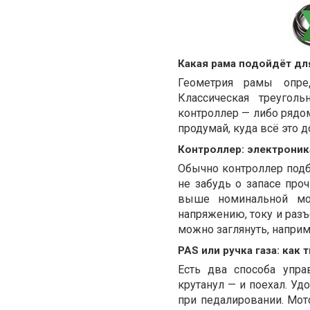
Какая рама подойдёт дл
Геометрия рамы опре
Классическая треугол
контроллер — либо рядом
продумай, куда всё это д
Контроллер: электроник
Обычно контроллер подб
не забудь о запасе про
выше номинальной мощ
напряжению, току и разъ
можно заглянуть, наприм
PAS или ручка газа: как 
Есть два способа упра
крутанул — и поехал. Уд
при педалировании. Мото