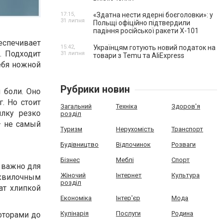
17:15,
«Здатна нести ядерні боєголовки»: у
31 липня
Польщі офіційно підтвердили
падіння російської ракети Х-101
еспечивает
15:42,
Українцям готують новий податок на
. Подходит
31 липня
товари з Temu та AliExpress
ебя ножной
Рубрики новин
 боли. Оно
. Но стоит
Загальний
Техніка
Здоров'я
лку резко
розділ
— не самый
Туризм
Нерухомість
Транспорт
Будівництво
Відпочинок
Розваги
Бізнес
Меблі
Спорт
 важно для
Жіночий
Інтернет
Культура
ежвилочным
розділ
ат хлипкой
Економіка
Інтер'єр
Мода
Кулінарія
Послуги
Родина
оторами до