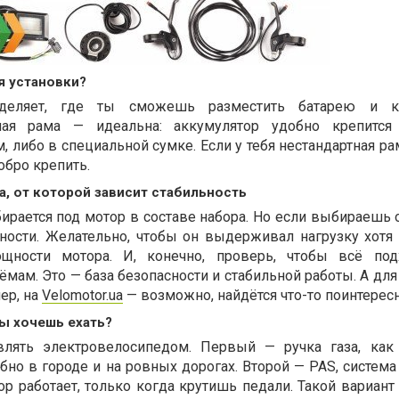
я установки?
деляет, где ты сможешь разместить батарею и ко
ьная рама — идеальна: аккумулятор удобно крепится 
, либо в специальной сумке. Если у тебя нестандартная ра
обро крепить.
а, от которой зависит стабильность
ирается под мотор в составе набора. Но если выбираешь 
чности. Желательно, чтобы он выдерживал нагрузку хотя
ности мотора. И, конечно, проверь, чтобы всё под
ёмам. Это — база безопасности и стабильной работы. А дл
ер, на
Velomotor.ua
— возможно, найдётся что-то поинтересн
ты хочешь ехать?
влять электровелосипедом. Первый — ручка газа, как 
обно в городе и на ровных дорогах. Второй — PAS, система
р работает, только когда крутишь педали. Такой вариант