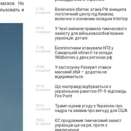
рмозов. Но
ользовать и
11:00,
Величезні збитки: атака РФ знищила
6 серпня
логістичний центр під Києвом,
включно з основним складом Intertop
18:19,
У Чехії змінили правила тимчасового
4 серпня
захисту для військовозобов'язаних
українців: деталі
17:48,
Безпілотники атакували НПЗ у
4 серпня
Самарській області та склади
Wildberries у двох регіонах рф
14:00,
У застосунку Резерв+ стався
4 серпня
масовий збій — додаток не
відкривається
10:15,
Що насправді відбувається з
4 серпня
українською ракетою FP-9: відповідь
Fire Point
10:15,
Трамп оцінив угоду з Україною про
2 серпня
надра та заявив про вигоду для США
18:42,
ЄС продовжив тимчасовий захист
31 липня
українців ще на рік: проте є
виключення