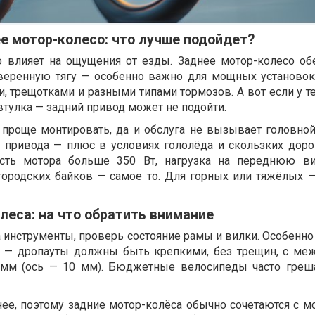
е мотор-колесо: что лучше подойдет?
ю влияет на ощущения от езды. Заднее мотор-колесо об
уверенную тягу — особенно важно для мощных установок
, трещотками и разными типами тормозов. А вот если у т
втулка — задний привод может не подойти.
проще монтировать, да и обслуга не вызывает головной
 привода — плюс в условиях гололёда и скользких дорог
ость мотора больше 350 Вт, нагрузка на переднюю ви
 городских байков — самое то. Для горных или тяжёлых 
леса: на что обратить внимание
 инструменты, проверь состояние рамы и вилки. Особенно
а — дропауты должны быть крепкими, без трещин, с м
 мм (ось — 10 мм). Бюджетные велосипеды часто греш
нее, поэтому задние мотор-колёса обычно сочетаются с м