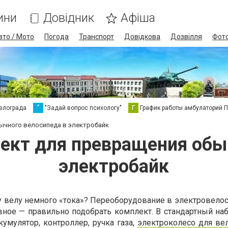
ини
Довідник
Афіша
вто / Мото
Погода
Транспорт
Довідкова
Дозвілля
Фот
влограда
"
"Задай вопрос психологу"
Г
График работы амбулаторий 
ычного велосипеда в электробайк
ект для превращения обы
электробайк
 велу немного «тока»? Переоборудование в электровелос
авное — правильно подобрать комплект. В стандартный на
кумулятор, контроллер, ручка газа,
электроколесо для ве