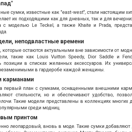
апад"
ые сумки, известные как "east-west", стали настоящим хи
лает их подходящими как для дневных, так и для вечерни
a с моделью Le Teckel, а также Khaite и Prada, предст
нда.
дели, неподвластные времени
, которые остаются актуальными вне зависимости от модн
и, такие как Louis Vuitton Speedy, Dior Saddle и Fendi
 позиции в списках желанных аксессуаров. Их универс
 незаменимыми в гардеробе каждой женщины. ​
и карманами
на первый план с сумками, оснащенными внешними карм
вляют стильности, но и обеспечивают удобство, позво
лочи. Такие модели представлены в коллекциях многих 
популярными среди модниц. ​
овым принтом
нно леопардовый, вновь в моде. Такие сумки добавляют 