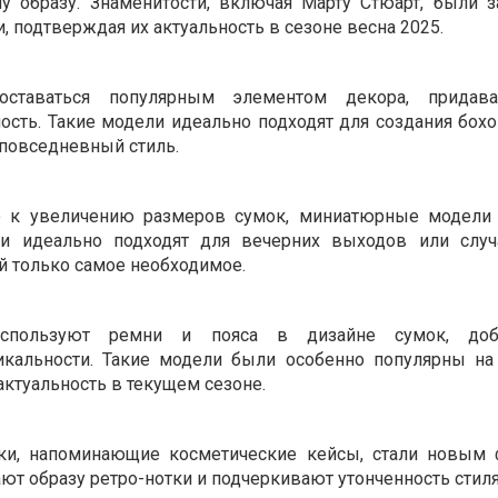
у образу. Знаменитости, включая Марту Стюарт, были 
 подтверждая их актуальность в сезоне весна 2025. ​
оставаться популярным элементом декора, придав
ость. Такие модели идеально подходят для создания бохо
повседневный стиль. ​
ю к увеличению размеров сумок, миниатюрные модели 
ни идеально подходят для вечерних выходов или случ
й только самое необходимое. ​
используют ремни и пояса в дизайне сумок, до
икальности. Такие модели были особенно популярны на
актуальность в текущем сезоне.
ки, напоминающие косметические кейсы, стали новым
ют образу ретро-нотки и подчеркивают утонченность стиля.