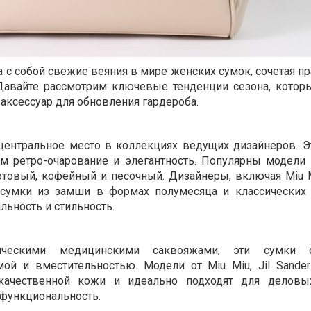
а с собой свежие веяния в мире женских сумок, сочетая п
Давайте рассмотрим ключевые тенденции сезона, котор
ксессуар для обновления гардероба.​
центральное место в коллекциях ведущих дизайнеров. Э
м ретро-очарование и элегантность. Популярны модели 
отовый, кофейный и песочный. Дизайнеры, включая Miu Mi
и сумки из замши в формах полумесяца и классических
ьность и стильность. ​
ическими медицинскими саквояжами, эти сумки о
мой и вместительностью. Модели от Miu Miu, Jil Sande
ачественной кожи и идеально подходят для деловы
 функциональность. ​