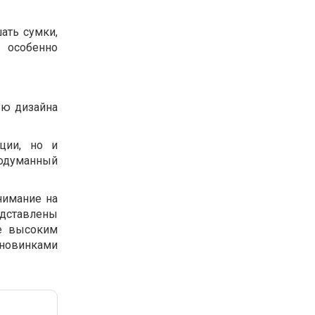
ать сумки,
 особенно
ью дизайна
ции, но и
родуманный
нимание на
едставлены
е высоким
 новинками