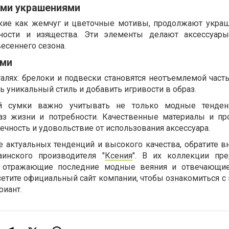
ими украшениями
акие как жемчуг и цветочные мотивы, продолжают украш
ности и изящества. Эти элементы делают аксессуары
сеннего сезона. ​
ами
алях: брелоки и подвески становятся неотъемлемой част
ь уникальный стиль и добавить игривости в образ.
й сумки важно учитывать не только модные тенден
раз жизни и потребности. Качественные материалы и п
ечность и удовольствие от использования аксессуара.​
е актуальных тенденций и высокого качества, обратите в
инского производителя "
Ксения
". В их коллекции пр
, отражающие последние модные веяния и отвечающи
сетите официальный сайт компании, чтобы ознакомиться с
риант.