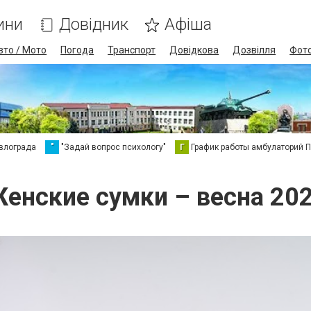
ини
Довідник
Афіша
вто / Мото
Погода
Транспорт
Довідкова
Дозвілля
Фот
влограда
"
"Задай вопрос психологу"
Г
График работы амбулаторий 
енские сумки – весна 20