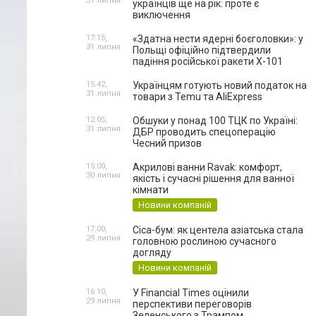
31 липня
українців ще на рік: проте є
виключення
17:15,
«Здатна нести ядерні боєголовки»: у
31 липня
Польщі офіційно підтвердили
падіння російської ракети Х-101
15:42,
Українцям готують новий податок на
31 липня
товари з Temu та AliExpress
12:05,
Обшуки у понад 100 ТЦК по Україні:
31 липня
ДБР проводить спецоперацію
Чесний призов
15:00,
Акрилові ванни Ravak: комфорт,
30 липня
якість і сучасні рішення для ванної
кімнати
Новини компаній
17:00,
Cica-бум: як центела азіатська стала
29 липня
головною рослиною сучасного
догляду
Новини компаній
16:10,
У Financial Times оцінили
29 липня
перспективи переговорів
Зеленського з Трампом