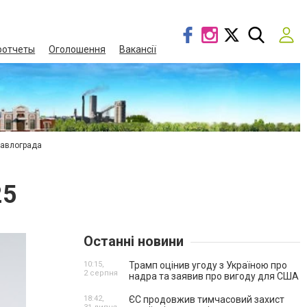
оотчеты
Оголошення
Вакансії
Павлограда
25
Останні новини
10:15,
Трамп оцінив угоду з Україною про
2 серпня
надра та заявив про вигоду для США
18:42,
ЄС продовжив тимчасовий захист