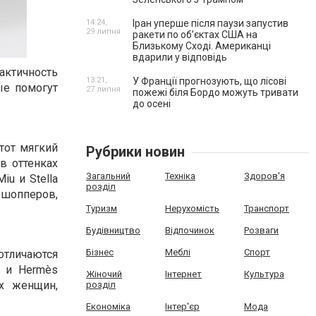
14:24,
Іран уперше після паузи запустив
29 липня
ракети по обʼєктах США на
Близькому Сході. Американці
вдарили у відповідь
рактичность
13:21,
У Франції прогнозують, що лісові
ые помогут
27 липня
пожежі біля Бордо можуть тривати
до осені
тот мягкий
Рубрики новин
в оттенках
Загальний
Техніка
Здоров'я
u и Stella
розділ
 шопперов,
Туризм
Нерухомість
Транспорт
Будівництво
Відпочинок
Розваги
Бізнес
Меблі
Спорт
тличаются
r и Hermès
Жіночий
Інтернет
Культура
х женщин,
розділ
Економіка
Інтер'єр
Мода