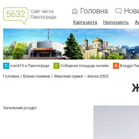
Головна
Нов
Карта міста
Нерухомість
А
C
covid19 в Павлограде
С
Соборная площадь онлайн
В
Воздух Па
Головна
Бізнес новини
Женские сумки – весна 2025
Ж
Загальний розділ