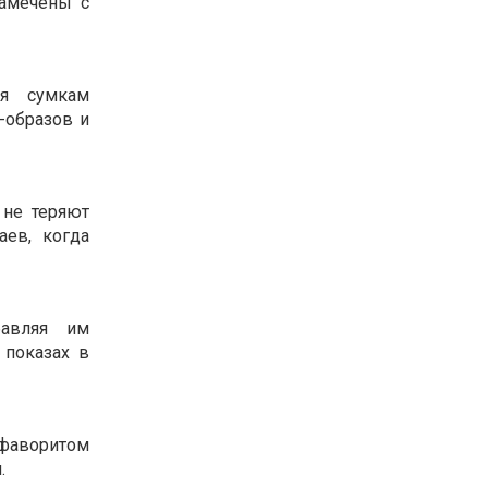
замечены с
ая сумкам
-образов и
не теряют
аев, когда
бавляя им
 показах в
 фаворитом
 ​