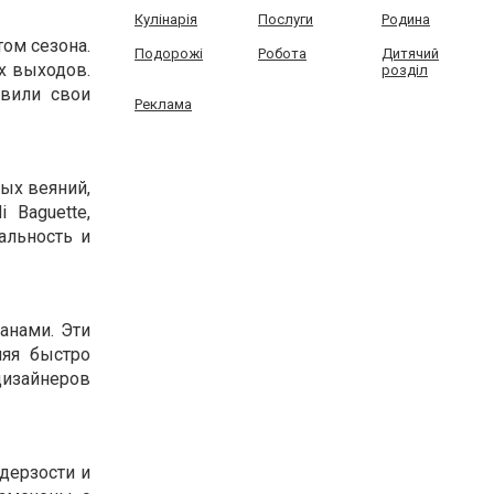
Кулінарія
Послуги
Родина
том сезона.
Подорожі
Робота
Дитячий
х выходов.
розділ
авили свои
Реклама
ых веяний,
 Baguette,
альность и
анами. Эти
ляя быстро
дизайнеров
дерзости и