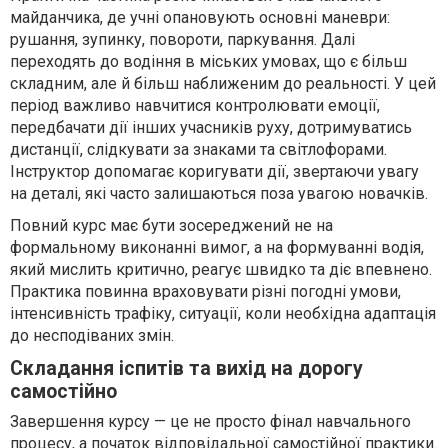
майданчика, де учні опановують основні маневри:
рушання, зупинку, повороти, паркування. Далі
переходять до водіння в міських умовах, що є більш
складним, але й більш наближеним до реальності. У цей
період важливо навчитися контролювати емоції,
передбачати дії інших учасників руху, дотримуватись
дистанції, слідкувати за знаками та світлофорами.
Інструктор допомагає коригувати дії, звертаючи увагу
на деталі, які часто залишаються поза увагою новачків.
Повний курс має бути зосереджений не на
формальному виконанні вимог, а на формуванні водія,
який мислить критично, реагує швидко та діє впевнено.
Практика повинна враховувати різні погодні умови,
інтенсивність трафіку, ситуації, коли необхідна адаптація
до несподіваних змін.
Складання іспитів та вихід на дорогу
самостійно
Завершення курсу — це не просто фінал навчального
процесу, а початок відповідальної самостійної практики.