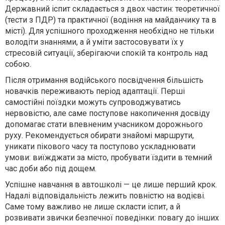
Державний іспит складається з двох частин: теоретичної
(тести з ПДР) та практичної (водіння на майданчику та в
місті). Для успішного проходження необхідно не тільки
володіти знаннями, а й уміти застосовувати їх у
стресовій ситуації, зберігаючи спокій та контроль над
собою.
Після отримання водійського посвідчення більшість
новачків переживають період адаптації. Перші
самостійні поїздки можуть супроводжуватись
нервовістю, але саме поступове накопичення досвіду
допомагає стати впевненим учасником дорожнього
руху. Рекомендується обирати знайомі маршрути,
уникати пікового часу та поступово ускладнювати
умови: виїжджати за місто, пробувати їздити в темний
час доби або під дощем.
Успішне навчання в автошколі — це лише перший крок.
Надалі відповідальність лежить повністю на водієві.
Саме тому важливо не лише скласти іспит, а й
розвивати звички безпечної поведінки: повагу до інших