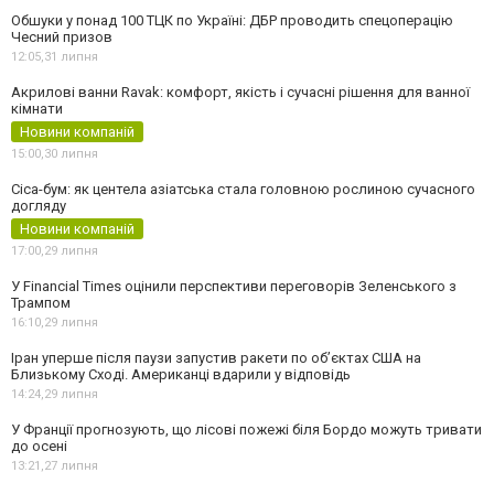
Обшуки у понад 100 ТЦК по Україні: ДБР проводить спецоперацію
Чесний призов
12:05,
31 липня
Акрилові ванни Ravak: комфорт, якість і сучасні рішення для ванної
кімнати
Новини компаній
15:00,
30 липня
Cica-бум: як центела азіатська стала головною рослиною сучасного
догляду
Новини компаній
17:00,
29 липня
У Financial Times оцінили перспективи переговорів Зеленського з
Трампом
16:10,
29 липня
Іран уперше після паузи запустив ракети по обʼєктах США на
Близькому Сході. Американці вдарили у відповідь
14:24,
29 липня
У Франції прогнозують, що лісові пожежі біля Бордо можуть тривати
до осені
13:21,
27 липня