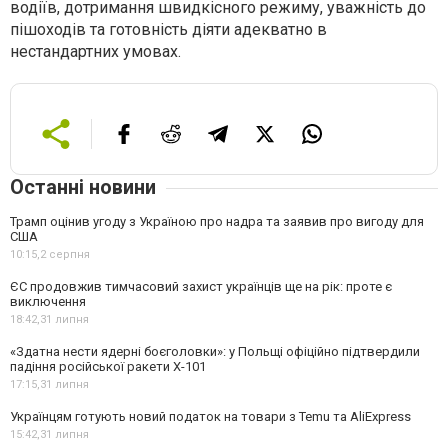
водіїв, дотримання швидкісного режиму, уважність до
пішоходів та готовність діяти адекватно в
нестандартних умовах.
Останні новини
Трамп оцінив угоду з Україною про надра та заявив про вигоду для
США
10:15,
2 серпня
ЄС продовжив тимчасовий захист українців ще на рік: проте є
виключення
18:42,
31 липня
«Здатна нести ядерні боєголовки»: у Польщі офіційно підтвердили
падіння російської ракети Х-101
17:15,
31 липня
Українцям готують новий податок на товари з Temu та AliExpress
15:42,
31 липня