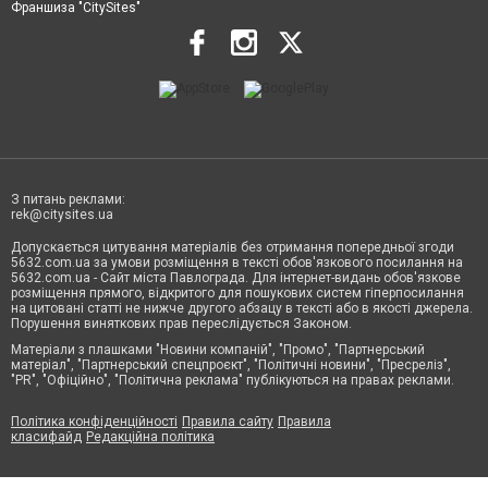
Франшиза "CitySites"
З питань реклами:
rek@citysites.ua
Допускається цитування матеріалів без отримання попередньої згоди
5632.com.ua за умови розміщення в тексті обов'язкового посилання на
5632.com.ua - Сайт міста Павлограда. Для інтернет-видань обов'язкове
розміщення прямого, відкритого для пошукових систем гіперпосилання
на цитовані статті не нижче другого абзацу в тексті або в якості джерела.
Порушення виняткових прав переслідується Законом.
Матеріали з плашками "Новини компаній", "Промо", "Партнерський
матеріал", "Партнерський спецпроєкт", "Політичні новини", "Пресреліз",
"PR", "Офіційно", "Політична реклама" публікуються на правах реклами.
Політика конфіденційності
Правила сайту
Правила
класифайд
Редакційна політика