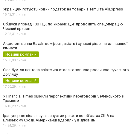
Українцям готують новий податок на товари з Temu та AliExpress
15:42,
31 липня
Обшуки у понад 100 ТЦК по Україні: ДБР проводить спецоперацію
Чесний призов
12:05,
31 липня
Акрилові ванни Ravak: комфорт, якість і сучасні рішення для ванної
кімнати
Новини компаній
15:00,
30 липня
Cica-бум: як центела азіатська стала головною рослиною сучасного
догляду
Новини компаній
17:00,
29 липня
У Financial Times оцінили перспективи переговорів Зеленського з
Трампом
16:10,
29 липня
Іран уперше після паузи запустив ракети по обʼєктах США на
Близькому Сході. Американці вдарили у відповідь
14:24,
29 липня