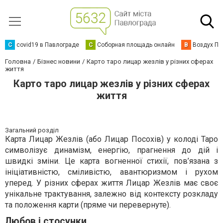
C
covid19 в Павлограде
С
Соборная площадь онлайн
В
Воздух Па
Головна
Бізнес новини
Карто таро лицар жезлів у різних сферах
життя
Карто таро лицар жезлів у різних сферах
життя
Загальний розділ
Карта Лицар Жезлів (або Лицар Посохів) у колоді Таро
символізує динамізм, енергію, прагнення до дій і
швидкі зміни. Це карта вогненної стихії, пов’язана з
ініціативністю, сміливістю, авантюризмом і рухом
уперед. У різних сферах життя Лицар Жезлів має своє
унікальне трактування, залежно від контексту розкладу
та положення карти (пряме чи перевернуте).
Любов і стосунки