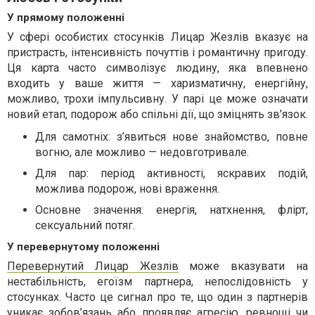
У прямому положенні
У сфері особистих стосунків Лицар Жезлів вказує на
пристрасть, інтенсивність почуттів і романтичну пригоду.
Ця карта часто символізує людину, яка впевнено
входить у ваше життя — харизматичну, енергійну,
можливо, трохи імпульсивну. У парі це може означати
новий етап, подорож або спільні дії, що зміцнять зв’язок.
Для самотніх: з’явиться нове знайомство, повне
вогню, але можливо — недовготривале.
Для пар: період активності, яскравих подій,
можлива подорож, нові враження.
Основне значення: енергія, натхнення, флірт,
сексуальний потяг.
У перевернутому положенні
Перевернутий Лицар Жезлів
може вказувати на
нестабільність, егоїзм партнера, непослідовність у
стосунках. Часто це сигнал про те, що один з партнерів
уникає зобов’язань або проявляє агресію, ревнощі чи