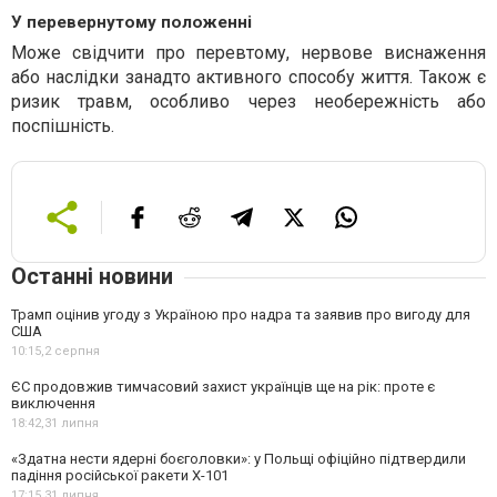
У перевернутому положенні
Може свідчити про перевтому, нервове виснаження
або наслідки занадто активного способу життя. Також є
ризик травм, особливо через необережність або
поспішність.
Останні новини
Трамп оцінив угоду з Україною про надра та заявив про вигоду для
США
10:15,
2 серпня
ЄС продовжив тимчасовий захист українців ще на рік: проте є
виключення
18:42,
31 липня
«Здатна нести ядерні боєголовки»: у Польщі офіційно підтвердили
падіння російської ракети Х-101
17:15,
31 липня