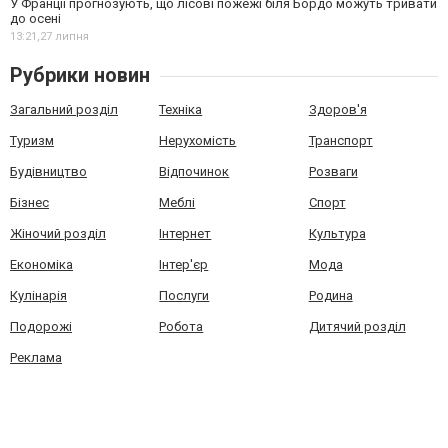
У Франції прогнозують, що лісові пожежі біля Бордо можуть тривати
до осені
13:21,
27 липня
Рубрики новин
Загальний розділ
Техніка
Здоров'я
Туризм
Нерухомість
Транспорт
Будівництво
Відпочинок
Розваги
Бізнес
Меблі
Спорт
Жіночий розділ
Інтернет
Культура
Економіка
Інтер'єр
Мода
Кулінарія
Послуги
Родина
Подорожі
Робота
Дитячий розділ
Реклама