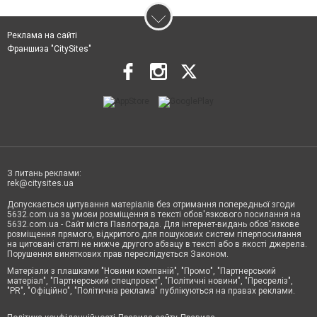
Реклама на сайті
Франшиза "CitySites"
З питань реклами:
rek@citysites.ua
Допускається цитування матеріалів без отримання попередньої згоди
5632.com.ua за умови розміщення в тексті обов'язкового посилання на
5632.com.ua - Сайт міста Павлограда. Для інтернет-видань обов'язкове
розміщення прямого, відкритого для пошукових систем гіперпосилання
на цитовані статті не нижче другого абзацу в тексті або в якості джерела.
Порушення виняткових прав переслідується Законом.
Матеріали з плашками "Новини компаній", "Промо", "Партнерський
матеріал", "Партнерський спецпроєкт", "Політичні новини", "Пресреліз",
"PR", "Офіційно", "Політична реклама" публікуються на правах реклами.