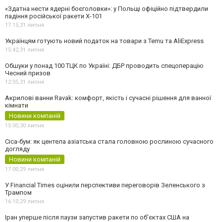
«Здатна нести ядерні боєголовки»: у Польщі офіційно підтвердили
падіння російської ракети Х-101
17:15,
31 липня
Українцям готують новий податок на товари з Temu та AliExpress
15:42,
31 липня
Обшуки у понад 100 ТЦК по Україні: ДБР проводить спецоперацію
Чесний призов
12:05,
31 липня
Акрилові ванни Ravak: комфорт, якість і сучасні рішення для ванної
кімнати
Новини компаній
15:00,
30 липня
Cica-бум: як центела азіатська стала головною рослиною сучасного
догляду
Новини компаній
17:00,
29 липня
У Financial Times оцінили перспективи переговорів Зеленського з
Трампом
16:10,
29 липня
Іран уперше після паузи запустив ракети по обʼєктах США на