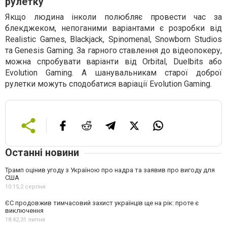
рулетку
Якщо людина інколи полюбляє провести час за
блекджеком, непоганими варіантами є розробки від
Realistic Games, Blackjack, Spinomenal, Snowborn Studios
та Genesis Gaming. За гарного ставлення до відеопокеру,
можна спробувати варіанти від Orbital, Duelbits або
Evolution Gaming. А шанувальникам старої доброї
рулетки можуть сподобатися варіації Evolution Gaming.
Останні новини
Трамп оцінив угоду з Україною про надра та заявив про вигоду для
США
10:15,
2 серпня
ЄС продовжив тимчасовий захист українців ще на рік: проте є
виключення
18:42,
31 липня