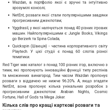
Wazdan, в портфоліо якої є зручні та інтуїтивно
зрозумілі консолі;
NetEnt, розваги якої стали популярнішими завдяки
прогресивним джекпотам;
Yggdrasil, у якої налічується понад 40 різних ігрових
машин. Найпопулярнішими є: Jungle Books, Vikings
go Berzerk та Spina Colada;
Quickspin (Швеція) - частина корпоративного світу
Playtech. У цієї студії є понад 60 слотів різної
тематики.
Red Tiger має каталог з понад 100 різних ігор, включно з
тими, які пропонують інноваційні функції типу респінів
та множинних винагород. Тим часом Wazdan пропонує
розваги з віддачею не нижче 96.20%. А, якщо згадати
NetEnt, вона пропонує кілька унікальних розробок з
прогресивним джекпотом: Arabian Nights, Cosmic
Fortune, Hall of Gods та Mega Joker.
Кілька слів про кращі карткові розваги та