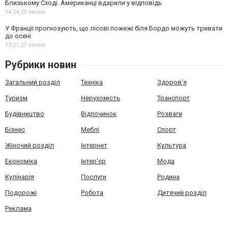
Близькому Сході. Американці вдарили у відповідь
14:24,
29 липня
У Франції прогнозують, що лісові пожежі біля Бордо можуть тривати
до осені
13:21,
27 липня
Рубрики новин
Загальний розділ
Техніка
Здоров'я
Туризм
Нерухомість
Транспорт
Будівництво
Відпочинок
Розваги
Бізнес
Меблі
Спорт
Жіночий розділ
Інтернет
Культура
Економіка
Інтер'єр
Мода
Кулінарія
Послуги
Родина
Подорожі
Робота
Дитячий розділ
Реклама