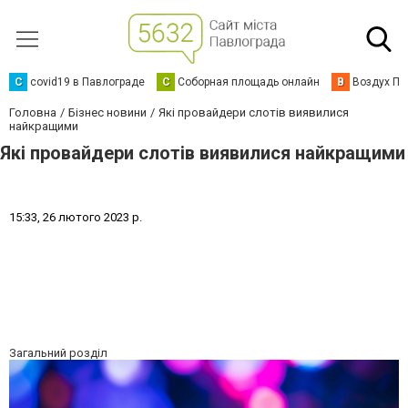
C
covid19 в Павлограде
С
Соборная площадь онлайн
В
Воздух Па
Головна
Бізнес новини
Які провайдери слотів виявилися
найкращими
Які провайдери слотів виявилися найкращими
1
5
:
3
3
,
2
6
л
ю
т
о
г
о
2
0
2
3
р
.
Загальний розділ