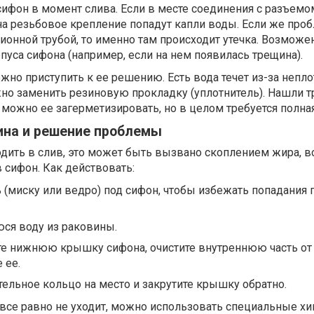
ифон в момент слива. Если в месте соединения с разъемо
на резьбовое крепление попадут капли воды. Если же про
ионной трубой, то именно там происходит утечка. Возможе
уса сифона (например, если на нем появилась трещина).
но приступить к ее решению. Есть вода течет из-за непло
жно заменить резиновую прокладку (уплотнитель). Нашли 
ожно ее загерметизировать, но в целом требуется полная
ина и решение проблемы
одить в слив, это может быть вызвано скоплением жира, в
 сифон. Как действовать:
 (миску или ведро) под сифон, чтобы избежать попадания 
ся воду из раковины.
те нижнюю крышку сифона, очистите внутреннюю часть от
 ее.
тельное кольцо на место и закрутите крышку обратно.
 все равно не уходит, можно использовать специальные х