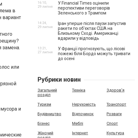
16:10,
У Financial Times оцінили
м
29 липня
перспективи переговорів
блема в
Зеленського з Трампом
н вариант
14:24,
Іран уперше після паузи запустив
29 липня
ракети по обʼєктах США на
Близькому Сході. Американці
тного
вдарили у відповідь
трещину?
 замена.
13:21,
У Франції прогнозують, що лісові
27 липня
пожежі біля Бордо можуть тривати
до осені
олос или
Рубрики новин
грязной
Загальний
Техніка
Здоров'я
розділ
Туризм
Нерухомість
Транспорт
 мусора и
Будівництво
Відпочинок
Розваги
Бізнес
Меблі
Спорт
Жіночий
Інтернет
Культура
имические
розділ