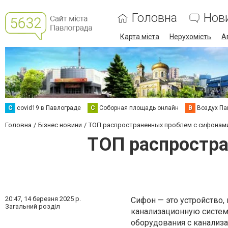
Головна
Нов
Карта міста
Нерухомість
А
C
covid19 в Павлограде
С
Соборная площадь онлайн
В
Воздух Па
Головна
Бізнес новини
ТОП распространенных проблем с сифонами
ТОП распростра
20:47,
14 березня 2025 р.
Сифон — это устройство,
Загальний розділ
канализационную систему
оборудования с канализ