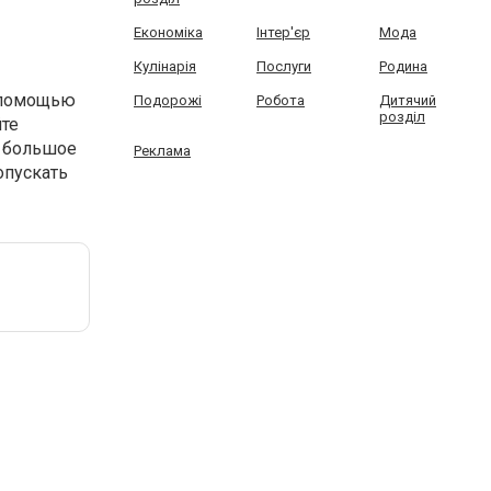
Економіка
Інтер'єр
Мода
Кулінарія
Послуги
Родина
помощью
Подорожі
Робота
Дитячий
розділ
йте
е большое
Реклама
опускать