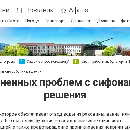
ини
Довідник
Афіша
вто / Мото
Погода
Транспорт
Довідкова
Дозвілля
Фот
влограда
"
"Задай вопрос психологу"
Г
График работы амбулаторий 
 и способы их решения
ненных проблем с сифона
решения
 которое обеспечивает отвод воды из раковины, ванны или
. Его основная функция — соединение сантехнического
ацией, а также предотвращение проникновения неприятных