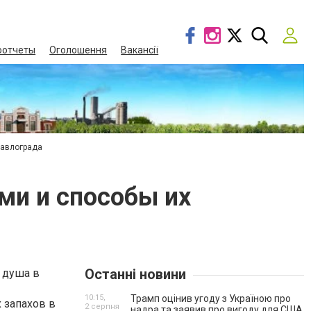
оотчеты
Оголошення
Вакансії
Павлограда
ми и способы их
Останні новини
 душа в
10:15,
Трамп оцінив угоду з Україною про
 запахов в
2 серпня
надра та заявив про вигоду для США