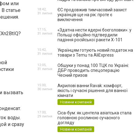
афом или
 В статье
18:42,
ЄС продовжив тимчасовий захист
31 липня
українців ще на рік: проте є
решения.
виключення
17:15,
«Здатна нести ядерні боєголовки»: у
31 липня
Польщі офіційно підтвердили
падіння російської ракети Х-101
15:42,
Українцям готують новий податок на
31 липня
товари з Temu та AliExpress
ной
12:05,
Обшуки у понад 100 ТЦК по Україні:
остики
31 липня
ДБР проводить спецоперацію
Чесний призов
15:00,
Акрилові ванни Ravak: комфорт,
30 липня
якість і сучасні рішення для ванної
ли вызвать
кімнати
Новини компаній
онденсат.
17:00,
Cica-бум: як центела азіатська стала
29 липня
ток воды.
головною рослиною сучасного
догляду
ой и сразу
Новини компаній