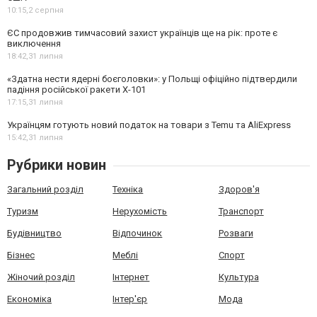
10:15,
2 серпня
ЄС продовжив тимчасовий захист українців ще на рік: проте є
виключення
18:42,
31 липня
«Здатна нести ядерні боєголовки»: у Польщі офіційно підтвердили
падіння російської ракети Х-101
17:15,
31 липня
Українцям готують новий податок на товари з Temu та AliExpress
15:42,
31 липня
Рубрики новин
Загальний розділ
Техніка
Здоров'я
Туризм
Нерухомість
Транспорт
Будівництво
Відпочинок
Розваги
Бізнес
Меблі
Спорт
Жіночий розділ
Інтернет
Культура
Економіка
Інтер'єр
Мода