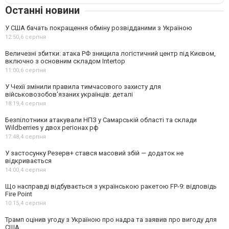
Останні новини
У США бачать покращення обміну розвідданими з Україною
12:50,
6 серпня
Величезні збитки: атака РФ знищила логістичний центр під Києвом,
включно з основним складом Intertop
11:00,
6 серпня
У Чехії змінили правила тимчасового захисту для
військовозобов'язаних українців: деталі
18:19,
4 серпня
Безпілотники атакували НПЗ у Самарській області та склади
Wildberries у двох регіонах рф
17:48,
4 серпня
У застосунку Резерв+ стався масовий збій — додаток не
відкривається
14:00,
4 серпня
Що насправді відбувається з українською ракетою FP-9: відповідь
Fire Point
10:15,
4 серпня
Трамп оцінив угоду з Україною про надра та заявив про вигоду для
США