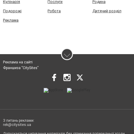
Кулінарія
Послуги
Родина
Подорожі
Робота
Дитячий розділ
Реклама
Реклама на сайті
Франшиза "CitySites"
З питань реклами:
rek@citysites.ua
Допускається цитування матеріалів без отримання попередньої згоди