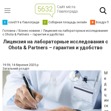
C
covid19 в Павлограде
С
Соборная площадь онлайн
В
Воздух Па
Головна
Бізнес новини
Лицензия на лабораторные исследования
с Ohota & Partners – гарантия и удобство
Лицензия на лабораторные исследования с
Ohota & Partners – гарантия и удобство
19:59,
14 березня 2025 р.
Загальний розділ
М
е
д
и
ц
ин
ск