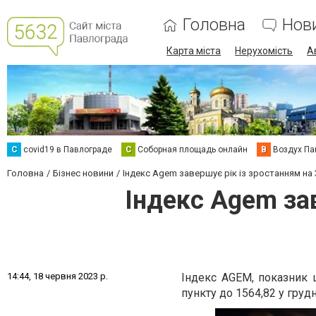
Головна
Нов
Карта міста
Нерухомість
А
C
covid19 в Павлограде
С
Соборная площадь онлайн
В
Воздух Па
Головна
Бізнес новини
Індекс Agem завершує рік із зростанням на 
Індекс Agem зав
1
4
:
4
4
,
1
8
ч
е
р
в
н
я
2
0
2
3
р
.
Індекс AGEM, показник ц
пункту до 1564,82 у груд