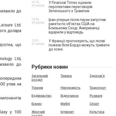
16:10,
У Financial Times оцінили
29 липня
перспективи переговорів
призвело до
Зеленського з Трампом
14:24,
Іран уперше після паузи запустив
29 липня
ракети по обʼєктах США на
eisure Ltd.
Близькому Сході. Американці
кого долара
вдарили у відповідь
13:21,
У Франції прогнозують, що лісові
дсотка, що
27 липня
пожежі біля Бордо можуть тривати
до осені
ology Ltd,
ризвело до
Рубрики новин
Загальний
Техніка
Здоров'я
попереднім
розділ
500 упав на
Туризм
Нерухомість
Транспорт
Будівництво
Відпочинок
Розваги
компонентів
Бізнес
Меблі
Спорт
базу у 100
Жіночий
Інтернет
Культура
розділ