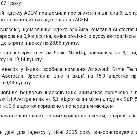
021 року.
аній індексу AGEM повідомили про зниження цін акцій, що 
ьох позитивних вкладів в індекс AGEM.
несок у щомісячний індекс зробила компанія Aristocrat L
 зросла на 0,9 відсотка, зміна обмінного курсу австралійсь
о втрати індексу на 28,86 пункту.
c, що котируються на біржі Nasdaq, знизилися на 9,1 ві
су на 19,14 пункту.
внесок у індекс зробила компанія Ainsworth Game Techn
 Австралії. Зростання ціни її акцій на 15,3 відсотка п
а 0,49 пункту.
основних фондових індексів США знизилися порівняно з 
strial Average впав на 5,3 відсотка за місяць, тоді як S&P 
с на 0,5 відсотка порівняно з попереднім місяцем.
иків електронних ігрових пристроїв, систем, лотерей та 
ти дані для індексу у січні 2005 року, використовуючи 