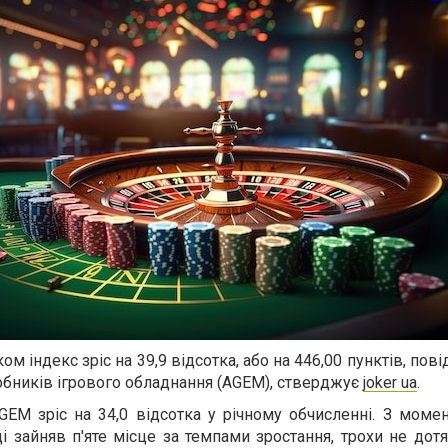
м індекс зріс на 39,9 відсотка, або на 446,00 пунктів, пов
обників ігрового обладнання (AGEM), стверджує
joker ua
.
EM зріс на 34,0 відсотка у річному обчисленні. З момен
і зайняв п'яте місце за темпами зростання, трохи не до