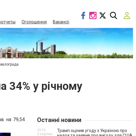
оотчеты
Оголошення
Вакансії
Павлограда
на 34% у річному
Останні новини
ав на 79,54
10:15,
Трамп оцінив угоду з Україною про
2 серпня
надра та заявив про вигоду для США