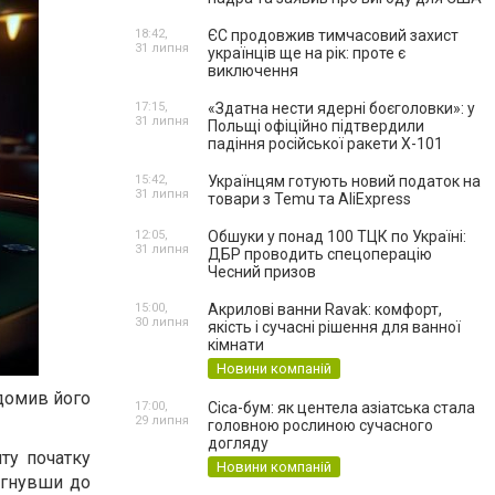
18:42,
ЄС продовжив тимчасовий захист
31 липня
українців ще на рік: проте є
виключення
17:15,
«Здатна нести ядерні боєголовки»: у
31 липня
Польщі офіційно підтвердили
падіння російської ракети Х-101
15:42,
Українцям готують новий податок на
31 липня
товари з Temu та AliExpress
12:05,
Обшуки у понад 100 ТЦК по Україні:
31 липня
ДБР проводить спецоперацію
Чесний призов
15:00,
Акрилові ванни Ravak: комфорт,
30 липня
якість і сучасні рішення для ванної
кімнати
Новини компаній
ідомив його
17:00,
Cica-бум: як центела азіатська стала
29 липня
головною рослиною сучасного
догляду
ту початку
Новини компаній
тягнувши до