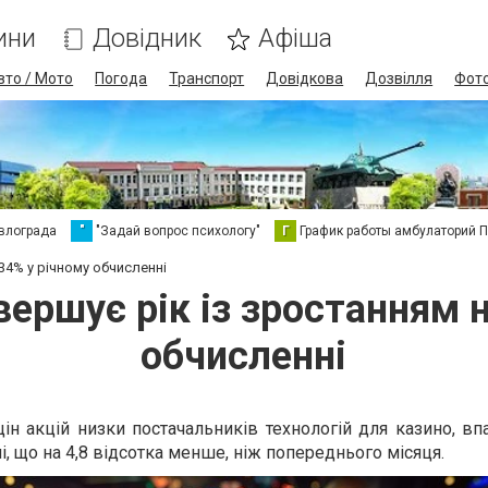
ини
Довідник
Афіша
вто / Мото
Погода
Транспорт
Довідкова
Дозвілля
Фот
влограда
"
"Задай вопрос психологу"
Г
График работы амбулаторий 
34% у річному обчисленні
ершує рік із зростанням 
обчисленні
ін акцій низки постачальників технологій для казино, вп
ні, що на 4,8 відсотка менше, ніж попереднього місяця.