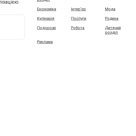
лізацією.
Економіка
Інтер'єр
Мода
Кулінарія
Послуги
Родина
Подорожі
Робота
Дитячий
розділ
Реклама