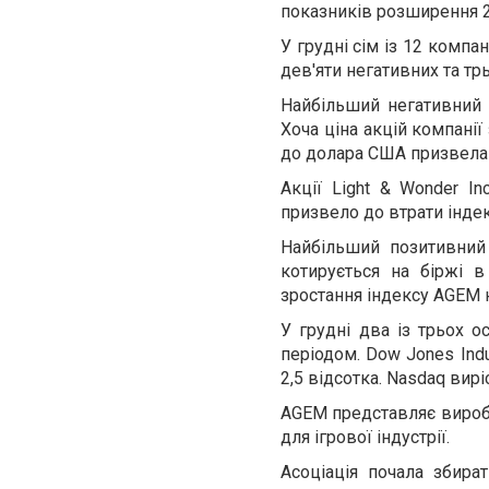
показників розширення 2
У грудні сім із 12 комп
дев'яти негативних та тр
Найбільший негативний в
Хоча ціна акцій компанії
до долара США призвела д
Акції Light & Wonder In
призвело до втрати індек
Найбільший позитивний 
котирується на біржі в
зростання індексу AGEM н
У грудні два із трьох 
періодом. Dow Jones Indu
2,5 відсотка. Nasdaq вирі
AGEM представляє виробн
для ігрової індустрії.
Асоціація почала збира