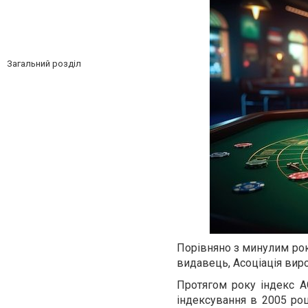
Загальний розділ
Порівняно з минулим роко
видавець, Асоціація вир
Протягом року індекс AG
індексування в 2005 роц