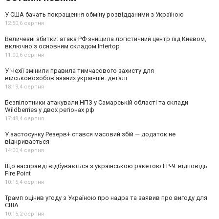
У США бачать покращення обміну розвідданими з Україною
12:50,
6 серпня
Величезні збитки: атака РФ знищила логістичний центр під Києвом,
включно з основним складом Intertop
11:00,
6 серпня
У Чехії змінили правила тимчасового захисту для
військовозобов'язаних українців: деталі
18:19,
4 серпня
Безпілотники атакували НПЗ у Самарській області та склади
Wildberries у двох регіонах рф
17:48,
4 серпня
У застосунку Резерв+ стався масовий збій — додаток не
відкривається
14:00,
4 серпня
Що насправді відбувається з українською ракетою FP-9: відповідь
Fire Point
10:15,
4 серпня
Трамп оцінив угоду з Україною про надра та заявив про вигоду для
США
10:15,
2 серпня