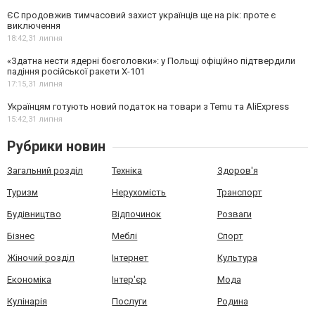
ЄС продовжив тимчасовий захист українців ще на рік: проте є
виключення
18:42,
31 липня
«Здатна нести ядерні боєголовки»: у Польщі офіційно підтвердили
падіння російської ракети Х-101
17:15,
31 липня
Українцям готують новий податок на товари з Temu та AliExpress
15:42,
31 липня
Рубрики новин
Загальний розділ
Техніка
Здоров'я
Туризм
Нерухомість
Транспорт
Будівництво
Відпочинок
Розваги
Бізнес
Меблі
Спорт
Жіночий розділ
Інтернет
Культура
Економіка
Інтер'єр
Мода
Кулінарія
Послуги
Родина