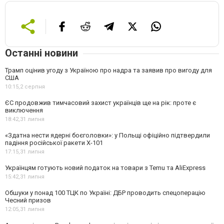
Останні новини
Трамп оцінив угоду з Україною про надра та заявив про вигоду для
США
10:15,
2 серпня
ЄС продовжив тимчасовий захист українців ще на рік: проте є
виключення
18:42,
31 липня
«Здатна нести ядерні боєголовки»: у Польщі офіційно підтвердили
падіння російської ракети Х-101
17:15,
31 липня
Українцям готують новий податок на товари з Temu та AliExpress
15:42,
31 липня
Обшуки у понад 100 ТЦК по Україні: ДБР проводить спецоперацію
Чесний призов
12:05,
31 липня