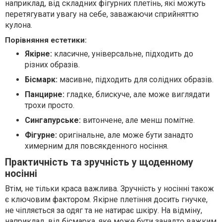
наприклад, від складних фігурних плетінь, які можуть
перетягувати увагу на себе, заважаючи сприйняттю
кулона.
Порівняння естетики:
Якірне:
класичне, універсальне, підходить до
різних образів.
Бісмарк:
масивне, підходить для солідних образів.
Панцирне:
гладке, блискуче, але може виглядати
трохи просто.
Сингапурське:
витончене, але менш помітне.
Фігурне:
оригінальне, але може бути занадто
химерним для повсякденного носіння.
Практичність та зручність у щоденному
носінні
Втім, не тільки краса важлива. Зручність у носінні також
є ключовим фактором. Якірне плетіння досить гнучке,
не чіпляється за одяг та не натирає шкіру. На відміну,
наприклад, від бісмарка, яке може бути занадто важким