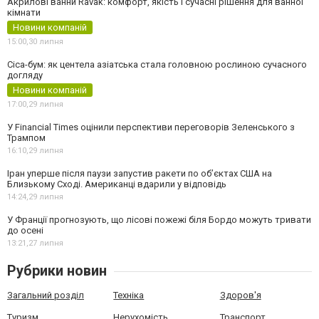
Акрилові ванни Ravak: комфорт, якість і сучасні рішення для ванної
кімнати
Новини компаній
15:00,
30 липня
Cica-бум: як центела азіатська стала головною рослиною сучасного
догляду
Новини компаній
17:00,
29 липня
У Financial Times оцінили перспективи переговорів Зеленського з
Трампом
16:10,
29 липня
Іран уперше після паузи запустив ракети по обʼєктах США на
Близькому Сході. Американці вдарили у відповідь
14:24,
29 липня
У Франції прогнозують, що лісові пожежі біля Бордо можуть тривати
до осені
13:21,
27 липня
Рубрики новин
Загальний розділ
Техніка
Здоров'я
Туризм
Нерухомість
Транспорт