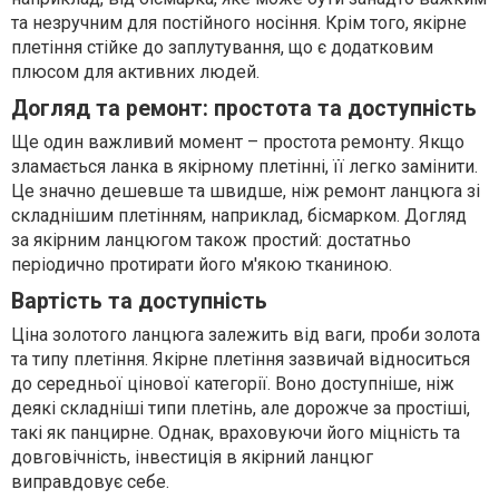
та незручним для постійного носіння. Крім того, якірне
плетіння стійке до заплутування, що є додатковим
плюсом для активних людей.
Догляд та ремонт: простота та доступність
Ще один важливий момент – простота ремонту. Якщо
зламається ланка в якірному плетінні, її легко замінити.
Це значно дешевше та швидше, ніж ремонт ланцюга зі
складнішим плетінням, наприклад, бісмарком. Догляд
за якірним ланцюгом також простий: достатньо
періодично протирати його м'якою тканиною.
Вартість та доступність
Ціна золотого ланцюга залежить від ваги, проби золота
та типу плетіння. Якірне плетіння зазвичай відноситься
до середньої цінової категорії. Воно доступніше, ніж
деякі складніші типи плетінь, але дорожче за простіші,
такі як панцирне. Однак, враховуючи його міцність та
довговічність, інвестиція в якірний ланцюг
виправдовує себе.