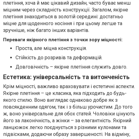
плетіння, хоча й має цікавий дизайн, часто буває менш
міцним через складність конструкції. Загалом, якірне
плетіння знаходиться в золотій середині: достатньо
міцне для щоденного носіння і при цьому легше та
зручніше, ніж багато інших варіантів.
Переваги якірного плетіння з точки зору міцності:
Проста, але міцна конструкція.
Стійкість до розривів та деформацій.
Довговічність – якірне плетіння служить довго.
Естетика: універсальність та витонченість
Крім міцності, важливо враховувати і естетичні аспекти.
Якірне плетіння – це класика, яка підходить до будь-
якого стилю. Воно виглядає однаково добре як з
повсякденним одягом, так і з більш урочистим. До того
ж, воно універсальне для обох статей. Чоловіки цінують
його за лаконічність, а жінки – за елегантність. Якірний
ланцюжок легко поєднується з різними кулонами та
підвісками, додаючи образу завершеності. На відміну,