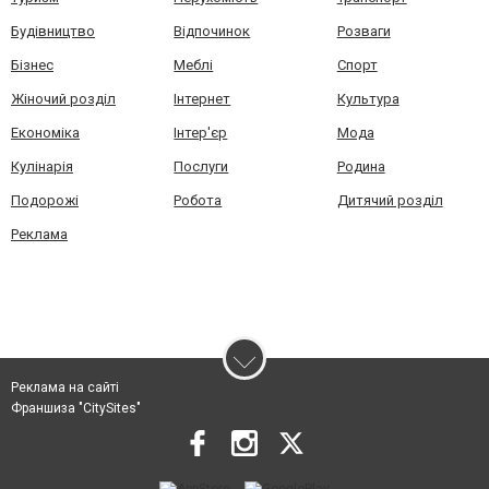
Будівництво
Відпочинок
Розваги
Бізнес
Меблі
Спорт
Жіночий розділ
Інтернет
Культура
Економіка
Інтер'єр
Мода
Кулінарія
Послуги
Родина
Подорожі
Робота
Дитячий розділ
Реклама
Реклама на сайті
Франшиза "CitySites"