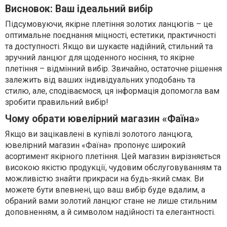
Висновок: Ваш ідеальний вибір
Підсумовуючи, якірне плетіння золотих ланцюгів – це
оптимальне поєднання міцності, естетики, практичності
та доступності. Якщо ви шукаєте надійний, стильний та
зручний ланцюг для щоденного носіння, то якірне
плетіння – відмінний вибір. Звичайно, остаточне рішення
залежить від ваших індивідуальних уподобань та
стилю, але, сподіваємося, ця інформація допомогла вам
зробити правильний вибір!
Чому обрати ювелірний магазин «Фаїна»
Якщо ви зацікавлені в купівлі золотого ланцюга,
ювелірний магазин «Фаїна» пропонує широкий
асортимент якірного плетіння. Цей магазин вирізняється
високою якістю продукції, чудовим обслуговуванням та
можливістю знайти прикраси на будь-який смак. Ви
можете бути впевнені, що ваш вибір буде вдалим, а
обраний вами золотий ланцюг стане не лише стильним
доповненням, а й символом надійності та елегантності.