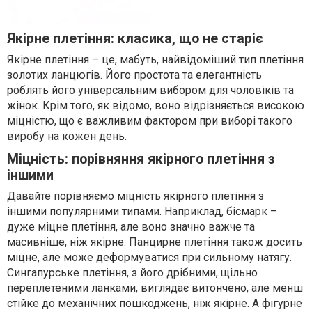
Якірне плетіння: класика, що не старіє
Якірне плетіння – це, мабуть, найвідоміший тип плетіння
золотих ланцюгів. Його простота та елегантність
роблять його універсальним вибором для чоловіків та
жінок. Крім того, як відомо, воно відрізняється високою
міцністю, що є важливим фактором при виборі такого
виробу на кожен день.
Міцність: порівняння якірного плетіння з
іншими
Давайте порівняємо міцність якірного плетіння з
іншими популярними типами. Наприклад, бісмарк –
дуже міцне плетіння, але воно значно важче та
масивніше, ніж якірне. Панцирне плетіння також досить
міцне, але може деформуватися при сильному натягу.
Сингапурське плетіння, з його дрібними, щільно
переплетеними ланками, виглядає витончено, але менш
стійке до механічних пошкоджень, ніж якірне. А фігурне