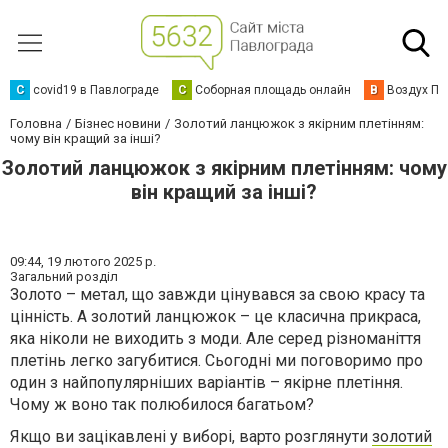
C
covid19 в Павлограде
С
Соборная площадь онлайн
В
Воздух Па
Головна
Бізнес новини
Золотий ланцюжок з якірним плетінням:
чому він кращий за інші?
Золотий ланцюжок з якірним плетінням: чому
він кращий за інші?
09:44,
19 лютого 2025 р.
Загальний розділ
Золото – метал, що завжди цінувався за свою красу та
цінність. А золотий ланцюжок – це класична прикраса,
яка ніколи не виходить з моди. Але серед різноманіття
плетінь легко загубитися. Сьогодні ми поговоримо про
один з найпопулярніших варіантів – якірне плетіння.
Чому ж воно так полюбилося багатьом?
Якщо ви зацікавлені у виборі, варто розглянути
золотий