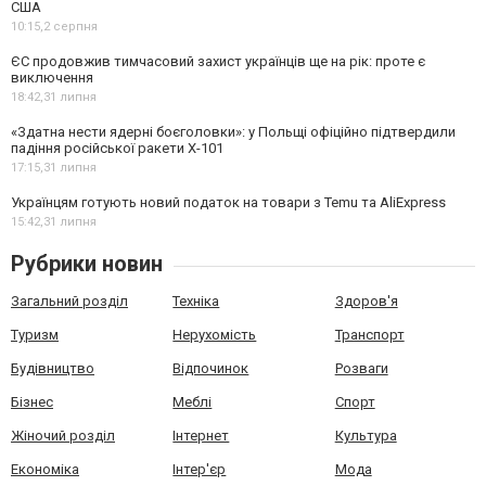
США
10:15,
2 серпня
ЄС продовжив тимчасовий захист українців ще на рік: проте є
виключення
18:42,
31 липня
«Здатна нести ядерні боєголовки»: у Польщі офіційно підтвердили
падіння російської ракети Х-101
17:15,
31 липня
Українцям готують новий податок на товари з Temu та AliExpress
15:42,
31 липня
Рубрики новин
Загальний розділ
Техніка
Здоров'я
Туризм
Нерухомість
Транспорт
Будівництво
Відпочинок
Розваги
Бізнес
Меблі
Спорт
Жіночий розділ
Інтернет
Культура
Економіка
Інтер'єр
Мода