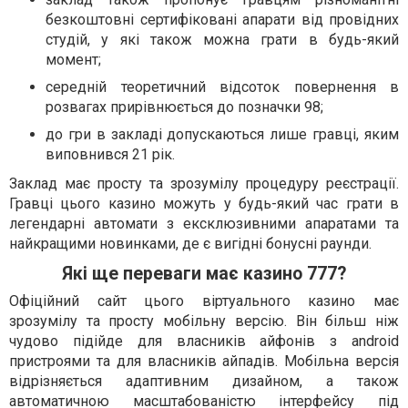
безкоштовні сертифіковані апарати від провідних
студій, у які також можна грати в будь-який
момент;
середній теоретичний відсоток повернення в
розвагах прирівнюється до позначки 98;
до гри в закладі допускаються лише гравці, яким
виповнився 21 рік.
Заклад має просту та зрозумілу процедуру реєстрації.
Гравці цього казино можуть у будь-який час грати в
легендарні автомати з ексклюзивними апаратами та
найкращими новинками, де є вигідні бонусні раунди.
Які ще переваги має казино 777?
Офіційний сайт цього віртуального казино має
зрозумілу та просту мобільну версію. Він більш ніж
чудово підійде для власників айфонів з android
пристроями та для власників айпадів. Мобільна версія
відрізняється адаптивним дизайном, а також
автоматичною масштабованістю інтерфейсу під