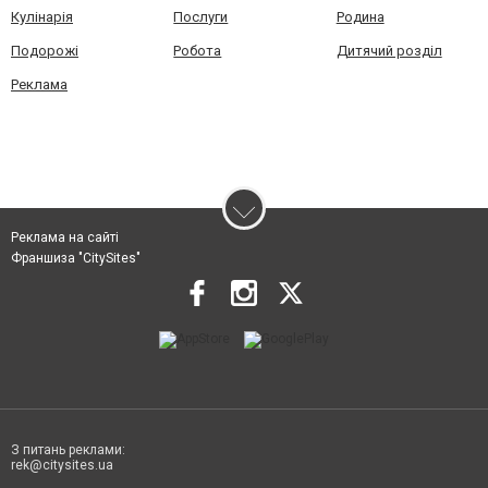
Кулінарія
Послуги
Родина
Подорожі
Робота
Дитячий розділ
Реклама
Реклама на сайті
Франшиза "CitySites"
З питань реклами:
rek@citysites.ua