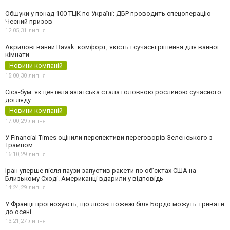
Обшуки у понад 100 ТЦК по Україні: ДБР проводить спецоперацію
Чесний призов
12:05,
31 липня
Акрилові ванни Ravak: комфорт, якість і сучасні рішення для ванної
кімнати
Новини компаній
15:00,
30 липня
Cica-бум: як центела азіатська стала головною рослиною сучасного
догляду
Новини компаній
17:00,
29 липня
У Financial Times оцінили перспективи переговорів Зеленського з
Трампом
16:10,
29 липня
Іран уперше після паузи запустив ракети по обʼєктах США на
Близькому Сході. Американці вдарили у відповідь
14:24,
29 липня
У Франції прогнозують, що лісові пожежі біля Бордо можуть тривати
до осені
13:21,
27 липня