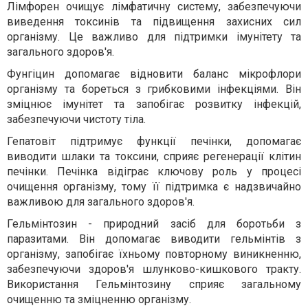
Лімфорен очищує лімфатичну систему, забезпечуючи
виведення токсинів та підвищення захисних сил
організму. Це важливо для підтримки імунітету та
загального здоров'я.
Фунгіцин допомагає відновити баланс мікрофлори
організму та бореться з грибковими інфекціями. Він
зміцнює імунітет та запобігає розвитку інфекцій,
забезпечуючи чистоту тіла.
Гепатовіт підтримує функції печінки, допомагає
виводити шлаки та токсини, сприяє регенерації клітин
печінки. Печінка відіграє ключову роль у процесі
очищення організму, тому її підтримка є надзвичайно
важливою для загального здоров'я.
Гельмінтозин - природний засіб для боротьби з
паразитами. Він допомагає виводити гельмінтів з
організму, запобігає їхньому повторному виникненню,
забезпечуючи здоров'я шлунково-кишкового тракту.
Використання Гельмінтозину сприяє загальному
очищенню та зміцненню організму.