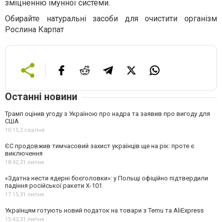
зміцненню імунної системи.
Обирайте натуральні засоби для очистити організм
Рослина Карпат
Останні новини
Трамп оцінив угоду з Україною про надра та заявив про вигоду для
США
10:15,
2 серпня
ЄС продовжив тимчасовий захист українців ще на рік: проте є
виключення
18:42,
31 липня
«Здатна нести ядерні боєголовки»: у Польщі офіційно підтвердили
падіння російської ракети Х-101
17:15,
31 липня
Українцям готують новий податок на товари з Temu та AliExpress
15:42,
31 липня