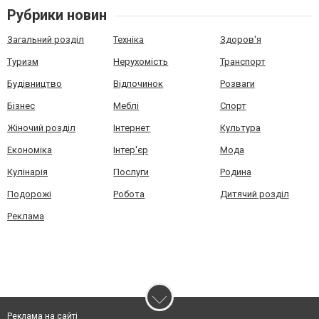
Рубрики новин
Загальний розділ
Техніка
Здоров'я
Туризм
Нерухомість
Транспорт
Будівництво
Відпочинок
Розваги
Бізнес
Меблі
Спорт
Жіночий розділ
Інтернет
Культура
Економіка
Інтер'єр
Мода
Кулінарія
Послуги
Родина
Подорожі
Робота
Дитячий розділ
Реклама
Реклама на сайті