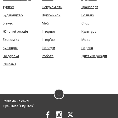
Туризм
Нерухомість
Транспорт
Будівництво
Відпочинок
Розваги
Бізнес
Меблі
Спорт
Жіночий розділ
Інтернет
Культура
Економіка
Інтер'єр
Мода
Кулінарія
Послуги
Родина
Подорожі
Робота
Дитячий розділ
Реклама
Реклама на сайті
Франшиза "CitySites"