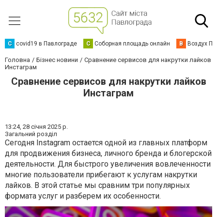
C
covid19 в Павлограде
С
Соборная площадь онлайн
В
Воздух Па
Головна
Бізнес новини
Сравнение сервисов для накрутки лайков
Инстаграм
Сравнение сервисов для накрутки лайков
Инстаграм
13:24,
28 січня 2025 р.
Загальний розділ
Сегодня Instagram остается одной из главных платформ
для продвижения бизнеса, личного бренда и блогерской
деятельности. Для быстрого увеличения вовлеченности
многие пользователи прибегают к услугам накрутки
лайков. В этой статье мы сравним три популярных
формата услуг и разберем их особенности.