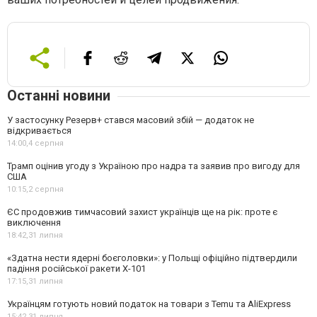
Останні новини
У застосунку Резерв+ стався масовий збій — додаток не
відкривається
14:00,
4 серпня
Трамп оцінив угоду з Україною про надра та заявив про вигоду для
США
10:15,
2 серпня
ЄС продовжив тимчасовий захист українців ще на рік: проте є
виключення
18:42,
31 липня
«Здатна нести ядерні боєголовки»: у Польщі офіційно підтвердили
падіння російської ракети Х-101
17:15,
31 липня
Українцям готують новий податок на товари з Temu та AliExpress
15:42,
31 липня