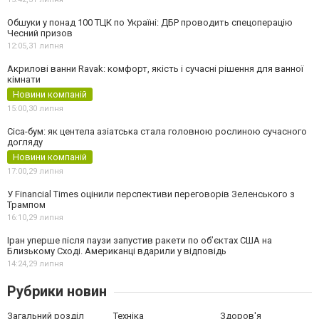
Обшуки у понад 100 ТЦК по Україні: ДБР проводить спецоперацію
Чесний призов
12:05,
31 липня
Акрилові ванни Ravak: комфорт, якість і сучасні рішення для ванної
кімнати
Новини компаній
15:00,
30 липня
Cica-бум: як центела азіатська стала головною рослиною сучасного
догляду
Новини компаній
17:00,
29 липня
У Financial Times оцінили перспективи переговорів Зеленського з
Трампом
16:10,
29 липня
Іран уперше після паузи запустив ракети по обʼєктах США на
Близькому Сході. Американці вдарили у відповідь
14:24,
29 липня
Рубрики новин
Загальний розділ
Техніка
Здоров'я