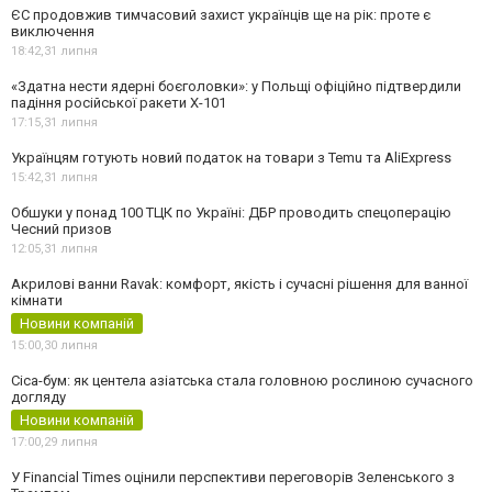
ЄС продовжив тимчасовий захист українців ще на рік: проте є
виключення
18:42,
31 липня
«Здатна нести ядерні боєголовки»: у Польщі офіційно підтвердили
падіння російської ракети Х-101
17:15,
31 липня
Українцям готують новий податок на товари з Temu та AliExpress
15:42,
31 липня
Обшуки у понад 100 ТЦК по Україні: ДБР проводить спецоперацію
Чесний призов
12:05,
31 липня
Акрилові ванни Ravak: комфорт, якість і сучасні рішення для ванної
кімнати
Новини компаній
15:00,
30 липня
Cica-бум: як центела азіатська стала головною рослиною сучасного
догляду
Новини компаній
17:00,
29 липня
У Financial Times оцінили перспективи переговорів Зеленського з