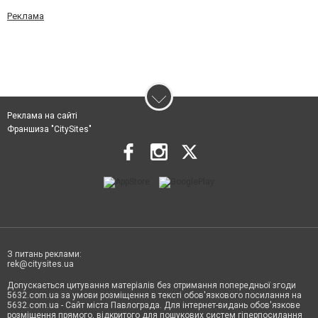
Реклама
Реклама на сайті
Франшиза "CitySites"
З питань реклами:
rek@citysites.ua
Допускається цитування матеріалів без отримання попередньої згоди
5632.com.ua за умови розміщення в тексті обов'язкового посилання на
5632.com.ua - Сайт міста Павлограда. Для інтернет-видань обов'язкове
розміщення прямого, відкритого для пошукових систем гіперпосилання