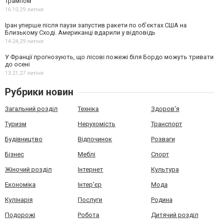
Трампом
16:10,
29 липня
Іран уперше після паузи запустив ракети по обʼєктах США на
Близькому Сході. Американці вдарили у відповідь
14:24,
29 липня
У Франції прогнозують, що лісові пожежі біля Бордо можуть тривати
до осені
13:21,
27 липня
Рубрики новин
Загальний розділ
Техніка
Здоров'я
Туризм
Нерухомість
Транспорт
Будівництво
Відпочинок
Розваги
Бізнес
Меблі
Спорт
Жіночий розділ
Інтернет
Культура
Економіка
Інтер'єр
Мода
Кулінарія
Послуги
Родина
Подорожі
Робота
Дитячий розділ