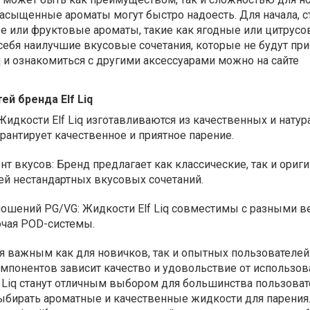
сыщенные ароматы могут быстро надоесть. Для начала, с
е или фруктовые ароматы, такие как ягодные или цитрусо
себя наилучшие вкусовые сочетания, которые не будут при
q и ознакомиться с другими аксессуарами можно на сайте
й бренда Elf Liq
Жидкости Elf Liq изготавливаются из качественных и нату
арантирует качественное и приятное парение.
нт вкусов:
Бренд предлагает как классические, так и ориг
ей нестандартных вкусовых сочетаний.
ношений PG/VG:
Жидкости Elf Liq совместимы с разными в
ючая POD-системы.
 важным как для новичков, так и опытных пользователей.
мпонентов зависит качество и удовольствие от использов
f Liq станут отличным выбором для большинства пользоват
ыбирать ароматные и качественные жидкости для парения.