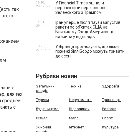
16:10,
У Financial Times оцінили
29 липня
перспективи переговорів
(есть так
Зеленського з Трампом
 этого
14:24,
Іран уперше після паузи запустив
29 липня
ракети по обʼєктах США на
Близькому Сході. Американці
вдарили у відповідь
ержанием
13:21,
У Франції прогнозують, що лісові
27 липня
пожежі біля Бордо можуть тривати
до осені
ием
Рубрики новин
Загальний
Техніка
Здоров'я
разные
розділ
р, для тех
Туризм
Нерухомість
Транспорт
и средней
ачать с
Будівництво
Відпочинок
Розваги
Бізнес
Меблі
Спорт
Жіночий
Інтернет
Культура
овичков.
розділ