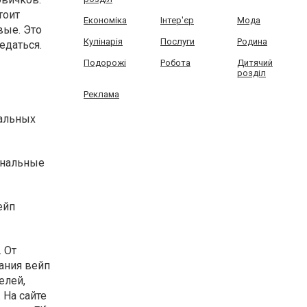
тоит
Економіка
Інтер'єр
Мода
вые. Это
Кулінарія
Послуги
Родина
едаться.
Подорожі
Робота
Дитячий
розділ
Реклама
ральных
инальные
ейп
 От
ания вейп
елей,
 На сайте