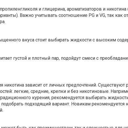
 пропиленгликоля и глицерина, ароматизаторов и никотина 
рианты). Важно учитывать соотношение PG и VG, так как от
ра.
ыщенного вкуса стоит выбирать жидкости с высоким сод
читает густой и плотный пар, подойдут смеси с преобладан
я никотина зависит от личных предпочтений. Существуют 
стей: легкие, средние, крепки и без никотиновые. Наприме
 традиционного курения, рекомендуется выбирать жидкост
ы подобрать подходящий вариант. Новикам рекомендуется н
й.
может быть как преимуществом, так и сложностью для н