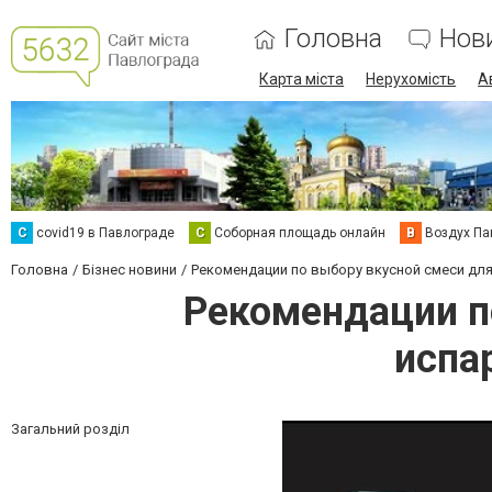
Головна
Нов
Карта міста
Нерухомість
А
C
covid19 в Павлограде
С
Соборная площадь онлайн
В
Воздух Па
Головна
Бізнес новини
Рекомендации по выбору вкусной смеси для 
Рекомендации п
испа
Загальний розділ