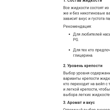
1. Состав жидкости
Все жидкости состоят из
же и без никотиновые ва
зависит вкус и густота па
Рекомендация:
Для любителей нас
PG.
Для тех кто предпо
глицерина.
2. Уровень крепости
Выбор уровня содержани
варианты крепости жидко
кто переходит на вейп с
и легкой крепости, чтоб
выбора легких жидкосте
3. Аромат и вкус
Огромный выбор вкусов 