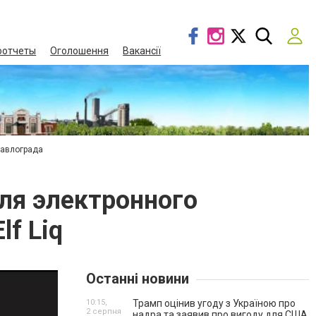
оотчеты
Оголошення
Вакансії
Павлограда
ля электронного
f Liq
Останні новини
10:15,
Трамп оцінив угоду з Україною про
2 серпня
надра та заявив про вигоду для США