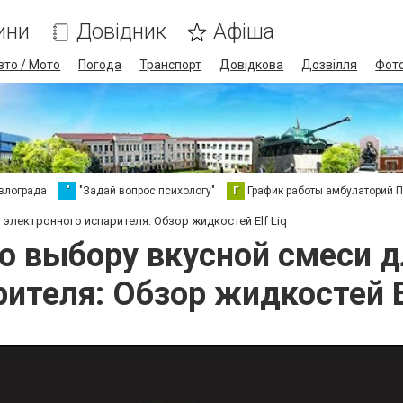
ини
Довідник
Афіша
вто / Мото
Погода
Транспорт
Довідкова
Дозвілля
Фот
влограда
"
"Задай вопрос психологу"
Г
График работы амбулаторий 
электронного испарителя: Обзор жидкостей Elf Liq
о выбору вкусной смеси д
рителя: Обзор жидкостей El