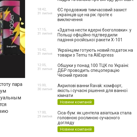
18:42,
ЄС продовжив тимчасовий захист
31 липня
українців ще на рік: проте є
виключення
17:15,
«Здатна нести ядерні боєголовки»: у
31 липня
Польщі офіційно підтвердили
падіння російської ракети Х-101
15:42,
Українцям готують новий податок на
31 липня
товари з Temu та AliExpress
12:05,
Обшуки у понад 100 ТЦК по Україні:
31 липня
ДБР проводить спецоперацію
Чесний призов
тоту пара
15:00,
Акрилові ванни Ravak: комфорт,
30 липня
мум
якість і сучасні рішення для ванної
кімнати
идуальным
Новини компаній
тся
азию
17:00,
Cica-бум: як центела азіатська стала
29 липня
головною рослиною сучасного
догляду
Новини компаній