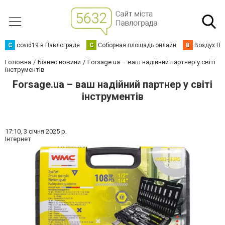
C
covid19 в Павлограде
С
Соборная площадь онлайн
В
Воздух Па
Головна
Бізнес новини
Forsage.ua – ваш надійний партнер у світі
інструментів
Forsage.ua – ваш надійний партнер у світі
інструментів
17:10,
3 січня 2025 р.
Інтернет