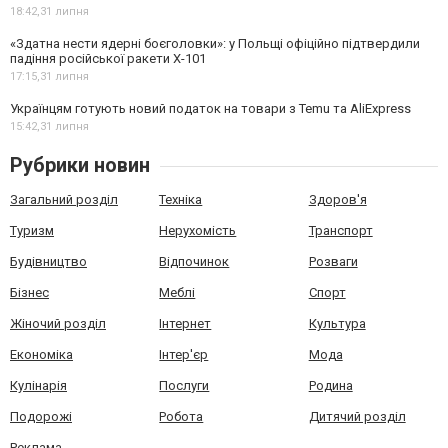
18:42,
31 липня
«Здатна нести ядерні боєголовки»: у Польщі офіційно підтвердили
падіння російської ракети Х-101
17:15,
31 липня
Українцям готують новий податок на товари з Temu та AliExpress
15:42,
31 липня
Рубрики новин
Загальний розділ
Техніка
Здоров'я
Туризм
Нерухомість
Транспорт
Будівництво
Відпочинок
Розваги
Бізнес
Меблі
Спорт
Жіночий розділ
Інтернет
Культура
Економіка
Інтер'єр
Мода
Кулінарія
Послуги
Родина
Подорожі
Робота
Дитячий розділ
Реклама