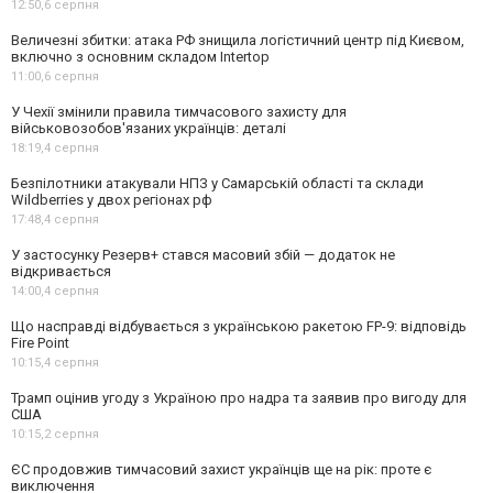
12:50,
6 серпня
Величезні збитки: атака РФ знищила логістичний центр під Києвом,
включно з основним складом Intertop
11:00,
6 серпня
У Чехії змінили правила тимчасового захисту для
військовозобов'язаних українців: деталі
18:19,
4 серпня
Безпілотники атакували НПЗ у Самарській області та склади
Wildberries у двох регіонах рф
17:48,
4 серпня
У застосунку Резерв+ стався масовий збій — додаток не
відкривається
14:00,
4 серпня
Що насправді відбувається з українською ракетою FP-9: відповідь
Fire Point
10:15,
4 серпня
Трамп оцінив угоду з Україною про надра та заявив про вигоду для
США
10:15,
2 серпня
ЄС продовжив тимчасовий захист українців ще на рік: проте є
виключення