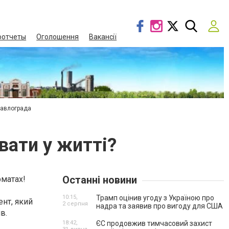
оотчеты
Оголошення
Вакансії
Павлограда
увати у житті?
Останні новини
рматах!
10:15,
Трамп оцінив угоду з Україною про
ент, який
2 серпня
надра та заявив про вигоду для США
в.
18:42,
ЄС продовжив тимчасовий захист