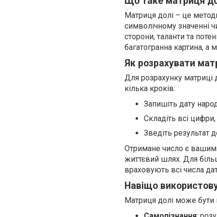
Що таке матриця до
Матриця долі – це методи
символічному значенні ч
сторони, таланти та поте
багатогранна картина, а 
Як розрахувати мат
Для розрахунку матриці 
кілька кроків:
Запишіть дату нар
Складіть всі цифри,
Зведіть результат д
Отримане число є вашим 
життєвий шлях. Для біль
враховують всі числа да
Навіщо використову
Матриця долі може бути 
Самопізнання
: роз