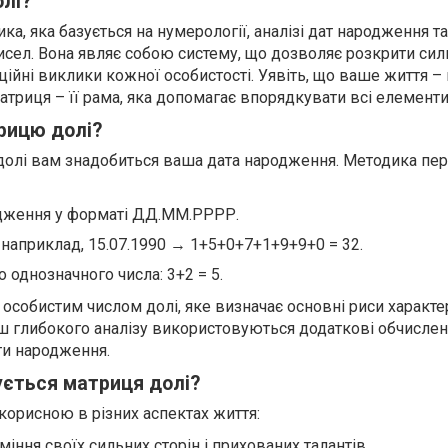
лі?
ка, яка базується на нумерології, аналізі дат народження та
исел. Вона являє собою систему, що дозволяє розкрити сил
нційні виклики кожної особистості. Уявіть, що ваше життя –
матриця – її рама, яка допомагає впорядкувати всі елементи
рицю долі?
долі вам знадобиться ваша дата народження. Методика пе
одження у форматі ДД.ММ.РРРР.
 наприклад, 15.07.1990 → 1+5+0+7+1+9+9+0 = 32.
о однозначного числа: 3+2 = 5.
особистим числом долі, яке визначає основні риси характер
ш глибокого аналізу використовуються додаткові обчислен
ти народження.
ється матриця долі?
корисною в різних аспектах життя:
уміння своїх сильних сторін і прихованих талантів.