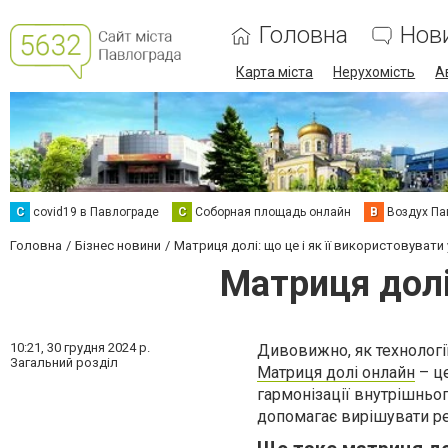
Головна
Нов
Карта міста
Нерухомість
А
C
covid19 в Павлограде
С
Соборная площадь онлайн
В
Воздух Па
Головна
Бізнес новини
Матриця долі: що це і як її використовувати 
Матриця долі:
10:21,
30 грудня 2024 р.
Дивовижно, як технологі
Загальний розділ
Матриця долі онлайн
– це
гармонізації внутрішньог
допомагає вирішувати реа