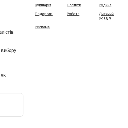
Кулінарія
Послуги
Родина
Подорожі
Робота
Дитячий
розділ
Реклама
лістів.
і вибору
 як