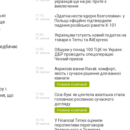
31 липня
українців ще на рік: проте є
виключення
ьні
17:15,
«Здатна нести ядерні боєголовки»: у
31 липня
Польщі офіційно підтвердили
 це
падіння російської ракети Х-101
.
15:42,
Українцям готують новий податок на
31 липня
товари з Temu та AliExpress
редбачає
12:05,
Обшуки у понад 100 ТЦК по Україні:
31 липня
ДБР проводить спецоперацію
Чесний призов
15:00,
Акрилові ванни Ravak: комфорт,
30 липня
якість і сучасні рішення для ванної
кімнати
Новини компаній
у і
17:00,
Cica-бум: як центела азіатська стала
ня, що
29 липня
головною рослиною сучасного
догляду
Новини компаній
16:10,
У Financial Times оцінили
29 липня
перспективи переговорів
Зеленського з Трампом