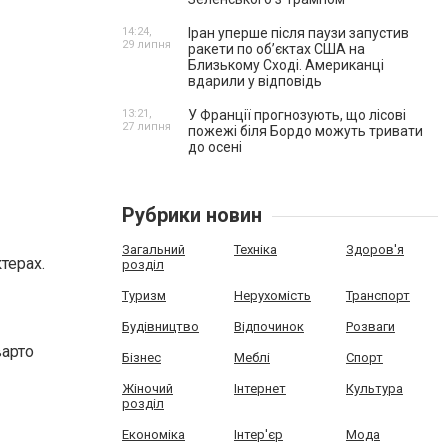
14:24,
Іран уперше після паузи запустив
29 липня
ракети по обʼєктах США на
Близькому Сході. Американці
вдарили у відповідь
13:21,
У Франції прогнозують, що лісові
27 липня
пожежі біля Бордо можуть тривати
до осені
Рубрики новин
Загальний
Техніка
Здоров'я
терах.
розділ
Туризм
Нерухомість
Транспорт
Будівництво
Відпочинок
Розваги
варто
Бізнес
Меблі
Спорт
Жіночий
Інтернет
Культура
розділ
Економіка
Інтер'єр
Мода