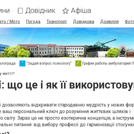
ини
Довідник
Афіша
вто / Мото
Погода
Транспорт
Довідкова
Дозвілля
Фот
влограда
"
"Задай вопрос психологу"
Г
График работы амбулаторий 
у житті?
 що це і як її використов
ї дозволяють відкривати стародавню мудрість у нових фо
 ваш персональний ключ до розуміння життєвих шляхів і
о світу. Зараз це не просто езотерична концепція, а інструм
льні питання: від вибору професії до гармонізації стосункі