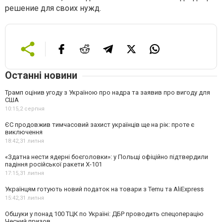
решение для своих нужд.
Останні новини
Трамп оцінив угоду з Україною про надра та заявив про вигоду для
США
10:15,
2 серпня
ЄС продовжив тимчасовий захист українців ще на рік: проте є
виключення
18:42,
31 липня
«Здатна нести ядерні боєголовки»: у Польщі офіційно підтвердили
падіння російської ракети Х-101
17:15,
31 липня
Українцям готують новий податок на товари з Temu та AliExpress
15:42,
31 липня
Обшуки у понад 100 ТЦК по Україні: ДБР проводить спецоперацію
Чесний призов