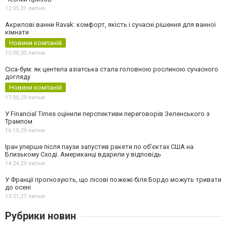
12:05,
31 липня
Акрилові ванни Ravak: комфорт, якість і сучасні рішення для ванної
кімнати
Новини компаній
15:00,
30 липня
Cica-бум: як центела азіатська стала головною рослиною сучасного
догляду
Новини компаній
17:00,
29 липня
У Financial Times оцінили перспективи переговорів Зеленського з
Трампом
16:10,
29 липня
Іран уперше після паузи запустив ракети по обʼєктах США на
Близькому Сході. Американці вдарили у відповідь
14:24,
29 липня
У Франції прогнозують, що лісові пожежі біля Бордо можуть тривати
до осені
13:21,
27 липня
Рубрики новин