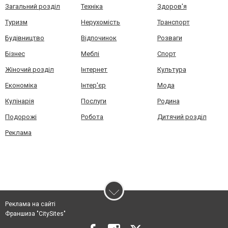
Загальний розділ
Техніка
Здоров'я
Туризм
Нерухомість
Транспорт
Будівництво
Відпочинок
Розваги
Бізнес
Меблі
Спорт
Жіночий розділ
Інтернет
Культура
Економіка
Інтер'єр
Мода
Кулінарія
Послуги
Родина
Подорожі
Робота
Дитячий розділ
Реклама
Реклама на сайті
Франшиза "CitySites"