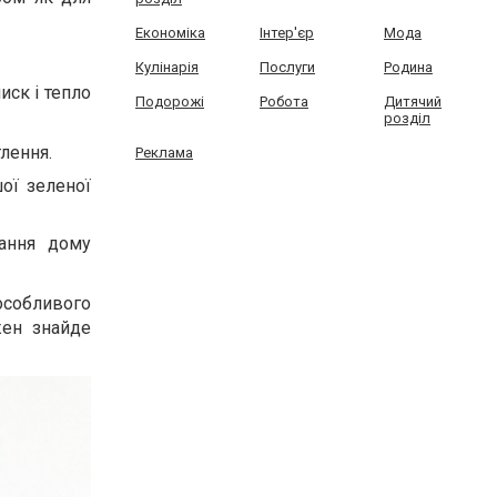
Економіка
Інтер'єр
Мода
Кулінарія
Послуги
Родина
иск і тепло
Подорожі
Робота
Дитячий
розділ
лення.
Реклама
шої зеленої
шання дому
особливого
жен знайде