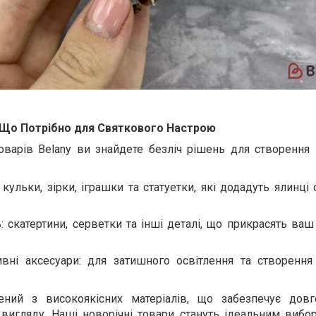
, Що Потрібно для Святкового Настрою
оварів Belany ви знайдете безліч рішень для створення 
: кульки, зірки, іграшки та статуетки, які додадуть ялинці
ь
: скатертини, серветки та інші деталі, що прикрасять ва
ивні аксесуари
: для затишного освітлення та створення
ний з високоякісних матеріалів, що забезпечує довго
вигляду. Наші новорічні товари стануть ідеальним вибо