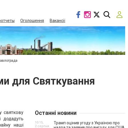
оотчеты
Оголошення
Вакансії
Павлограда
ами для Святкування
Останні новини
ну святкову
і додадуть
10:15,
Трамп оцінив угоду з Україною про
зайну наші
2 серпня
надра та заявив про вигоду для США