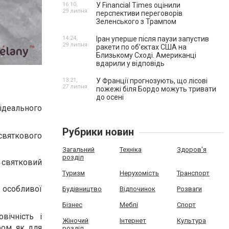
16:10,
У Financial Times оцінили
29 липня
перспективи переговорів
Зеленського з Трампом
14:24,
Іран уперше після паузи запустив
29 липня
ракети по обʼєктах США на
Близькому Сході. Американці
вдарили у відповідь
13:21,
У Франції прогнозують, що лісові
27 липня
пожежі біля Бордо можуть тривати
до осені
ідеального
Рубрики новин
 святкового
Загальний
Техніка
Здоров'я
розділ
ш святковий
Туризм
Нерухомість
Транспорт
 особливої
Будівництво
Відпочинок
Розваги
Бізнес
Меблі
Спорт
вічність і
Жіночий
Інтернет
Культура
ром як для
розділ