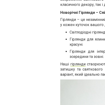
класичного декору, так і 
Новорічні Гірлянди – Ся
Гірлянди – це незамінни
у кожен куточок вашого д
Світлодіодні гірлян
Гірлянди для ялин
красуні.
Гірлянди для інтер
зсередини та зовні.
Наші
гірлянди
створюють
затишку та святкового 
варіант, який ідеально 