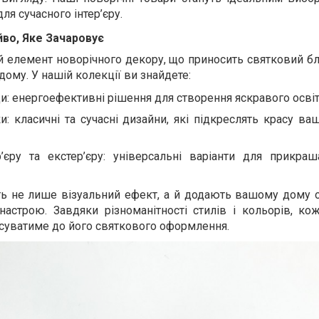
для сучасного інтер’єру.
йво, Яке Зачаровує
й елемент новорічного декору, що приносить святковий бл
ому. У нашій колекції ви знайдете:
ди
: енергоефективні рішення для створення яскравого освіт
ки
: класичні та сучасні дизайни, які підкреслять красу ва
’єру та екстер’єру
: універсальні варіанти для прикра
 не лише візуальний ефект, а й додають вашому дому 
настрою. Завдяки різноманітності стилів і кольорів, ко
пасуватиме до його святкового оформлення.