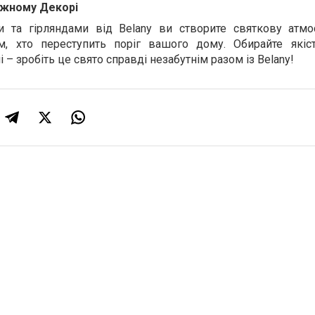
Кожному Декорі
и та гірляндами від Belany ви створите святкову атмо
м, хто переступить поріг вашого дому. Обирайте якіст
і – зробіть це свято справді незабутнім разом із Belany!