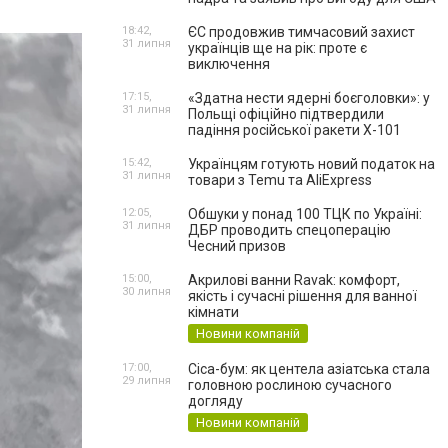
18:42,
ЄС продовжив тимчасовий захист
31 липня
українців ще на рік: проте є
виключення
17:15,
«Здатна нести ядерні боєголовки»: у
31 липня
Польщі офіційно підтвердили
падіння російської ракети Х-101
15:42,
Українцям готують новий податок на
31 липня
товари з Temu та AliExpress
12:05,
Обшуки у понад 100 ТЦК по Україні:
31 липня
ДБР проводить спецоперацію
Чесний призов
15:00,
Акрилові ванни Ravak: комфорт,
30 липня
якість і сучасні рішення для ванної
кімнати
Новини компаній
17:00,
Cica-бум: як центела азіатська стала
29 липня
головною рослиною сучасного
догляду
Новини компаній