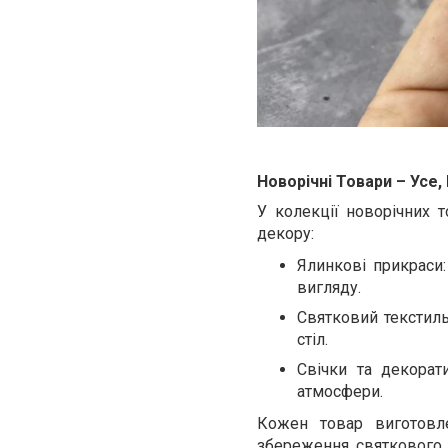
Новорічні Товари – Усе
У колекції новорічних т
декору:
Ялинкові прикраси
вигляду.
Святковий текстил
стіл.
Свічки та декорат
атмосфери.
Кожен товар виготовле
збереження святкового 