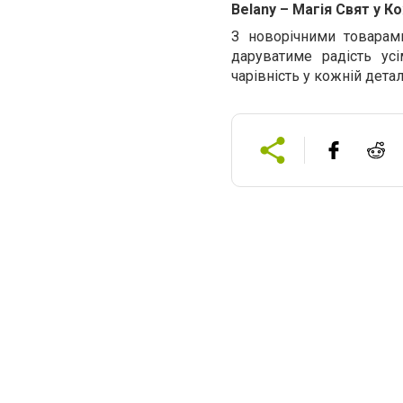
Belany – Магія Свят у 
З новорічними товарам
даруватиме радість усі
чарівність у кожній детал