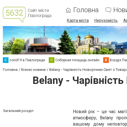
Головна
Нов
Карта міста
Нерухомість
А
C
covid19 в Павлограде
С
Соборная площадь онлайн
В
Воздух Па
Головна
Бізнес новини
Belany - Чарівність Новорічних Свят з Това
Belany - Чарівніст
Загальний розділ
Новий рік – це час магі
атмосферу, Belany про
вашому дому неповторн