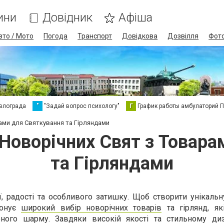
ини
Довідник
Афіша
вто / Мото
Погода
Транспорт
Довідкова
Дозвілля
Фот
влограда
"
"Задай вопрос психологу"
Г
График работы амбулаторий 
рами для Святкування та Гірляндами
ь Новорічних Свят з Товар
та Гірляндами
ї, радості та особливого затишку. Щоб створити унікаль
понує
широкий вибір новорічних товарів
та гірлянд, як
ого шарму. Завдяки високій якості та стильному ди