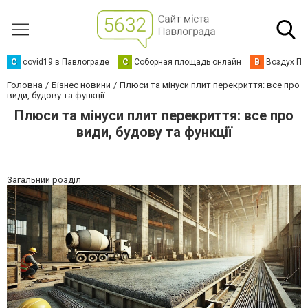
C
covid19 в Павлограде
С
Соборная площадь онлайн
В
Воздух Па
Головна
Бізнес новини
Плюси та мінуси плит перекриття: все про
види, будову та функції
Плюси та мінуси плит перекриття: все про
види, будову та функції
Загальний розділ