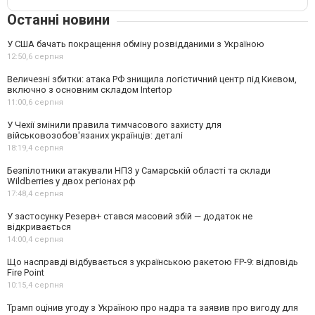
Останні новини
У США бачать покращення обміну розвідданими з Україною
12:50,
6 серпня
Величезні збитки: атака РФ знищила логістичний центр під Києвом,
включно з основним складом Intertop
11:00,
6 серпня
У Чехії змінили правила тимчасового захисту для
військовозобов'язаних українців: деталі
18:19,
4 серпня
Безпілотники атакували НПЗ у Самарській області та склади
Wildberries у двох регіонах рф
17:48,
4 серпня
У застосунку Резерв+ стався масовий збій — додаток не
відкривається
14:00,
4 серпня
Що насправді відбувається з українською ракетою FP-9: відповідь
Fire Point
10:15,
4 серпня
Трамп оцінив угоду з Україною про надра та заявив про вигоду для