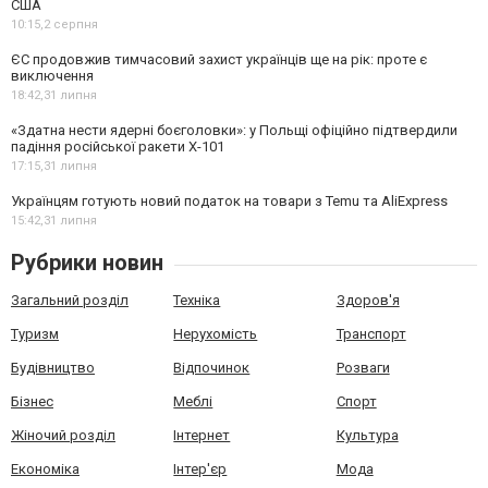
США
10:15,
2 серпня
ЄС продовжив тимчасовий захист українців ще на рік: проте є
виключення
18:42,
31 липня
«Здатна нести ядерні боєголовки»: у Польщі офіційно підтвердили
падіння російської ракети Х-101
17:15,
31 липня
Українцям готують новий податок на товари з Temu та AliExpress
15:42,
31 липня
Рубрики новин
Загальний розділ
Техніка
Здоров'я
Туризм
Нерухомість
Транспорт
Будівництво
Відпочинок
Розваги
Бізнес
Меблі
Спорт
Жіночий розділ
Інтернет
Культура
Економіка
Інтер'єр
Мода