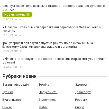
Cica-бум: як центела азіатська стала головною рослиною сучасного
догляду
Новини компаній
17:00,
29 липня
У Financial Times оцінили перспективи переговорів Зеленського з
Трампом
16:10,
29 липня
Іран уперше після паузи запустив ракети по обʼєктах США на
Близькому Сході. Американці вдарили у відповідь
14:24,
29 липня
У Франції прогнозують, що лісові пожежі біля Бордо можуть тривати
до осені
13:21,
27 липня
Рубрики новин
Загальний розділ
Техніка
Здоров'я
Туризм
Нерухомість
Транспорт
Будівництво
Відпочинок
Розваги
Бізнес
Меблі
Спорт