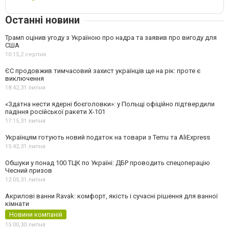
Останні новини
Трамп оцінив угоду з Україною про надра та заявив про вигоду для
США
10:15,
2 серпня
ЄС продовжив тимчасовий захист українців ще на рік: проте є
виключення
18:42,
31 липня
«Здатна нести ядерні боєголовки»: у Польщі офіційно підтвердили
падіння російської ракети Х-101
17:15,
31 липня
Українцям готують новий податок на товари з Temu та AliExpress
15:42,
31 липня
Обшуки у понад 100 ТЦК по Україні: ДБР проводить спецоперацію
Чесний призов
12:05,
31 липня
Акрилові ванни Ravak: комфорт, якість і сучасні рішення для ванної
кімнати
Новини компаній
15:00,
30 липня