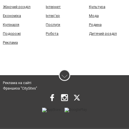
Жіночий розділ
Інтернет
Культура
Економіка
Інтер'єр
Мода
Кулінарія
Послуги
Родина
Подорожі
Робота
Дитячий розділ
Реклама
Реклама на сайті
Франшиза "CitySites"