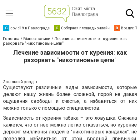
C
covid19 в Павлограде
С
Соборная площадь онлайн
В
Воздух Па
Головна
Бізнес новини
Лечение зависимости от курения: как
разорвать "никотиновые цепи"
Лечение зависимости от курения: как
разорвать "никотиновые цепи"
Загальний розділ
Существуют различные виды зависимости, которые
делают нашу жизнь более сложной, порой не давая
ощущения свободы и счастья, а избавиться от них
можно только с помощью специалистов.
Зависимость от курения табака – это ловушка. Сначала
кажется, что от нее можно легко отказаться, но курение
держит миллионы людей в "никотиновых кандалах", не
позволяя избавиться от этой вредной привычки.