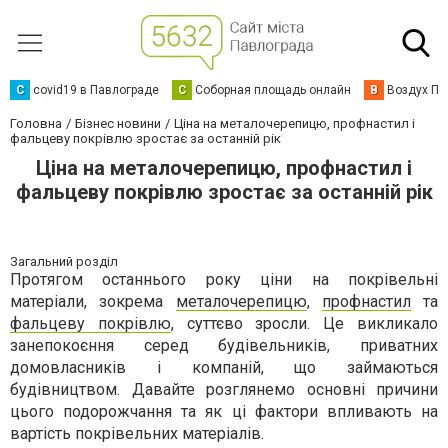
C
covid19 в Павлограде
С
Соборная площадь онлайн
В
Воздух Па
Головна
Бізнес новини
Ціна на металочерепицю, профнастил і
фальцеву покрівлю зростає за останній рік
Ціна на металочерепицю, профнастил і
фальцеву покрівлю зростає за останній рік
Загальний розділ
Протягом останнього року ціни на покрівельні
матеріали, зокрема
металочерепицю
,
профнастил
та
фальцеву покрівлю
, суттєво зросли. Це викликало
занепокоєння серед будівельників, приватних
домовласників і компаній, що займаються
будівництвом. Давайте розглянемо основні причини
цього подорожчання та як ці фактори впливають на
вартість покрівельних матеріалів.