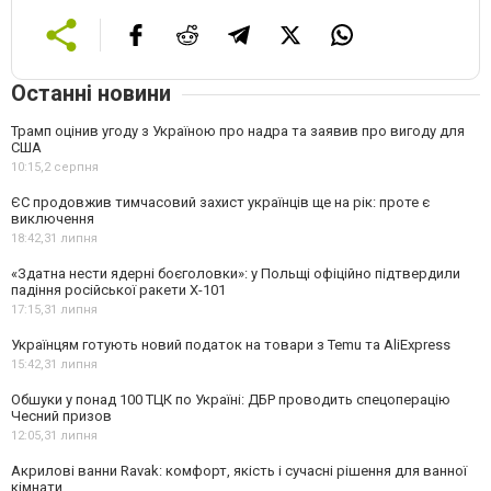
Останні новини
Трамп оцінив угоду з Україною про надра та заявив про вигоду для
США
10:15,
2 серпня
ЄС продовжив тимчасовий захист українців ще на рік: проте є
виключення
18:42,
31 липня
«Здатна нести ядерні боєголовки»: у Польщі офіційно підтвердили
падіння російської ракети Х-101
17:15,
31 липня
Українцям готують новий податок на товари з Temu та AliExpress
15:42,
31 липня
Обшуки у понад 100 ТЦК по Україні: ДБР проводить спецоперацію
Чесний призов
12:05,
31 липня
Акрилові ванни Ravak: комфорт, якість і сучасні рішення для ванної
кімнати