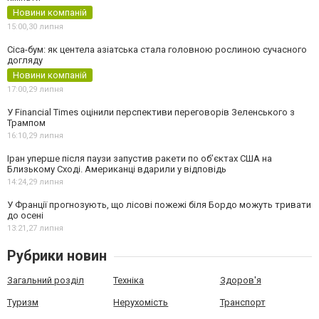
Новини компаній
15:00,
30 липня
Cica-бум: як центела азіатська стала головною рослиною сучасного
догляду
Новини компаній
17:00,
29 липня
У Financial Times оцінили перспективи переговорів Зеленського з
Трампом
16:10,
29 липня
Іран уперше після паузи запустив ракети по обʼєктах США на
Близькому Сході. Американці вдарили у відповідь
14:24,
29 липня
У Франції прогнозують, що лісові пожежі біля Бордо можуть тривати
до осені
13:21,
27 липня
Рубрики новин
Загальний розділ
Техніка
Здоров'я
Туризм
Нерухомість
Транспорт