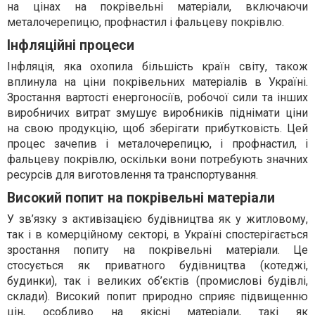
на цінах на покрівельні матеріали, включаючи
металочерепицю, профнастил і фальцеву покрівлю.
Інфляційні процеси
Інфляція, яка охопила більшість країн світу, також
вплинула на ціни покрівельних матеріалів в Україні.
Зростання вартості енергоносіїв, робочої сили та інших
виробничих витрат змушує виробників піднімати ціни
на свою продукцію, щоб зберігати прибутковість. Цей
процес зачепив і металочерепицю, і профнастил, і
фальцеву покрівлю, оскільки вони потребують значних
ресурсів для виготовлення та транспортування.
Високий попит на покрівельні матеріали
У зв’язку з активізацією будівництва як у житловому,
так і в комерційному секторі, в Україні спостерігається
зростання попиту на покрівельні матеріали. Це
стосується як приватного будівництва (котеджі,
будинки), так і великих об’єктів (промислові будівлі,
склади). Високий попит природно сприяє підвищенню
цін, особливо на якісні матеріали, такі як