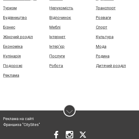
Туризм
Нерухомість
Транспорт
Будівництво
Відпочинок
Розваги
Бізнес
Меблі
Спорт
Жіночий розділ
Інтернет
Культура
Економіка
Інтер'єр
Мода
Кулінарія
Послуги
Родина
Подорожі
Робота
Дитячий розділ
Реклама
Реклама на сайті
Франшиза "CitySites"