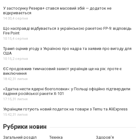
У застосунку Резерв+ стався масовий збій — додаток не
відкривається
14:00,
4 серпня
Що насправді відбувається з українською ракетою FP-9: відповідь
Fire Point
10:15,
4 серпня
Трамп оцінив угоду з Україною про надра та заявив про вигоду для
США
10:15,
2 серпня
ЄС продовжив тимчасовий захист українців ще на рік: проте є
виключення
18:42,
31 липня
«Здатна нести ядерні боєголовки»: у Польщі офіційно підтвердили
падіння російської ракети Х-101
17:15,
31 липня
Українцям готують новий податок на товари з Temu та AliExpress
15:42,
31 липня
Рубрики новин
Загальний розділ
Техніка
Здоров'я