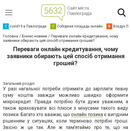
C
covid19 в Павлограде
С
Соборная площадь онлайн
В
Воздух Па
Головна
Бізнес новини
Переваги онлайн кредитування, чому
заявники обирають цей спосіб отримання грошей?
Переваги онлайн кредитування, чому
заявники обирають цей спосіб отримання
грошей?
Загальний розділ
У разі нагальної потреби отримати до зарплати певну
суму коштів завжди можливо швидко оформити
мікрокредит. Правда потрібно бути дуже уважним, а
також враховувати всі плюси з мінусами такого виду
позики. Багато хто вважає, що
онлайн позика
є вигідним
рішенням у ситуаціях, коли терміново потрібні гроші.
Звісно ж це так. Але ж пам'ятаймо про те, що на