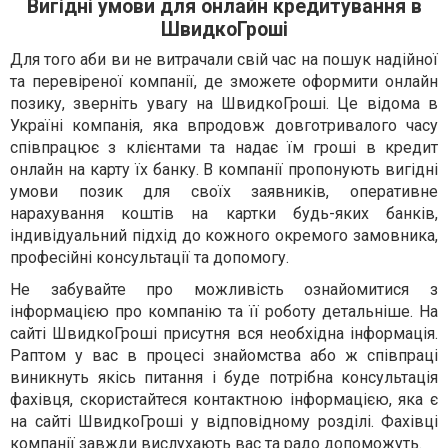
Вигідні умови для онлайн кредитування в
ШвидкоГроші
Для того аби ви не витрачали свій час на пошук надійної
та перевіреної компанії, де зможете оформити онлайн
позику, зверніть увагу на ШвидкоГроші. Це відома в
Україні компанія, яка впродовж довготривалого часу
співпрацює з клієнтами та надає їм гроші в кредит
онлайн на карту їх банку. В компанії пропонують вигідні
умови позик для своїх заявників, оперативне
нарахування коштів на картки будь-яких банків,
індивідуальний підхід до кожного окремого замовника,
професійні консультації та допомогу.
Не забувайте про можливість ознайомитися з
інформацією про компанію та її роботу детальніше. На
сайті ШвидкоГроші присутня вся необхідна інформація.
Раптом у вас в процесі знайомства або ж співпраці
виникнуть якісь питання і буде потрібна консультація
фахівця, скористайтеся контактною інформацією, яка є
на сайті ШвидкоГроші у відповідному розділі. Фахівці
компанії завжди вислухають вас та радо допоможуть.