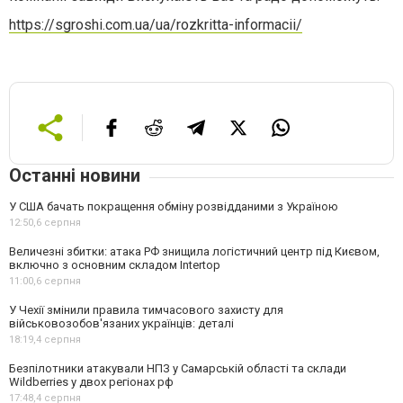
https://sgroshi.com.ua/ua/rozkritta-informacii/
Останні новини
У США бачать покращення обміну розвідданими з Україною
12:50,
6 серпня
Величезні збитки: атака РФ знищила логістичний центр під Києвом,
включно з основним складом Intertop
11:00,
6 серпня
У Чехії змінили правила тимчасового захисту для
військовозобов'язаних українців: деталі
18:19,
4 серпня
Безпілотники атакували НПЗ у Самарській області та склади
Wildberries у двох регіонах рф
17:48,
4 серпня