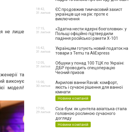
18:42,
ЄС продовжив тимчасовий захист
31 липня
українців ще на рік: проте є
виключення
17:15,
«Здатна нести ядерні боєголовки»: у
рця не лише
31 липня
Польщі офіційно підтвердили
падіння російської ракети Х-101
15:42,
Українцям готують новий податок на
31 липня
товари з Temu та AliExpress
12:05,
Обшуки у понад 100 ТЦК по Україні:
31 липня
ДБР проводить спецоперацію
Чесний призов
женерії та
кий виконує
15:00,
Акрилові ванни Ravak: комфорт,
30 липня
єї моделі!
якість і сучасні рішення для ванної
кімнати
Новини компаній
17:00,
Cica-бум: як центела азіатська стала
29 липня
головною рослиною сучасного
догляду
Новини компаній