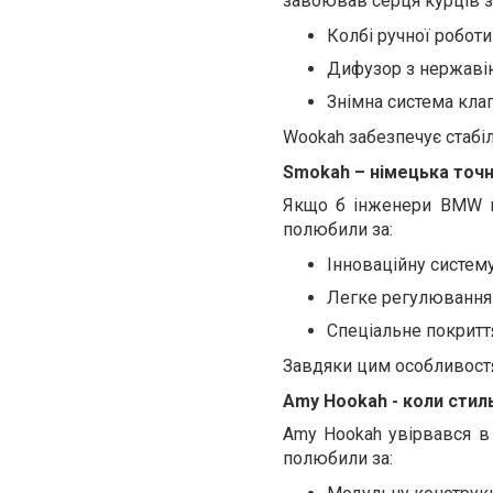
завоював серця курців з
Колбі ручної роботи
Дифузор з нержавію
Знімна система кла
Wookah забезпечує стабіл
Smokah – німецька точні
Якщо б інженери BMW в
полюбили за:
Інноваційну систем
Легке регулювання 
Спеціальне покриття
Завдяки цим особливостям
Amy Hookah - коли стил
Amy Hookah увірвався в 
полюбили за: