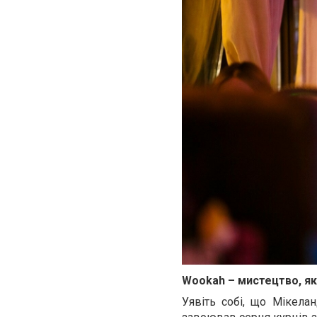
Wookah – мистецтво, я
Уявіть собі, що Мікел