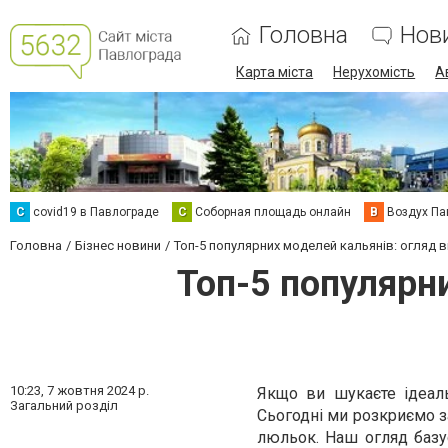
Головна
Нов
Карта міста
Нерухомість
А
C
covid19 в Павлограде
С
Соборная площадь онлайн
В
Воздух Па
Головна
Бізнес новини
Топ-5 популярних моделей кальянів: огляд в
Топ-5 популярни
10:23,
7 жовтня 2024 р.
Якщо ви шукаєте ідеал
Загальний розділ
Сьогодні ми розкриємо з
люльок. Наш огляд базуєт