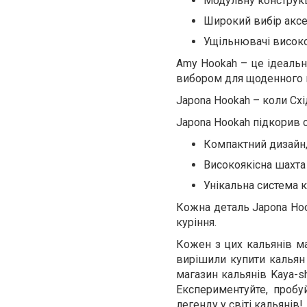
Модульну конструкц
Широкий вибір аксес
Ущільнювачі високої
Amy Hookah – це ідеальн
вибором для щоденного 
Japona Hookah – коли Схі
Japona Hookah підкорив с
Компактний дизайн,
Високоякісна шахта 
Унікальна система к
Кожна деталь Japona Hoo
куріння.
Кожен з цих кальянів ма
вирішили купити кальян 
магазин кальянів Kaya-s
Експериментуйте, пробу
легенду у світі кальянів!