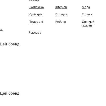
Економіка
Інтер'єр
Мода
Кулінарія
Послуги
Родина
Подорожі
Робота
Дитячий
розділ
ю.
Реклама
 Цей бренд
. Цей бренд