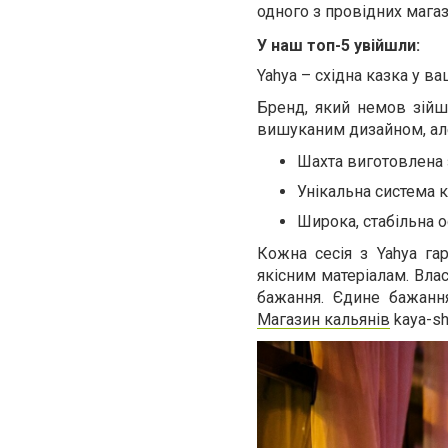
одного з провідних мага
У наш топ-5 увійшли:
Yahya – східна казка у в
Бренд, який немов зійшо
вишуканим дизайном, але
Шахта виготовлена з
Унікальна система 
Широка, стабільна о
Кожна сесія з Yahya га
якісним матеріалам. Вла
бажання. Єдине бажання
Магазин кальянів
kaya-sh