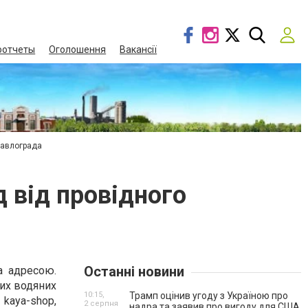
оотчеты
Оголошення
Вакансії
Павлограда
д від провідного
Останні новини
а адресою.
ших водяних
10:15,
Трамп оцінив угоду з Україною про
 kaya-shop,
2 серпня
надра та заявив про вигоду для США