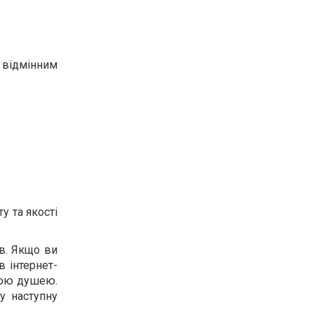
о відмінним
 та якості
в. Якщо ви
в інтернет-
шою душею.
у наступну