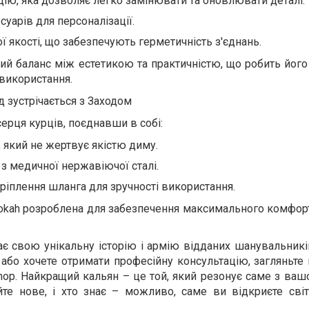
ію, яка дозволяє легко замінювати та оновлювати деталі.
уарів для персоналізації.
 якості, що забезпечують герметичність з'єднань.
ий баланс між естетикою та практичністю, що робить йог
використання.
д зустрічається з Заходом
ерця курців, поєднавши в собі:
 який не жертвує якістю диму.
з медичної нержавіючої сталі.
ріплення шланга для зручності використання.
kah розроблена для забезпечення максимального комфорту
є свою унікальну історію і армію відданих шанувальникі
або хочете отримати професійну консультацію, загляньте 
hop. Найкращий кальян – це той, який резонує саме з ва
йте нове, і хто знає – можливо, саме ви відкриєте світ