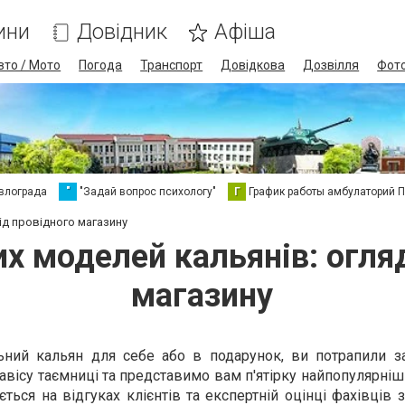
ини
Довідник
Афіша
вто / Мото
Погода
Транспорт
Довідкова
Дозвілля
Фот
влограда
"
"Задай вопрос психологу"
Г
График работы амбулаторий 
ід провідного магазину
х моделей кальянів: огля
магазину
ьний кальян для себе або в подарунок, ви потрапили з
авісу таємниці та представимо вам п'ятірку найпопулярні
ься на відгуках клієнтів та експертній оцінці фахівців з