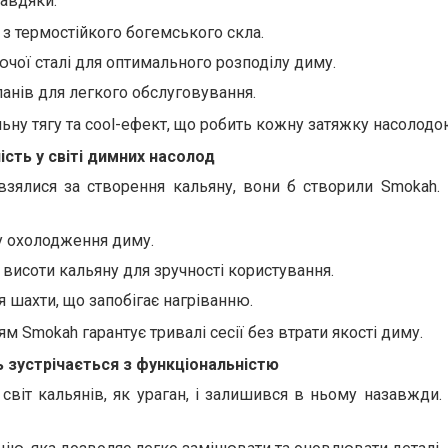
авдяки:
 з термостійкого богемського скла.
чої сталі для оптимального розподілу диму.
панів для легкого обслуговування.
ьну тягу та cool-ефект, що робить кожну затяжку насолодо
сть у світі димних насолод
зялися за створення кальяну, вони б створили Smokah.
у охолодження диму.
висоти кальяну для зручності користування.
 шахти, що запобігає нагріванню.
 Smokah гарантує тривалі сесії без втрати якості диму.
ь зустрічається з функціональністю
світ кальянів, як ураган, і залишився в ньому назавжди