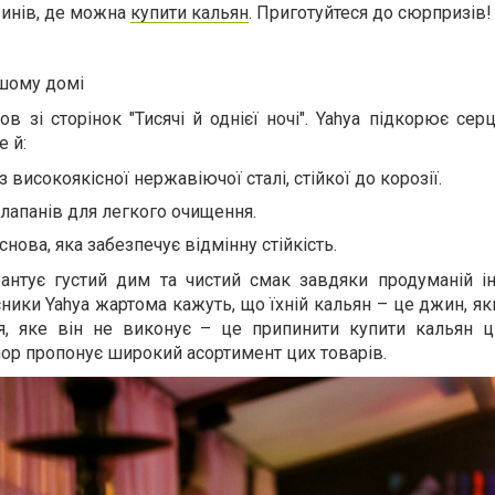
зинів, де можна
купити кальян
. Приготуйтеся до сюрпризів!
ашому домі
в зі сторінок "Тисячі й однієї ночі". Yahya підкорює се
 й:
 високоякісної нержавіючої сталі, стійкої до корозії.
клапанів для легкого очищення.
снова, яка забезпечує відмінну стійкість.
рантує густий дим та чистий смак завдяки продуманій ін
сники Yahya жартома кажуть, що їхній кальян – це джин, я
, яке він не виконує – це припинити купити кальян ці
op пропонує широкий асортимент цих товарів.