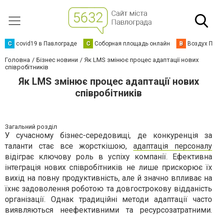
C
covid19 в Павлограде
С
Соборная площадь онлайн
В
Воздух Па
Головна
Бізнес новини
Як LMS змінює процес адаптації нових
співробітників
Як LMS змінює процес адаптації нових
співробітників
Загальний розділ
У сучасному бізнес-середовищі, де конкуренція за
таланти стає все жорсткішою,
адаптація персоналу
відіграє ключову роль в успіху компанії. Ефективна
інтеграція нових співробітників не лише прискорює їх
вихід на повну продуктивність, але й значно впливає на
їхнє задоволення роботою та довгострокову відданість
організації. Однак традиційні методи адаптації часто
виявляються неефективними та ресурсозатратними.