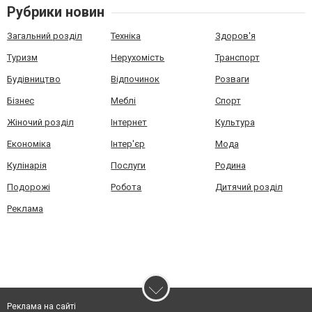
Рубрики новин
Загальний розділ
Техніка
Здоров'я
Туризм
Нерухомість
Транспорт
Будівництво
Відпочинок
Розваги
Бізнес
Меблі
Спорт
Жіночий розділ
Інтернет
Культура
Економіка
Інтер'єр
Мода
Кулінарія
Послуги
Родина
Подорожі
Робота
Дитячий розділ
Реклама
Реклама на сайті