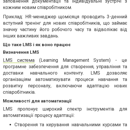
заповнення документації та індивідуальні зустрічі з
кожним новим співробітником.
Приклад: HR-менеджер щомісяця проводить 3-денний
вступний тренінг для нових співробітників, що займає
значну частину його робочого часу та відволікає від
інших важливих завдань.
Що таке LMS і як воно працює
Визначення LMS
LMS система
(Learning Management System) - це
програмне забезпечення для створення, управління та
доставки навчального контенту. LMS дозволяє
організаціям автоматизувати процеси навчання та
розвитку персоналу, включаючи адаптацію нових
співробітників.
Можливості для автоматизації
LMS пропонує широкий спектр інструментів для
автоматизації процесу адаптації:
Створення та керування навчальними курсами та