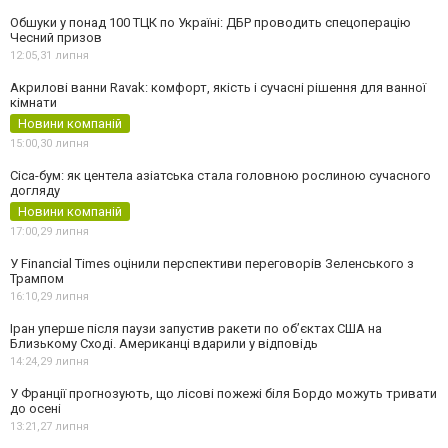
Обшуки у понад 100 ТЦК по Україні: ДБР проводить спецоперацію
Чесний призов
12:05,
31 липня
Акрилові ванни Ravak: комфорт, якість і сучасні рішення для ванної
кімнати
Новини компаній
15:00,
30 липня
Cica-бум: як центела азіатська стала головною рослиною сучасного
догляду
Новини компаній
17:00,
29 липня
У Financial Times оцінили перспективи переговорів Зеленського з
Трампом
16:10,
29 липня
Іран уперше після паузи запустив ракети по обʼєктах США на
Близькому Сході. Американці вдарили у відповідь
14:24,
29 липня
У Франції прогнозують, що лісові пожежі біля Бордо можуть тривати
до осені
13:21,
27 липня