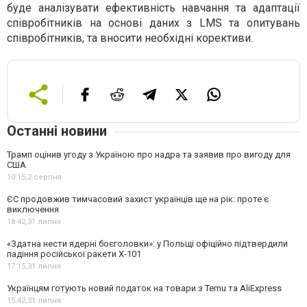
буде аналізувати ефективність навчання та адаптації
співробітників на основі даних з LMS та опитувань
співробітників, та вносити необхідні корективи.
Останні новини
Трамп оцінив угоду з Україною про надра та заявив про вигоду для
США
10:15,
2 серпня
ЄС продовжив тимчасовий захист українців ще на рік: проте є
виключення
18:42,
31 липня
«Здатна нести ядерні боєголовки»: у Польщі офіційно підтвердили
падіння російської ракети Х-101
17:15,
31 липня
Українцям готують новий податок на товари з Temu та AliExpress
15:42,
31 липня