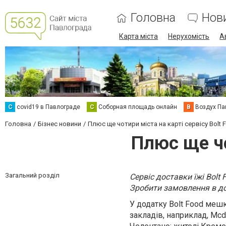
Головна
Нов
Карта міста
Нерухомість
А
C
covid19 в Павлограде
С
Соборная площадь онлайн
В
Воздух Па
Головна
Бізнес новини
Плюс ще чотири міста на карті сервісу Bolt 
Плюс ще чо
Загальний розділ
Сервіс доставки їжі Bolt
Зробити замовлення в до
У додатку Bolt Food меш
закладів, наприклад,
Mcdo