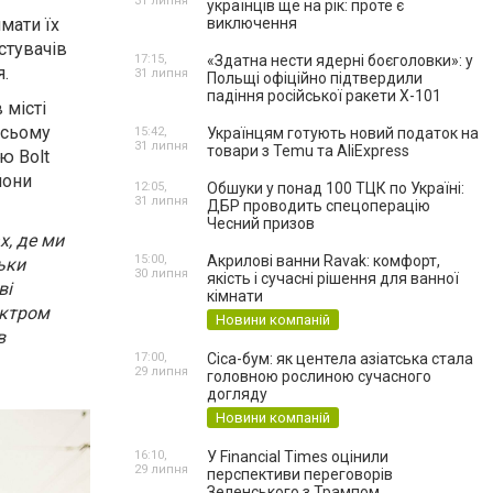
31 липня
українців ще на рік: проте є
имати їх
виключення
истувачів
17:15,
«Здатна нести ядерні боєголовки»: у
.
31 липня
Польщі офіційно підтвердили
падіння російської ракети Х-101
 місті
 всьому
15:42,
Українцям готують новий податок на
31 липня
товари з Temu та AliExpress
ю Bolt
йони
12:05,
Обшуки у понад 100 ТЦК по Україні:
31 липня
ДБР проводить спецоперацію
Чесний призов
х, де ми
15:00,
Акрилові ванни Ravak: комфорт,
ьки
30 липня
якість і сучасні рішення для ванної
ві
кімнати
ектром
Новини компаній
в
17:00,
Cica-бум: як центела азіатська стала
29 липня
головною рослиною сучасного
догляду
Новини компаній
16:10,
У Financial Times оцінили
29 липня
перспективи переговорів
Зеленського з Трампом