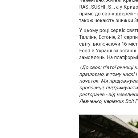
Челентано
; жителі Крем
RAS_SUSHI_S_
; а у Крив
прямо до своїх дверей - і
також чекають знижки 3
У цьому році сервіс свя
Таллінн, Естонія, 21 серп
світу, включаючи 16 міс
Food в Україні за останн
замовлень. На платформі 
«До своєї п'ятої річниці 
працюємо, в тому числі і
початок. Ми продовжуємо
пропозиції, підтримуват
ресторанів - від невелик
Левченко, керівник Bolt 