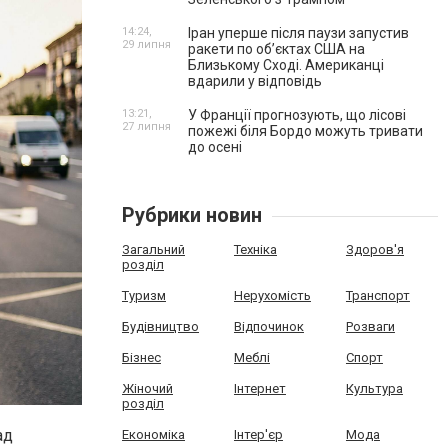
14:24,
Іран уперше після паузи запустив
29 липня
ракети по обʼєктах США на
Близькому Сході. Американці
вдарили у відповідь
13:21,
У Франції прогнозують, що лісові
27 липня
пожежі біля Бордо можуть тривати
до осені
Рубрики новин
Загальний
Техніка
Здоров'я
розділ
Туризм
Нерухомість
Транспорт
Будівництво
Відпочинок
Розваги
Бізнес
Меблі
Спорт
Жіночий
Інтернет
Культура
розділ
ад
Економіка
Інтер'єр
Мода