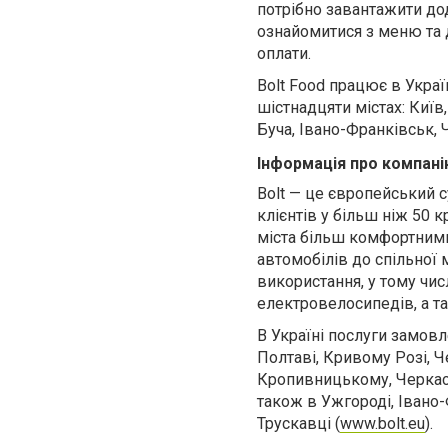
потрібно завантажити дод
ознайомитися з меню та д
оплати.
Bolt Food працює в Украї
шістнадцяти містах: Київ,
Буча, Івано-Франківськ,
Інформація про компані
Bolt — це європейський 
клієнтів у
більш ніж
50 к
міста більш комфортними
автомобілів до спільної
використання, у тому чис
електровелосипедів, а та
В Україні послуги замовле
Полтаві, Кривому Розі, Ч
Кропивницькому, Черкасах
також в Ужгороді, Івано-
Трускавці (
www.bolt.eu
).