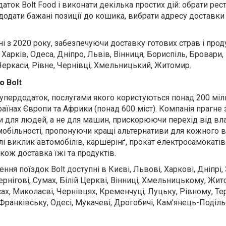
аток Bolt Food і виконати декілька простих дій: обрати рес
одати бажані позиції до кошика, вибрати адресу доставки 
ні з 2020 року, забезпечуючи доставку готових страв і прод
 Харків, Одеса, Дніпро, Львів, Вінниця, Бориспіль, Бровари, 
 Черкаси, Рівне, Чернівці, Хмельницький, Житомир.
ю Bolt
супердодаток, послугами якого користуються понад 200 міл
раїнах Європи та Африки (понад 600 міст). Компанія прагне
 для людей, а не для машин, прискорюючи перехід від вл
 мобільності, пропонуючи кращі альтернативи для кожного 
лі виклик автомобілів, каршерінґ, прокат електросамокатів 
кож доставка їжі та продуктів.
ння поїздок Bolt доступні в Києві, Львові, Харкові, Дніпрі,
ернігові, Сумах, Білій Церкві, Вінниці, Хмельницькому, Жит
, Миколаєві, Чернівцях, Кременчуці, Луцьку, Рівному, Тер
Франківську, Одесі, Мукачеві, Дрогобичі, Кам’янець-Поділ