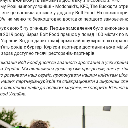
енчуга вже можуть замовити доставку з
Mcdonald's, KFC,
ому Розі найпопулярніші -
Mcdonald's, KFC, The Budka
; та отр
 все це в кілька дотиків у додатку Bolt Food. На нових кор
0% на меню та безкоштовна доставка першого замовлення
ткує свою 5-ту річницю. Перше замовлення
було виконано в
ня 2019 року. Зараз Bolt Food працює у понад 100 містах по
т України. Згідно даних платформи найпопулярнішою страво
і п'ять років є бургер. Кур'єри-партнери доставили вже міль
зараз доступно тисячі ресторанів-партнерів.
компанія Bolt Food досягла значного зростання в усіх країна
 в Україні. Ми пишаємося досягнутим прогресом, але це тіл
 розвивати наш сервіс, пропонувати нашим клієнтам ціка
и наших партнерів-кур'єрів та співпрацювати з широким сп
их локальних кафе до великих мереж», — говорить В’ячесла
Food Україна.