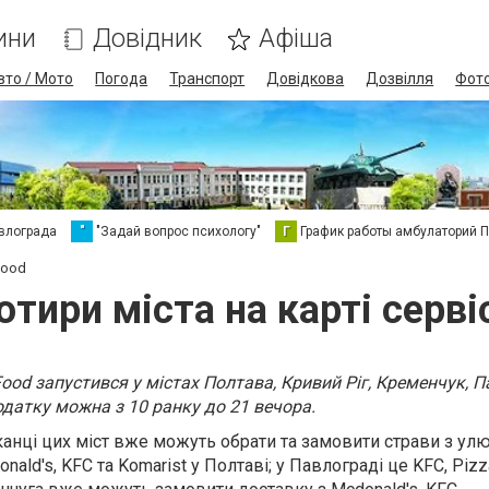
ини
Довідник
Афіша
вто / Мото
Погода
Транспорт
Довідкова
Дозвілля
Фот
влограда
"
"Задай вопрос психологу"
Г
График работы амбулаторий 
Food
тири міста на карті сервіс
 Food запустився у містах Полтава, Кривий Ріг, Кременчук, 
датку можна з 10 ранку до 21 вечора.
канці цих міст вже можуть обрати та замовити страви з ул
nald's, KFC та Komarist
у Полтаві; у Павлограді це
KFC, Pizz