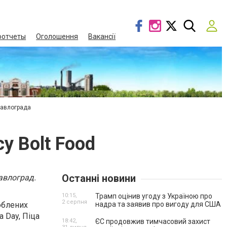
оотчеты
Оголошення
Вакансії
Павлограда
у Bolt Food
Останні новини
Павлоград.
10:15,
Трамп оцінив угоду з Україною про
2 серпня
юблених
надра та заявив про вигоду для США
a Day, Піца
18:42,
ЄС продовжив тимчасовий захист