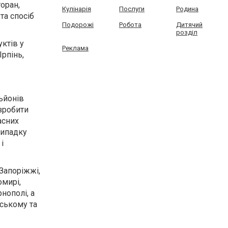
торан,
Кулінарія
Послуги
Родина
та спосіб
Подорожі
Робота
Дитячий
розділ
уктів у
Реклама
Ірпінь,
ьйонів
 зробити
асних
випадку
і
 Запоріжжі,
омирі,
нополі, а
ьському та