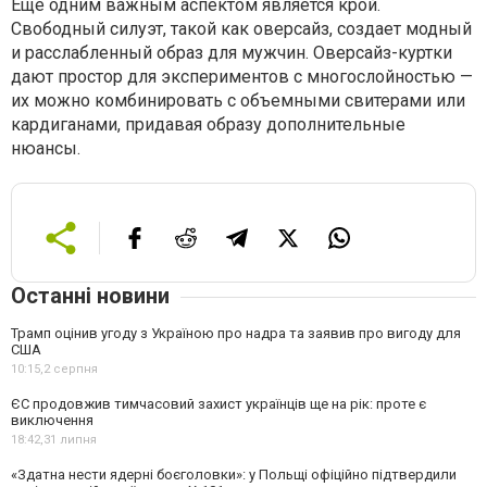
Еще одним важным аспектом является крой.
Свободный силуэт, такой как оверсайз, создает модный
и расслабленный образ для мужчин. Оверсайз-куртки
дают простор для экспериментов с многослойностью —
их можно комбинировать с объемными свитерами или
кардиганами, придавая образу дополнительные
нюансы.
Останні новини
Трамп оцінив угоду з Україною про надра та заявив про вигоду для
США
10:15,
2 серпня
ЄС продовжив тимчасовий захист українців ще на рік: проте є
виключення
18:42,
31 липня
«Здатна нести ядерні боєголовки»: у Польщі офіційно підтвердили