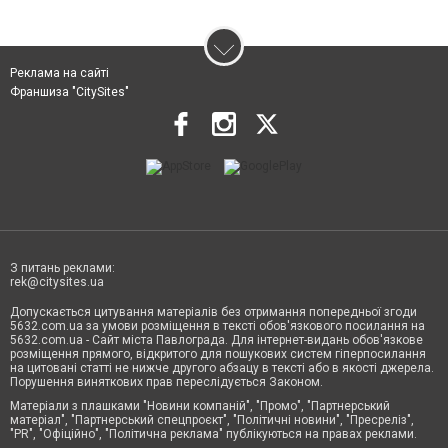
Реклама на сайті
Франшиза "CitySites"
З питань реклами:
rek@citysites.ua
Допускається цитування матеріалів без отримання попередньої згоди
5632.com.ua за умови розміщення в тексті обов'язкового посилання на
5632.com.ua - Сайт міста Павлограда. Для інтернет-видань обов'язкове
розміщення прямого, відкритого для пошукових систем гіперпосилання
на цитовані статті не нижче другого абзацу в тексті або в якості джерела.
Порушення виняткових прав переслідується Законом.
Матеріали з плашками "Новини компаній", "Промо", "Партнерський
матеріал", "Партнерський спецпроєкт", "Політичні новини", "Пресреліз",
"PR", "Офіційно", "Політична реклама" публікуються на правах реклами.