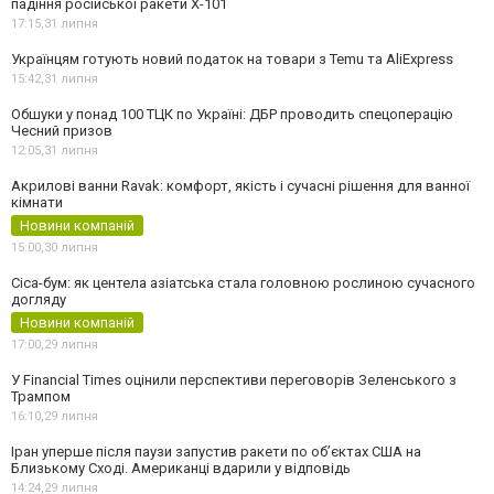
падіння російської ракети Х-101
17:15,
31 липня
Українцям готують новий податок на товари з Temu та AliExpress
15:42,
31 липня
Обшуки у понад 100 ТЦК по Україні: ДБР проводить спецоперацію
Чесний призов
12:05,
31 липня
Акрилові ванни Ravak: комфорт, якість і сучасні рішення для ванної
кімнати
Новини компаній
15:00,
30 липня
Cica-бум: як центела азіатська стала головною рослиною сучасного
догляду
Новини компаній
17:00,
29 липня
У Financial Times оцінили перспективи переговорів Зеленського з
Трампом
16:10,
29 липня
Іран уперше після паузи запустив ракети по обʼєктах США на
Близькому Сході. Американці вдарили у відповідь
14:24,
29 липня