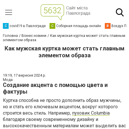
C
covid19 в Павлограде
С
Соборная площадь онлайн
В
Воздух Па
Головна
Бізнес новини
Как мужская куртка может стать главным
элементом образа
Как мужская куртка может стать главным
элементом образа
19:19,
17 вересня 2024 р.
Мода
Создание акцента с помощью цвета и
фактуры
Куртка способна не просто дополнить образ мужчины,
но и стать его ключевым акцентом, вокруг которого
строится весь стиль. Например,
пуховик Columbia
благодаря своему современному дизайну и
высококачественным материалам может выделить вас