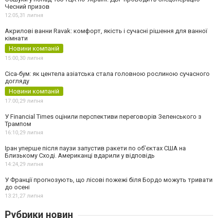
Чесний призов
12:05,
31 липня
Акрилові ванни Ravak: комфорт, якість і сучасні рішення для ванної
кімнати
Новини компаній
15:00,
30 липня
Cica-бум: як центела азіатська стала головною рослиною сучасного
догляду
Новини компаній
17:00,
29 липня
У Financial Times оцінили перспективи переговорів Зеленського з
Трампом
16:10,
29 липня
Іран уперше після паузи запустив ракети по обʼєктах США на
Близькому Сході. Американці вдарили у відповідь
14:24,
29 липня
У Франції прогнозують, що лісові пожежі біля Бордо можуть тривати
до осені
13:21,
27 липня
Рубрики новин