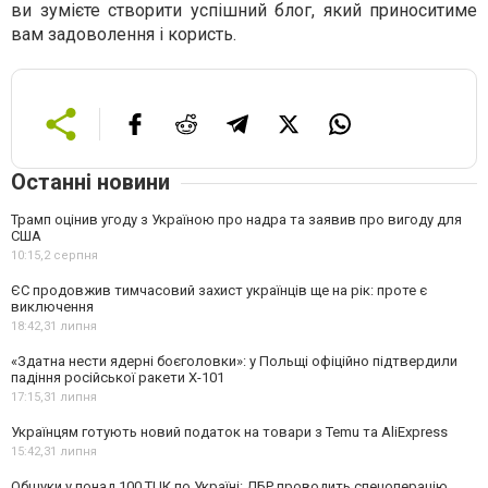
ви зумієте створити успішний блог, який приноситиме
вам задоволення і користь.
Останні новини
Трамп оцінив угоду з Україною про надра та заявив про вигоду для
США
10:15,
2 серпня
ЄС продовжив тимчасовий захист українців ще на рік: проте є
виключення
18:42,
31 липня
«Здатна нести ядерні боєголовки»: у Польщі офіційно підтвердили
падіння російської ракети Х-101
17:15,
31 липня
Українцям готують новий податок на товари з Temu та AliExpress
15:42,
31 липня
Обшуки у понад 100 ТЦК по Україні: ДБР проводить спецоперацію