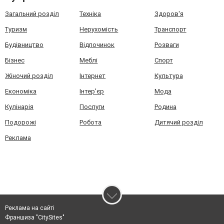
Загальний розділ
Техніка
Здоров'я
Туризм
Нерухомість
Транспорт
Будівництво
Відпочинок
Розваги
Бізнес
Меблі
Спорт
Жіночий розділ
Інтернет
Культура
Економіка
Інтер'єр
Мода
Кулінарія
Послуги
Родина
Подорожі
Робота
Дитячий розділ
Реклама
Реклама на сайті
Франшиза "CitySites"