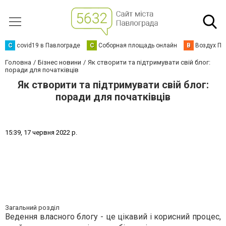
C
covid19 в Павлограде
С
Соборная площадь онлайн
В
Воздух Па
Головна
Бізнес новини
Як створити та підтримувати свій блог:
поради для початківців
Як створити та підтримувати свій блог:
поради для початківців
1
5
:
3
9
,
1
7
ч
е
р
в
н
я
2
0
2
2
р
.
Загальний розділ
Ведення власного блогу - це цікавий і корисний процес,