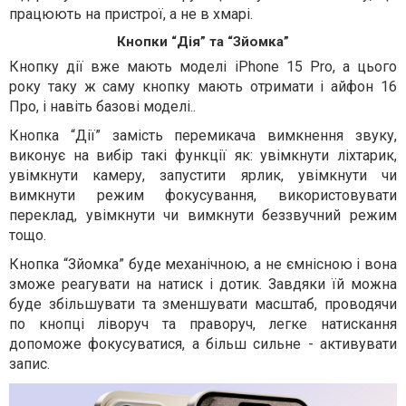
працюють на пристрої, а не в хмарі.
Кнопки “Дія” та “Зйомка”
Кнопку дії вже мають моделі iPhone 15 Pro, а цього
року таку ж саму кнопку мають отримати і айфон 16
Про, і навіть базові моделі..
Кнопка “Дії” замість перемикача вимкнення звуку,
виконує на вибір такі функції як: увімкнути ліхтарик,
увімкнути камеру, запустити ярлик, увімкнути чи
вимкнути режим фокусування, використовувати
переклад, увімкнути чи вимкнути беззвучний режим
тощо.
Кнопка “Зйомка” буде механічною, а не ємнісною і вона
зможе реагувати на натиск і дотик. Завдяки їй можна
буде збільшувати та зменшувати масштаб, проводячи
по кнопці ліворуч та праворуч, легке натискання
допоможе фокусуватися, а більш сильне - активувати
запис.