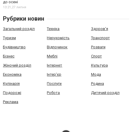
до осені
13:21,
27 липня
Рубрики новин
Загальний розділ
Техніка
Здоров'я
Туризм
Нерухомість
Транспорт
Будівництво
Відпочинок
Розваги
Бізнес
Меблі
Спорт
Жіночий розділ
Інтернет
Культура
Економіка
Інтер'єр
Мода
Кулінарія
Послуги
Родина
Подорожі
Робота
Дитячий розділ
Реклама