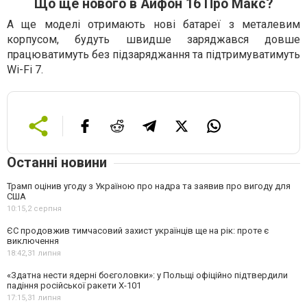
Що ще нового в Айфон 16 Про Макс?
А ще моделі отримають нові батареї з металевим
корпусом, будуть швидше заряджався довше
працюватимуть без підзаряджання та підтримуватимуть
Wi-Fi 7.
Останні новини
Трамп оцінив угоду з Україною про надра та заявив про вигоду для
США
10:15,
2 серпня
ЄС продовжив тимчасовий захист українців ще на рік: проте є
виключення
18:42,
31 липня
«Здатна нести ядерні боєголовки»: у Польщі офіційно підтвердили
падіння російської ракети Х-101
17:15,
31 липня