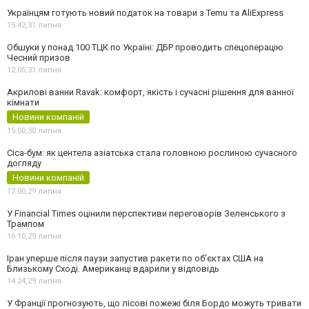
Українцям готують новий податок на товари з Temu та AliExpress
15:42,
31 липня
Обшуки у понад 100 ТЦК по Україні: ДБР проводить спецоперацію
Чесний призов
12:05,
31 липня
Акрилові ванни Ravak: комфорт, якість і сучасні рішення для ванної
кімнати
Новини компаній
15:00,
30 липня
Cica-бум: як центела азіатська стала головною рослиною сучасного
догляду
Новини компаній
17:00,
29 липня
У Financial Times оцінили перспективи переговорів Зеленського з
Трампом
16:10,
29 липня
Іран уперше після паузи запустив ракети по обʼєктах США на
Близькому Сході. Американці вдарили у відповідь
14:24,
29 липня
У Франції прогнозують, що лісові пожежі біля Бордо можуть тривати