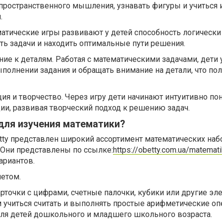
пространственного мышления, узнавать фигуры и учиться 
.
ематические игры развивают у детей способность логически
ть задачи и находить оптимальные пути решения.
ние к деталям. Работая с математическими задачами, дети 
полнении задания и обращать внимание на детали, что по
ция и творчество. Через игру дети начинают интуитивно по
ии, развивая творческий подход к решению задач.
для изучения математики?
tty представлен широкий ассортимент математических наб
 Они представлены по ссылке:
https://obetty.com.ua/matemati
ариантов.
четом.
точки с цифрами, счетные палочки, кубики или другие эл
 учиться считать и выполнять простые арифметические оп
для детей дошкольного и младшего школьного возраста.