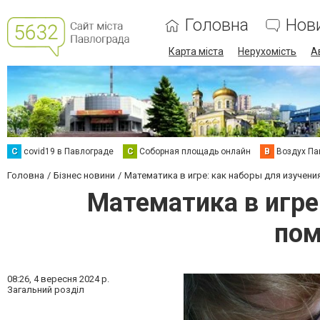
Головна
Нов
Карта міста
Нерухомість
А
C
covid19 в Павлограде
С
Соборная площадь онлайн
В
Воздух Па
Головна
Бізнес новини
Математика в игре: как наборы для изучен
Математика в игре
пом
08:26,
4 вересня 2024 р.
Загальний розділ