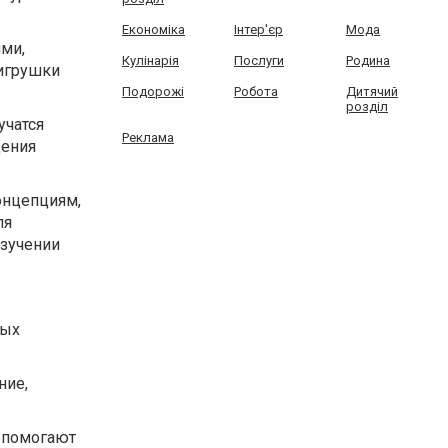
Економіка
Інтер'єр
Мода
ями,
Кулінарія
Послуги
Родина
 игрушки
Подорожі
Робота
Дитячий
розділ
учатся
Реклама
дения
концепциям,
ля
изучении
ных
ние,
 помогают