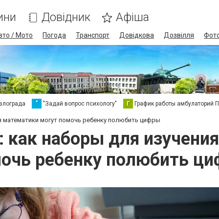
ини
Довідник
Афіша
вто / Мото
Погода
Транспорт
Довідкова
Дозвілля
Фот
влограда
"
"Задай вопрос психологу"
Г
График работы амбулаторий 
ия математики могут помочь ребенку полюбить цифры
: как наборы для изучени
очь ребенку полюбить ц