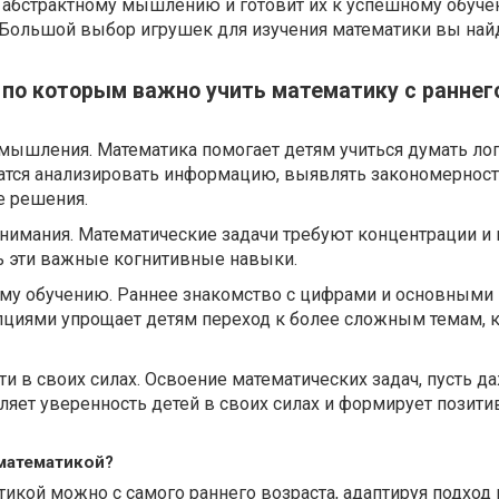
к абстрактному мышлению и готовит их к успешному обуче
 Большой выбор игрушек для изучения математики вы най
по которым важно учить математику с раннег
 мышления. Математика помогает детям учиться думать ло
чатся анализировать информацию, выявлять закономерност
е решения.
внимания. Математические задачи требуют концентрации и 
ь эти важные когнитивные навыки.
ому обучению. Раннее знакомство с цифрами и основными
циями упрощает детям переход к более сложным темам, 
ти в своих силах. Освоение математических задач, пусть д
ляет уверенность детей в своих силах и формирует позити
 математикой?
тикой можно с самого раннего возраста, адаптируя подход