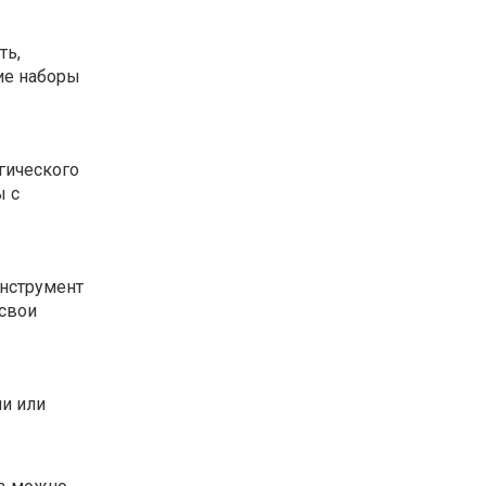
ть,
ие наборы
гического
ы с
инструмент
 свои
ми или