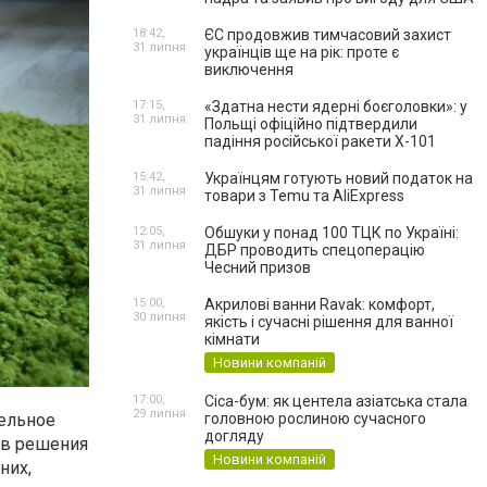
18:42,
ЄС продовжив тимчасовий захист
31 липня
українців ще на рік: проте є
виключення
17:15,
«Здатна нести ядерні боєголовки»: у
31 липня
Польщі офіційно підтвердили
падіння російської ракети Х-101
15:42,
Українцям готують новий податок на
31 липня
товари з Temu та AliExpress
12:05,
Обшуки у понад 100 ТЦК по Україні:
31 липня
ДБР проводить спецоперацію
Чесний призов
15:00,
Акрилові ванни Ravak: комфорт,
30 липня
якість і сучасні рішення для ванної
кімнати
Новини компаній
17:00,
Cica-бум: як центела азіатська стала
29 липня
тельное
головною рослиною сучасного
догляду
ов решения
Новини компаній
них,