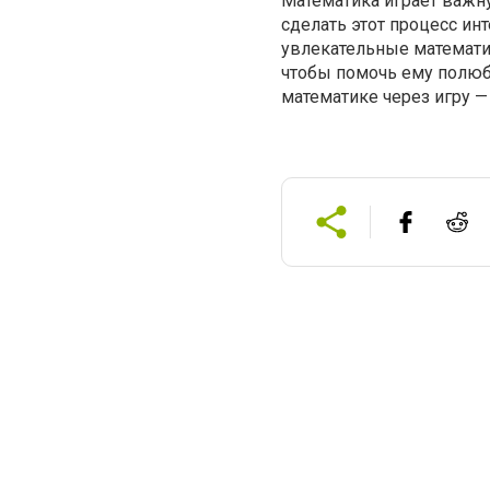
Математика играет важн
сделать этот процесс и
увлекательные математич
чтобы помочь ему полюб
математике через игру —