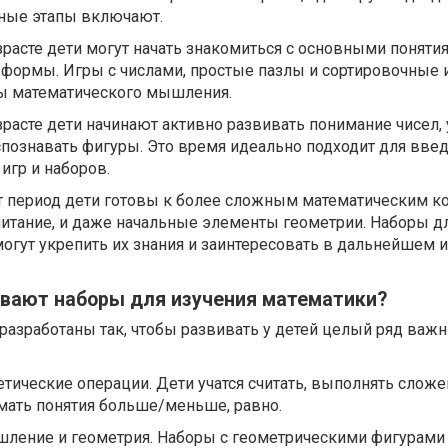
вные этапы включают.
возрасте дети могут начать знакомиться с основными поняти
и формы. Игры с числами, простые пазлы и сортировочные
ы математического мышления.
возрасте дети начинают активно развивать понимание чисел, 
аспознавать фигуры. Это время идеально подходит для вве
игр и наборов.
этот период дети готовы к более сложным математическим 
читание, и даже начальные элементы геометрии. Наборы д
огут укрепить их знания и заинтересовать в дальнейшем 
ивают наборы для изучения математики?
разработаны так, чтобы развивать у детей целый ряд важ
етические операции. Дети учатся считать, выполнять сложе
мать понятия больше/меньше, равно.
шление и геометрия. Наборы с геометрическими фигурами