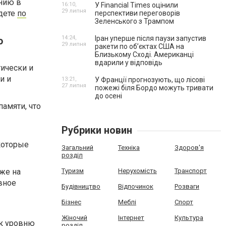
нию в
16:10,
У Financial Times оцінили
29 липня
дете
по
перспективи переговорів
Зеленського з Трампом
14:24,
Іран уперше після паузи запустив
о
29 липня
ракети по обʼєктах США на
Близькому Сході. Американці
вдарили у відповідь
гически и
и и
13:21,
У Франції прогнозують, що лісові
27 липня
пожежі біля Бордо можуть тривати
до осені
памяти, что
Рубрики новин
которые
Загальний
Техніка
Здоров'я
розділ
аже на
Туризм
Нерухомість
Транспорт
вное
Будівництво
Відпочинок
Розваги
Бізнес
Меблі
Спорт
Жіночий
Інтернет
Культура
 к уровню
розділ