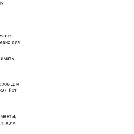
их
учатся
лезно для
нимать
оров для
ka/
. Вот
ементы,
ерации.