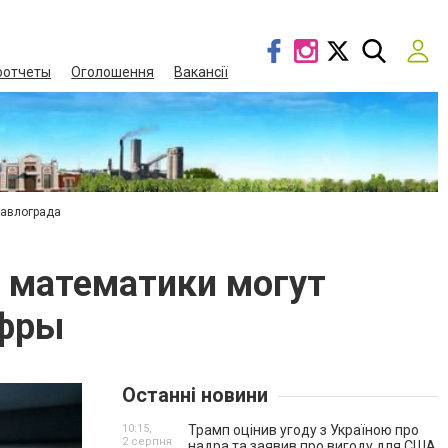
оотчеты
Оголошення
Вакансії
Павлограда
я математики могут
ифры
Останні новини
10:15,
Трамп оцінив угоду з Україною про
2 серпня
надра та заявив про вигоду для США