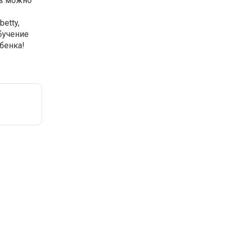
ов можно
etty,
бучение
бенка!