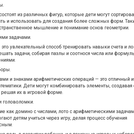
ы.
остоят из различных фигур, которые дети могут сортирова
ть и использовать для создания более сложных форм. Так
странственное мышление и понимание основ геометрии.
ими задачами.
это увлекательный способ тренировать навыки счета и ло
шать задачи, собирая пазлы и соотнося числа или формул
ниями.
боры.
ами и знаками арифметических операций — это отличный 
атематики. Дети могут комбинировать элементы, создавая
 решая их в игровой форме.
и головоломки.
ие как домино с числами, лото с арифметическими задача
огают детям учиться через игру, делая процесс обучения
сным.