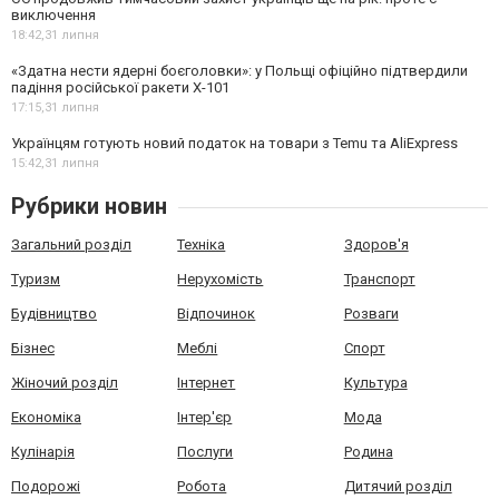
виключення
18:42,
31 липня
«Здатна нести ядерні боєголовки»: у Польщі офіційно підтвердили
падіння російської ракети Х-101
17:15,
31 липня
Українцям готують новий податок на товари з Temu та AliExpress
15:42,
31 липня
Рубрики новин
Загальний розділ
Техніка
Здоров'я
Туризм
Нерухомість
Транспорт
Будівництво
Відпочинок
Розваги
Бізнес
Меблі
Спорт
Жіночий розділ
Інтернет
Культура
Економіка
Інтер'єр
Мода
Кулінарія
Послуги
Родина
Подорожі
Робота
Дитячий розділ