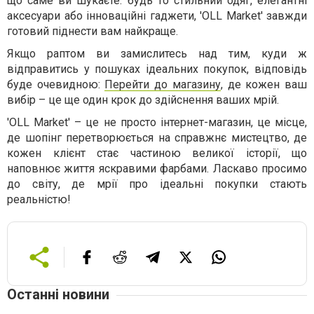
що саме ви шукаєте: будь то стильний одяг, елегантні
аксесуари або інноваційні гаджети, 'OLL Market' завжди
готовий піднести вам найкраще.
Якщо раптом ви замислитесь над тим, куди ж
відправитись у пошуках ідеальних покупок, відповідь
буде очевидною:
Перейти до магазину
, де кожен ваш
вибір – це ще один крок до здійснення ваших мрій.
'OLL Market' – це не просто інтернет-магазин, це місце,
де шопінг перетворюється на справжнє мистецтво, де
кожен клієнт стає частиною великої історії, що
наповнює життя яскравими фарбами. Ласкаво просимо
до світу, де мрії про ідеальні покупки стають
реальністю!
Останні новини