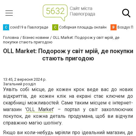
C
covid19 в Павлограде
С
Соборная площадь онлайн
В
Воздух Па
Головна
Бізнес новини
OLL Market: Подорож у світ мрій, де
покупки стають пригодою
OLL Market: Подорож у світ мрій, де покупки
стають пригодою
13:45,
2 вересня 2024 р.
Загальний розділ
Уявіть собі місце, де кожен крок веде вас до нових
відкриттів, де кожен клік на екрані стає ключем до
скарбниці можливостей. Саме таким місцем є інтернет-
магазин '
OLL Market
' – портал у світ захоплюючих
покупок, де кожна деталь продумана, щоб ви відчули
справжню магію шопінгу.
Якщо ви коли-небудь мріяли про ідеальний магазин, де