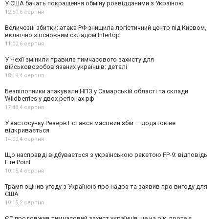
У США бачать покращення обміну розвідданими з Україною
12:50,
6 серпня
Величезні збитки: атака РФ знищила логістичний центр під Києвом,
включно з основним складом Intertop
11:00,
6 серпня
У Чехії змінили правила тимчасового захисту для
військовозобов'язаних українців: деталі
18:19,
4 серпня
Безпілотники атакували НПЗ у Самарській області та склади
Wildberries у двох регіонах рф
17:48,
4 серпня
У застосунку Резерв+ стався масовий збій — додаток не
відкривається
14:00,
4 серпня
Що насправді відбувається з українською ракетою FP-9: відповідь
Fire Point
10:15,
4 серпня
Трамп оцінив угоду з Україною про надра та заявив про вигоду для
США
10:15,
2 серпня
ЄС продовжив тимчасовий захист українців ще на рік: проте є