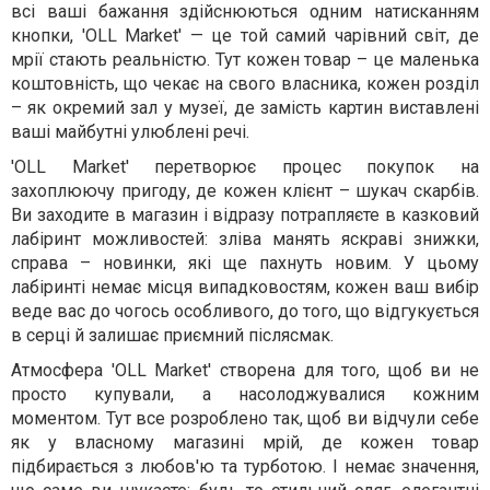
всі ваші бажання здійснюються одним натисканням
кнопки, 'OLL Market' — це той самий чарівний світ, де
мрії стають реальністю. Тут кожен товар – це маленька
коштовність, що чекає на свого власника, кожен розділ
– як окремий зал у музеї, де замість картин виставлені
ваші майбутні улюблені речі.
'OLL Market' перетворює процес покупок на
захоплюючу пригоду, де кожен клієнт – шукач скарбів.
Ви заходите в магазин і відразу потрапляєте в казковий
лабіринт можливостей: зліва манять яскраві знижки,
справа – новинки, які ще пахнуть новим. У цьому
лабіринті немає місця випадковостям, кожен ваш вибір
веде вас до чогось особливого, до того, що відгукується
в серці й залишає приємний післясмак.
Атмосфера 'OLL Market' створена для того, щоб ви не
просто купували, а насолоджувалися кожним
моментом. Тут все розроблено так, щоб ви відчули себе
як у власному магазині мрій, де кожен товар
підбирається з любов'ю та турботою. І немає значення,