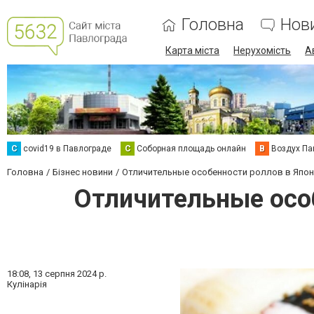
Головна
Нов
Карта міста
Нерухомість
А
C
covid19 в Павлограде
С
Соборная площадь онлайн
В
Воздух Па
Головна
Бізнес новини
Отличительные особенности роллов в Япони
Отличительные особ
18:08,
13 серпня 2024 р.
Кулінарія