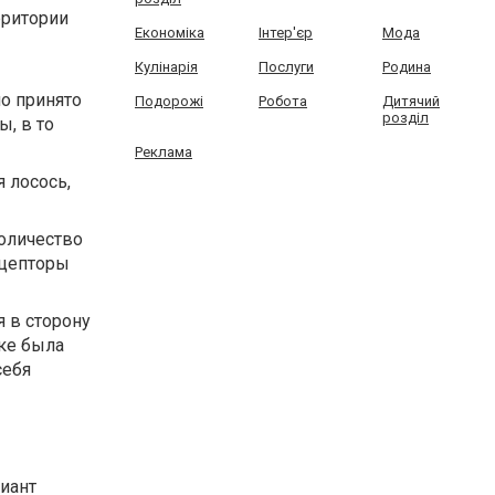
рритории
Економіка
Інтер'єр
Мода
Кулінарія
Послуги
Родина
но принято
Подорожі
Робота
Дитячий
розділ
, в то
Реклама
 лосось,
количество
ецепторы
 в сторону
дке была
себя
иант