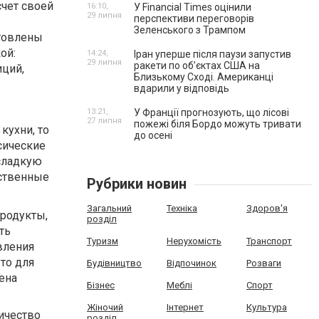
счет своей
16:10,
У Financial Times оцінили
29 липня
перспективи переговорів
Зеленського з Трампом
отовлены
ой:
14:24,
Іран уперше після паузи запустив
29 липня
ракети по обʼєктах США на
иций,
Близькому Сході. Американці
вдарили у відповідь
13:21,
У Франції прогнозують, що лісові
27 липня
пожежі біля Бордо можуть тривати
кухни, то
до осені
сические
 сладкую
бственные
Рубрики новин
Загальний
Техніка
Здоров'я
продукты,
розділ
ть
Туризм
Нерухомість
Транспорт
овления
то для
Будівництво
Відпочинок
Розваги
ена
Бізнес
Меблі
Спорт
Жіночий
Інтернет
Культура
ичество
розділ