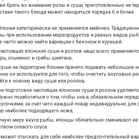
же брать во внимание ролы и суши, приготовленные на те
составе такого блюда может находиться порядка 6 и более
 Японии категорически не применяется майонез. Традицион
лы при использовании морепродуктов и разных видов рыбы
е часто можно найти вариации с беконом и курицей;
настоящих японских суши и роллов чаще всего применяется
орь, осьминог и грибы шиитаке;
суши на территории Японии принято подавать небольшое 
енно он используется для того, чтобы очистить вкусовые р
ейти к новому виду суши или роллов;
и подготовке настоящих японских суши и роллов уделяется
ужно позаботиться о том, чтобы она в обязательном поря
усочками, за счет чего каждый повар индивидуально для 
ор наиболее подходящего ножа;
олную меру вкуса рыбы, японцы обязательно смачивают ее
твом соевого соуса.
может отыскать для себя наиболее предпочтительный вар