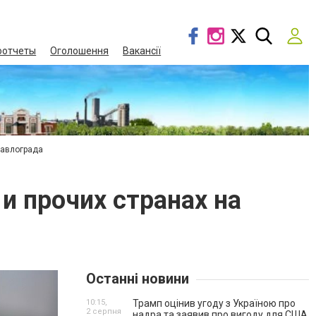
оотчеты
Оголошення
Вакансії
Павлограда
и прочих странах на
Останні новини
10:15,
Трамп оцінив угоду з Україною про
2 серпня
надра та заявив про вигоду для США