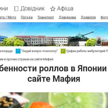
ини
Довідник
Афіша
вто / Мото
Погода
Транспорт
Довідкова
Дозвілля
Фот
влограда
"
"Задай вопрос психологу"
Г
График работы амбулаторий 
и и прочих странах на сайте Мафия
енности роллов в Японии 
сайте Мафия