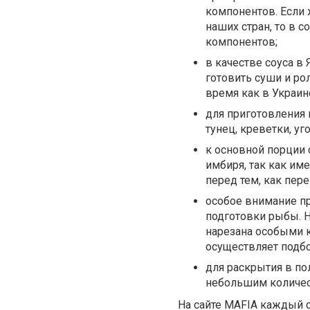
компонентов. Если 
наших стран, то в 
компонентов;
в качестве соуса в
готовить суши и ро
время как в Украин
для приготовления 
тунец, креветки, уг
к основной порции 
имбиря, так как им
перед тем, как пер
особое внимание пр
подготовки рыбы. Н
нарезана особыми к
осуществляет подб
для раскрытия в п
небольшим количес
На сайте
MAFIA
каждый с