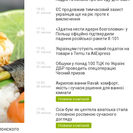
18:42,
ЄС продовжив тимчасовий захист
31 липня
українців ще на рік: проте є
виключення
17:15,
«Здатна нести ядерні боєголовки»: у
31 липня
Польщі офіційно підтвердили
падіння російської ракети Х-101
15:42,
Українцям готують новий податок на
31 липня
товари з Temu та AliExpress
12:05,
Обшуки у понад 100 ТЦК по Україні:
31 липня
ДБР проводить спецоперацію
Чесний призов
15:00,
Акрилові ванни Ravak: комфорт,
30 липня
якість і сучасні рішення для ванної
кімнати
Новини компаній
17:00,
Cica-бум: як центела азіатська стала
29 липня
головною рослиною сучасного
догляду
Новини компаній
понского