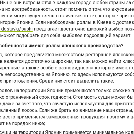
 Ныне они встречаются в каждом городе любой страны за 
на их востребованность, стоит помнить о том, что вкусовые
 суши могут существенно отличаться от тех, которые приг
итории Японии. Если необходимы роллы в Киеве с доставк
-dostavki/sushi
предлагает достаточно широкий выбор поз
может подобрать для себя наиболее подходящий вариант.
собенности имеют роллы японского производства?
, которое предлагается множеством ресторанов японской 
в является достаточно широким, так как можно найти клас
жаренные, а также особые разновидности, которые имеют
ть непосредственно на Японию, то здесь используются со
х приготовления. Среди них стоит выделить такие:
ролов на территории Японии применяются только свежие 
ко ограниченный срок годности. Стоимость суши может бы
 даже за счет того, что зачастую используется для пригот
ленный лосось. Если же брать во внимание наши страны, 
 всего применяется замороженная продукция, поэтому и ц
ет на порядок ниже;
 суши на территории Японии применяется минимальное кол