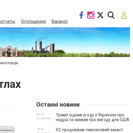
оотчеты
Оголошення
Вакансії
Павлограда
тлах
Останні новини
10:15,
Трамп оцінив угоду з Україною про
2 серпня
надра та заявив про вигоду для США
18:42,
ЄС продовжив тимчасовий захист