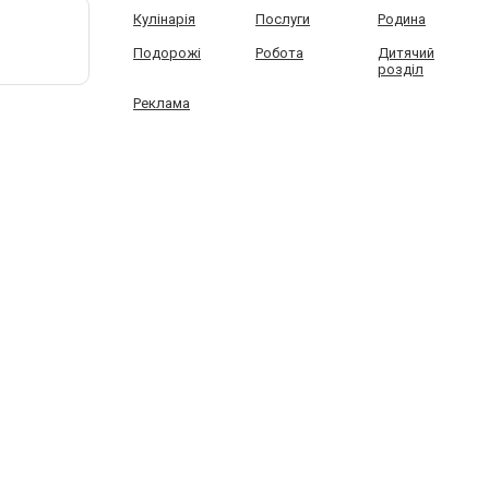
Кулінарія
Послуги
Родина
Подорожі
Робота
Дитячий
розділ
Реклама