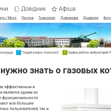
ини
Довідник
Афіша
вто / Мото
Погода
Транспорт
Довідкова
Дозвілля
Фот
влограда
"
"Задай вопрос психологу"
Г
График работы амбулаторий 
 нужно знать о газовых ко
ма эффективным и
 является одним из
 функциональности.
вают все большее
тных пользователей, так и