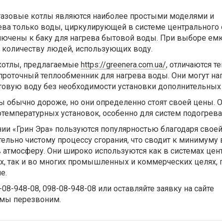
азовые котлы являются наиболее простыми моделями и
ева только воды, циркулирующей в системе центрального 
лючены к баку для нагрева бытовой воды. При выборе емк
к количеству людей, использующих воду.
отлы, предлагаемые
https://greenera.com.ua/
, отличаются те
роточный теплообменник для нагрева воды. Они могут на
товую воду без необходимости установки дополнительных 
ы обычно дороже, но они определенно стоят своей цены. 
отемпературных установок, особенно для систем подогрева
нии «Грин Эра» пользуются популярностью благодаря свое
тельно чистому процессу сгорания, что сводит к минимум
 атмосферу. Они широко используются как в системах цен
х, так и во многих промышленных и коммерческих целях, 
е.
08-948-08, 098-08-948-08 или оставляйте заявку на сайте
 и мы перезвоним.