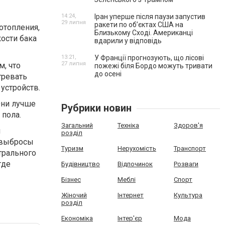
14:24,
Іран уперше після паузи запустив
29 липня
ракети по обʼєктах США на
отопления,
Близькому Сході. Американці
ости бака
вдарили у відповідь
13:21,
У Франції прогнозують, що лісові
27 липня
м, что
пожежі біля Бордо можуть тривати
до осені
гревать
устройств.
Они лучше
Рубрики новин
 пола.
Загальний
Техніка
Здоров'я
й
розділ
у выбросы
Туризм
Нерухомість
Транспорт
трального
где
Будівництво
Відпочинок
Розваги
Бізнес
Меблі
Спорт
Жіночий
Інтернет
Культура
розділ
Економіка
Інтер'єр
Мода