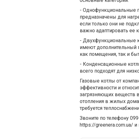
основные категории:
-
Однофункциональные
г
предназначены для нагр
если только они не подк
важно адаптировать ее 
-
Двухфункциональные
к
имеют дополнительный п
как помещения, так и бы
-
Конденсационные
котл
всего подходят для низк
Газовые котлы от компа
эффективности и относи
загрязняющих веществ в
отопления в жилых дома
требуется теплоснабжени
Звоните по телефону 099-
https://greenera.com.ua/