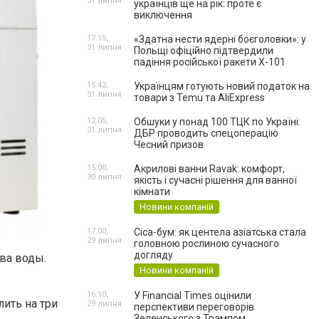
31 липня
українців ще на рік: проте є
виключення
17:15,
«Здатна нести ядерні боєголовки»: у
31 липня
Польщі офіційно підтвердили
падіння російської ракети Х-101
15:42,
Українцям готують новий податок на
31 липня
товари з Temu та AliExpress
12:05,
Обшуки у понад 100 ТЦК по Україні:
31 липня
ДБР проводить спецоперацію
Чесний призов
15:00,
Акрилові ванни Ravak: комфорт,
30 липня
якість і сучасні рішення для ванної
кімнати
Новини компаній
17:00,
Cica-бум: як центела азіатська стала
29 липня
головною рослиною сучасного
догляду
ева воды.
Новини компаній
16:10,
У Financial Times оцінили
ить на три
29 липня
перспективи переговорів
Зеленського з Трампом