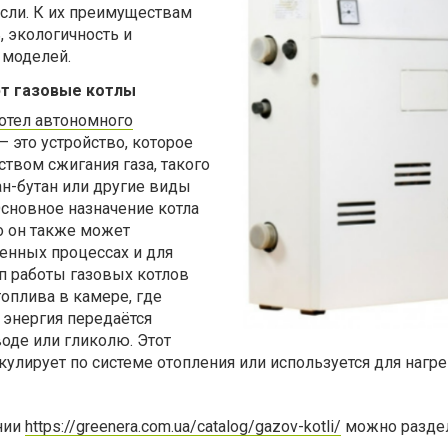
асли. К их преимуществам
, экологичность и
 моделей.
т газовые котлы
отел автономного
 это устройство, которое
ством сжигания газа, такого
ан-бутан или другие виды
Основное назначение котла
о он также может
нных процессах и для
п работы газовых котлов
топлива в камере, где
энергия передаётся
оде или гликолю. Этот
кулирует по системе отопления или используется для нагр
нии
https://greenera.com.ua/catalog/gazov-kotli/
можно раздел