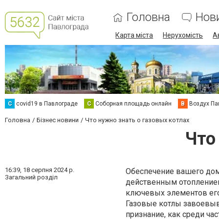
Головна
Нов
Карта міста
Нерухомість
А
C
covid19 в Павлограде
С
Соборная площадь онлайн
В
Воздух Па
Головна
Бізнес новини
Что нужно знать о газовых котлах
Что
16:39,
18 серпня 2024 р.
Обеспечение вашего до
Загальний розділ
действенным отоплением
ключевых элементов его
Газовые котлы завоевы
признание, как среди час