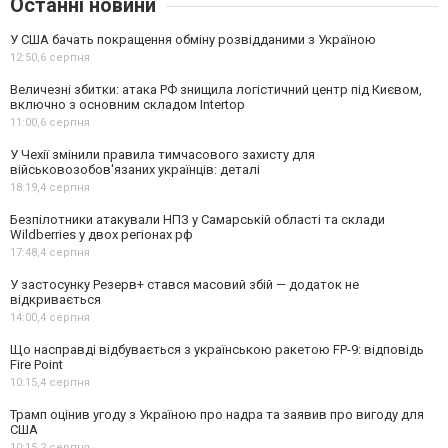
Останні новини
У США бачать покращення обміну розвідданими з Україною
12:50,
6 серпня
Величезні збитки: атака РФ знищила логістичний центр під Києвом,
включно з основним складом Intertop
11:00,
6 серпня
У Чехії змінили правила тимчасового захисту для
військовозобов'язаних українців: деталі
18:19,
4 серпня
Безпілотники атакували НПЗ у Самарській області та склади
Wildberries у двох регіонах рф
17:48,
4 серпня
У застосунку Резерв+ стався масовий збій — додаток не
відкривається
14:00,
4 серпня
Що насправді відбувається з українською ракетою FP-9: відповідь
Fire Point
10:15,
4 серпня
Трамп оцінив угоду з Україною про надра та заявив про вигоду для
США
10:15,
2 серпня