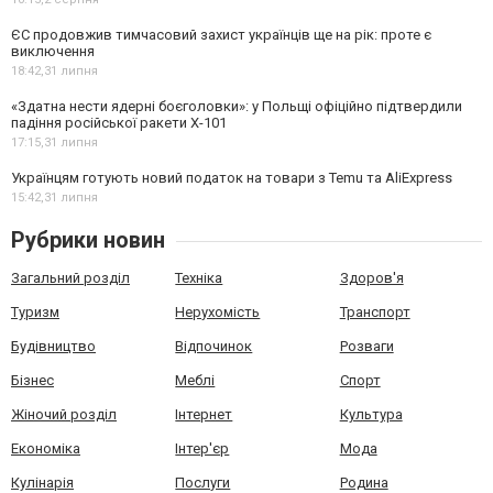
ЄС продовжив тимчасовий захист українців ще на рік: проте є
виключення
18:42,
31 липня
«Здатна нести ядерні боєголовки»: у Польщі офіційно підтвердили
падіння російської ракети Х-101
17:15,
31 липня
Українцям готують новий податок на товари з Temu та AliExpress
15:42,
31 липня
Рубрики новин
Загальний розділ
Техніка
Здоров'я
Туризм
Нерухомість
Транспорт
Будівництво
Відпочинок
Розваги
Бізнес
Меблі
Спорт
Жіночий розділ
Інтернет
Культура
Економіка
Інтер'єр
Мода
Кулінарія
Послуги
Родина