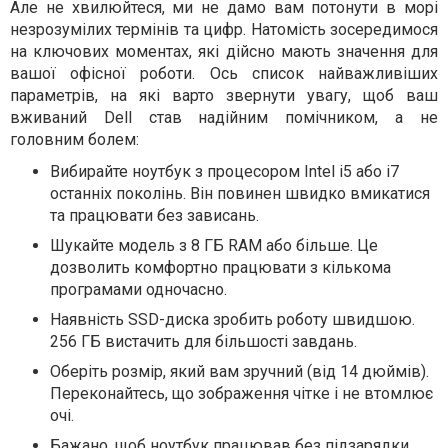
Але не хвилюйтеся, ми не дамо вам потонути в морі
незрозумілих термінів та цифр. Натомість зосередимося
на ключових моментах, які дійсно мають значення для
вашої офісної роботи. Ось список найважливіших
параметрів, на які варто звернути увагу, щоб ваш
вживаний Dell став надійним помічником, а не
головним болем:
Вибирайте ноутбук з процесором Intel i5 або i7
останніх поколінь. Він повинен швидко вмикатися
та працювати без зависань.
Шукайте модель з 8 ГБ RAM або більше. Це
дозволить комфортно працювати з кількома
програмами одночасно.
Наявність SSD-диска зробить роботу швидшою.
256 ГБ вистачить для більшості завдань.
Оберіть розмір, який вам зручний (від 14 дюймів).
Переконайтесь, що зображення чітке і не втомлює
очі.
Бажано, щоб ноутбук працював без підзарядки