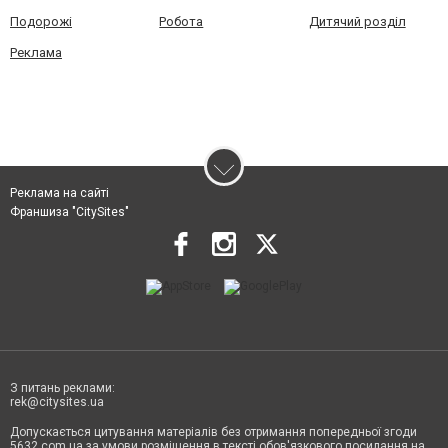
Подорожі
Робота
Дитячий розділ
Реклама
Реклама на сайті
Франшиза "CitySites"
З питань реклами:
rek@citysites.ua
Допускається цитування матеріалів без отримання попередньої згоди
5632.com.ua за умови розміщення в тексті обов'язкового посилання на