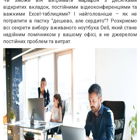
Чи зможе він витримати марафон з десятками
відкритих вкладок, постійними відеоконференціями та
важкими Excel-таблицями? І найголовніше – як не
потрапити в пастку "дешево, але сердито"? Розкриємо
всі секрети вибору вживаного ноутбука Dell, який стане
надійним помічником у вашому офісі, а не джерелом
постійних проблем та витрат.