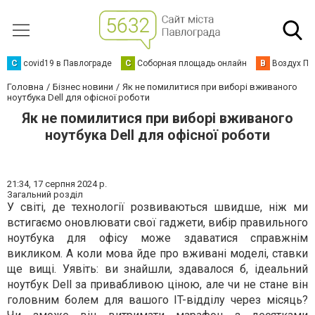
C
covid19 в Павлограде
С
Соборная площадь онлайн
В
Воздух Па
Головна
Бізнес новини
Як не помилитися при виборі вживаного
ноутбука Dell для офісної роботи
Як не помилитися при виборі вживаного
ноутбука Dell для офісної роботи
21:34,
17 серпня 2024 р.
Загальний розділ
У світі, де технології розвиваються швидше, ніж ми
встигаємо оновлювати свої гаджети, вибір правильного
ноутбука для офісу може здаватися справжнім
викликом. А коли мова йде про вживані моделі, ставки
ще вищі. Уявіть: ви знайшли, здавалося б, ідеальний
ноутбук Dell за привабливою ціною, але чи не стане він
головним болем для вашого IT-відділу через місяць?