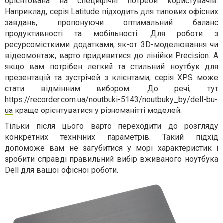
орієнтована на специфічні потреби користувачів.
Наприклад, серія Latitude підходить для типових офісних
завдань, пропонуючи оптимальний баланс
продуктивності та мобільності. Для роботи з
ресурсомісткими додатками, як-от 3D-моделювання чи
відеомонтаж, варто придивитися до лінійки Precision. А
якщо вам потрібен легкий та стильний ноутбук для
презентацій та зустрічей з клієнтами, серія XPS може
стати відмінним вибором. До речі, тут
https://recorder.com.ua/noutbuki-5143/noutbuky_by/dell-bu-
ua
краще орієнтуватися у різноманітті моделей.
Тільки після цього варто переходити до розгляду
конкретних технічних параметрів. Такий підхід
допоможе вам не загубитися у морі характеристик і
зробити справді правильний вибір вживаного ноутбука
Dell для вашої офісної роботи.