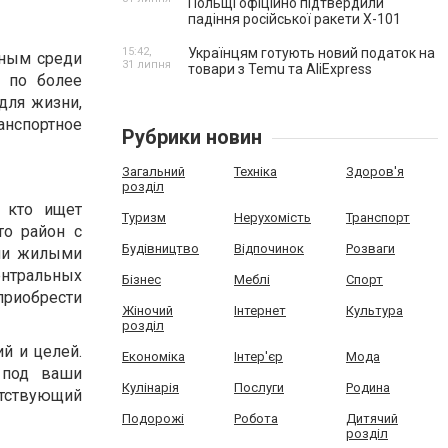
Польщі офіційно підтвердили
падіння російської ракети Х-101
15:42,
Українцям готують новий податок на
рным среди
31 липня
товари з Temu та AliExpress
 по более
для жизни,
нспортное
Рубрики новин
Загальний
Техніка
Здоров'я
розділ
, кто ищет
Туризм
Нерухомість
Транспорт
то район с
Будівництво
Відпочинок
Розваги
ми жилыми
ентральных
Бізнес
Меблі
Спорт
приобрести
Жіночий
Інтернет
Культура
розділ
й и целей.
Економіка
Інтер'єр
Мода
 под ваши
Кулінарія
Послуги
Родина
тствующий
Подорожі
Робота
Дитячий
розділ