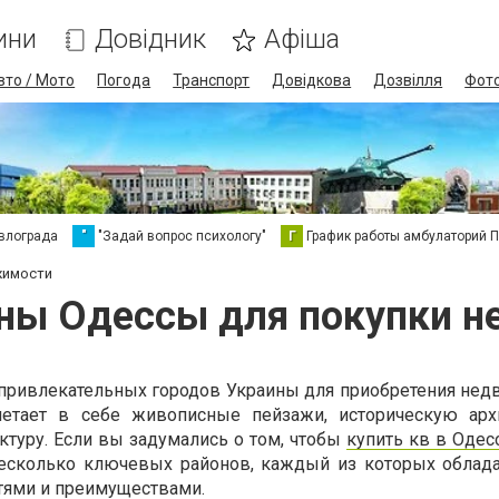
ини
Довідник
Афіша
вто / Мото
Погода
Транспорт
Довідкова
Дозвілля
Фот
влограда
"
"Задай вопрос психологу"
Г
График работы амбулаторий 
жимости
ны Одессы для покупки 
 привлекательных городов Украины для приобретения нед
четает в себе живописные пейзажи, историческую арх
туру. Если вы задумались о том, чтобы
купить кв в Одес
несколько ключевых районов, каждый из которых облад
тями и преимуществами.