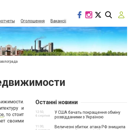
оотчеты
Оголошення
Вакансії
Павлограда
недвижимости
Останні новини
вижимости.
итектуру и
12:50,
У США бачать покращення обміну
се
, то стоит
6 серпня
розвідданими з Україною
ает своими
11:00,
Величезні збитки: атака РФ знищила