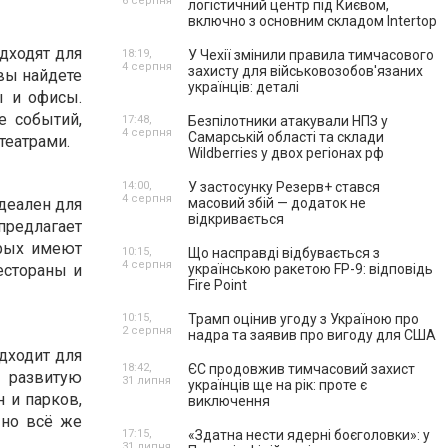
6 серпня
логістичний центр під Києвом,
включно з основним складом Intertop
дходят для
18:19,
У Чехії змінили правила тимчасового
4 серпня
захисту для військовозобов'язаних
вы найдете
українців: деталі
ы и офисы.
е событий,
17:48,
Безпілотники атакували НПЗ у
4 серпня
Самарській області та склади
театрами.
Wildberries у двох регіонах рф
14:00,
У застосунку Резерв+ стався
4 серпня
деален для
масовий збій — додаток не
відкривається
предлагает
орых имеют
10:15,
Що насправді відбувається з
4 серпня
естораны и
українською ракетою FP-9: відповідь
Fire Point
10:15,
Трамп оцінив угоду з Україною про
2 серпня
надра та заявив про вигоду для США
дходит для
18:42,
ЄС продовжив тимчасовий захист
 развитую
31 липня
українців ще на рік: проте є
 и парков,
виключення
 но всё же
17:15,
«Здатна нести ядерні боєголовки»: у
31 липня