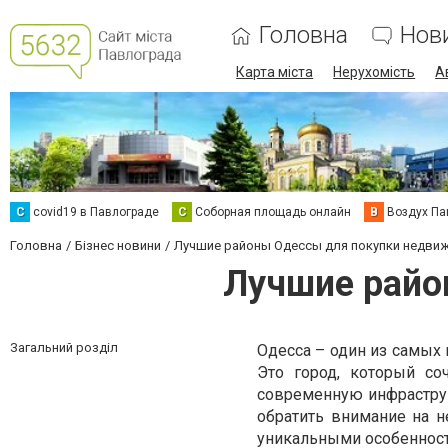
Головна
Нов
Карта міста
Нерухомість
А
C
covid19 в Павлограде
С
Соборная площадь онлайн
В
Воздух Па
Головна
Бізнес новини
Лучшие районы Одессы для покупки недви
Лучшие райо
Загальний розділ
Одесса – один из самых
Это город, который со
современную инфраструк
обратить внимание на 
уникальными особеннос