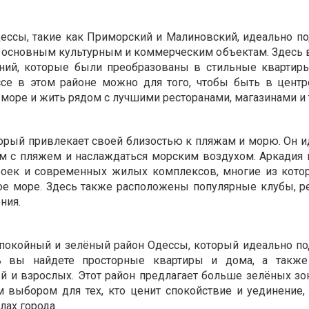
ссы, такие как Приморский и Малиновский, идеально по
 к основным культурным и коммерческим объектам. Здесь 
аний, которые были преобразованы в стильные квартир
ссе в этом районе можно для того, чтобы быть в центр
море и жить рядом с лучшими ресторанами, магазинами и 
торый привлекает своей близостью к пляжам и морю. Он и
дом с пляжем и наслаждаться морским воздухом. Аркадия 
оек и современных жилых комплексов, многие из кот
ое море. Здесь также расположены популярные клубы, р
ния.
спокойный и зелёный район Одессы, который идеально по
ь вы найдете просторные квартиры и дома, а также
й и взрослых. Этот район предлагает больше зелёных зон
м выбором для тех, кто ценит спокойствие и уединение,
лах города.