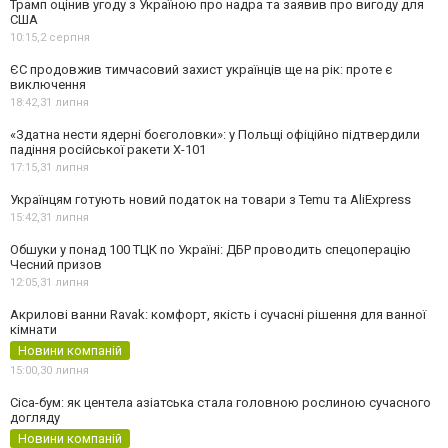
Трамп оцінив угоду з Україною про надра та заявив про вигоду для
США
10:15,
2 серпня
ЄС продовжив тимчасовий захист українців ще на рік: проте є
виключення
18:42,
31 липня
«Здатна нести ядерні боєголовки»: у Польщі офіційно підтвердили
падіння російської ракети Х-101
17:15,
31 липня
Українцям готують новий податок на товари з Temu та AliExpress
15:42,
31 липня
Обшуки у понад 100 ТЦК по Україні: ДБР проводить спецоперацію
Чесний призов
12:05,
31 липня
Акрилові ванни Ravak: комфорт, якість і сучасні рішення для ванної
кімнати
Новини компаній
15:00,
30 липня
Cica-бум: як центела азіатська стала головною рослиною сучасного
догляду
Новини компаній