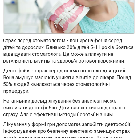
Страх перед стоматологом - поширена фобія серед
дітей та дорослих. Близько 20% дітей 5-11 років бояться
відвідувати стоматолога. Це може вплинути на
регулярність візитів та здоров'я ротової порожнини.
Дентофобія - страх перед
стоматологією для дітей
.
Вона змушує малюків уникати візитів до лікаря. Понад
50% людей хвилюються через стоматологічні
процедури.
Негативний досвід лікування без анестезії може
викликати дентофобію. Діти також схильні до цього
страху. Але є ефективні методи боротьби з ним.
Лікування у формі гри допомагає запобігти дентофобії.
Інформування про безпечну анестезію зменшує
страх
дітей перед візитом до стоматолога
. Довіра між