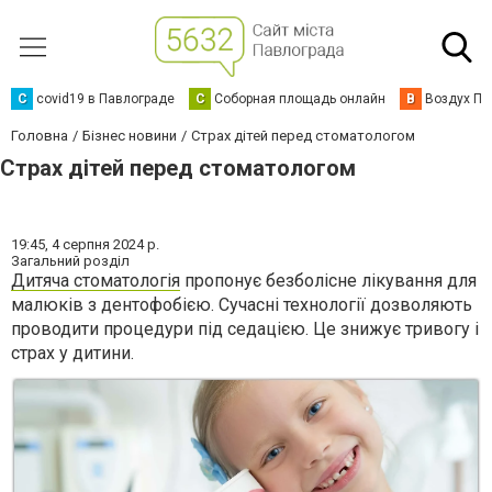
C
covid19 в Павлограде
С
Соборная площадь онлайн
В
Воздух Па
Головна
Бізнес новини
Страх дітей перед стоматологом
Страх дітей перед стоматологом
19:45,
4 серпня 2024 р.
Загальний розділ
Дитяча стоматологія
пропонує безболісне лікування для
малюків з дентофобією. Сучасні технології дозволяють
проводити процедури під седацією. Це знижує тривогу і
страх у дитини.