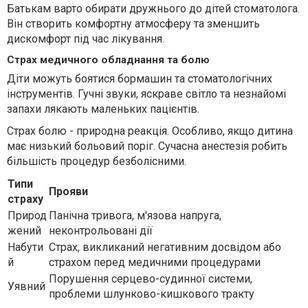
Батькам варто обирати дружнього до дітей стоматолога.
Він створить комфортну атмосферу та зменшить
дискомфорт під час лікування.
Страх медичного обладнання та болю
Діти можуть боятися бормашин та стоматологічних
інструментів. Гучні звуки, яскраве світло та незнайомі
запахи лякають маленьких пацієнтів.
Страх болю - природна реакція. Особливо, якщо дитина
має низький больовий поріг. Сучасна анестезія робить
більшість процедур безболісними.
Типи
Прояви
страху
Природ
Панічна тривога, м'язова напруга,
жений
неконтрольовані дії
Набути
Страх, викликаний негативним досвідом або
й
страхом перед медичними процедурами
Порушення серцево-судинної системи,
Уявний
проблеми шлунково-кишкового тракту