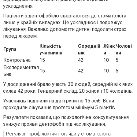
ускладнення.
Пацієнти з дентофобією звертаються до стоматолога
лише у крайніх випадках. Це ускладнює і подовжує
лікування. Важливо допомогти дитині подолати страх
перед лікарем.
Кількість
Середній
Жінк
Чолові
Група
учасників
вік
и
ки
Контрольна
15
42
10
5
Експериментал
15
42
10
5
ьна
У дослідженні брало участь 30 людей, середній вік яких
склав 42 роки. Гендерний склад: 20 жінок і 10 чоловіків.
Учасників поділили на дві групи по 15 осіб. Вони
проходили лікування протягом мінімум 5 візитів.
Результати показали, що психологічне консультування
знижує прояви дентофобії під час лікування.
Регулярні профілактичні огляди у стоматолога