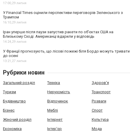
17:00,
29 липня
У Financial Times оцінили перспективи переговорів Зеленського з
Трампом
16:10,
29 липня
Іран уперше після паузи запустив ракети по обʼєктах США на
Близькому Сході. Американці вдарили у відповідь
14:24,
29 липня
У Франції прогнозують, що лісові пожежі біля Бордо можуть тривати
до осені
13:21,
27 липня
Рубрики новин
Загальний розділ
Техніка
Здоров'я
Туризм
Нерухомість
Транспорт
Будівництво
Відпочинок
Розваги
Бізнес
Меблі
Спорт
Жіночий розділ
Інтернет
Культура
Економіка
Інтер'єр
Мода