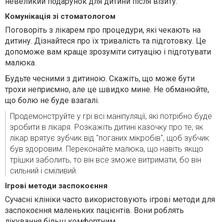
невеликий подарунок для дитини після візиту.
Комунікація зі стоматологом
Поговоріть з лікарем про процедури, які чекають на
дитину. Дізнайтеся про їх тривалість та підготовку. Це
допоможе вам краще зрозуміти ситуацію і підготувати
малюка.
Будьте чесними з дитиною. Скажіть, що може бути
трохи неприємно, але це швидко мине. Не обманюйте,
що болю не буде взагалі.
Продемонструйте у грі всі маніпуляції, які потрібно буде
зробити в лікаря. Розкажіть дитині казочку про те, як
лікар врятує зубчик від "поганих мікробів", щоб зубчик
був здоровим. Переконайте малюка, що навіть якщо
трішки заболить, то він все зможе витримати, бо він
сильний і сміливий.
Ігрові методи заспокоєння
Сучасні клініки часто використовують ігрові методи для
заспокоєння маленьких пацієнтів. Вони роблять
лікування більш комфортним.