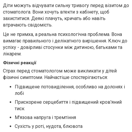
Діти можуть відчувати сильну тривогу перед візитом до
стоматолога. Вони хочуть втекти з кабінету, щоб
захиститися. Деякі плачуть, кричать або навіть
втрачають свідомість.
Це не примха, а реальна психологічна проблема. Вона
вимагає правильного і делікатного вирішення. Ключ до
успіху - довірливі стосунки між дитиною, батьками та
лікарем.
Фізичні реакції
Страх перед стоматологом може викликати у дітей
фізичні симптоми. Найчастіше спостерігаються:
Підвищене потовиділення, особливо на долонях і
лобі
Прискорене серцебиття і підвищений кров'яний
тиск
М'язова напруга і тремтіння
Сухість у роті, нудота, блювота