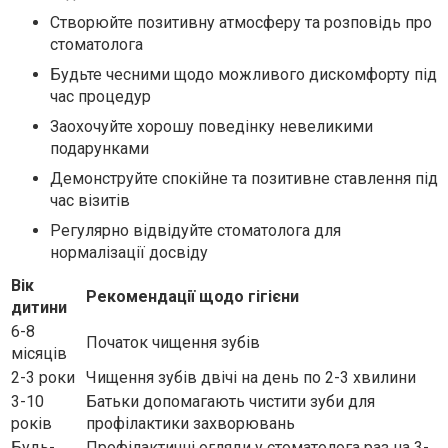
Створюйте позитивну атмосферу та розповідь про
стоматолога
Будьте чесними щодо можливого дискомфорту під
час процедур
Заохочуйте хорошу поведінку невеликими
подарунками
Демонструйте спокійне та позитивне ставлення під
час візитів
Регулярно відвідуйте стоматолога для
нормалізації досвіду
Вік
Рекомендації щодо гігієни
дитини
6-8
Початок чищення зубів
місяців
2-3 роки
Чищення зубів двічі на день по 2-3 хвилини
3-10
Батьки допомагають чистити зуби для
років
профілактики захворювань
Будь-
Профілактичні огляди у стоматолога раз на 3-