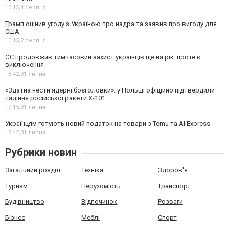
10:15,
4 серпня
Трамп оцінив угоду з Україною про надра та заявив про вигоду для
США
10:15,
2 серпня
ЄС продовжив тимчасовий захист українців ще на рік: проте є
виключення
18:42,
31 липня
«Здатна нести ядерні боєголовки»: у Польщі офіційно підтвердили
падіння російської ракети Х-101
17:15,
31 липня
Українцям готують новий податок на товари з Temu та AliExpress
15:42,
31 липня
Рубрики новин
Загальний розділ
Техніка
Здоров'я
Туризм
Нерухомість
Транспорт
Будівництво
Відпочинок
Розваги
Бізнес
Меблі
Спорт