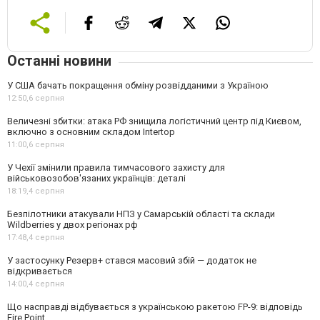
Останні новини
У США бачать покращення обміну розвідданими з Україною
12:50,
6 серпня
Величезні збитки: атака РФ знищила логістичний центр під Києвом,
включно з основним складом Intertop
11:00,
6 серпня
У Чехії змінили правила тимчасового захисту для
військовозобов'язаних українців: деталі
18:19,
4 серпня
Безпілотники атакували НПЗ у Самарській області та склади
Wildberries у двох регіонах рф
17:48,
4 серпня
У застосунку Резерв+ стався масовий збій — додаток не
відкривається
14:00,
4 серпня
Що насправді відбувається з українською ракетою FP-9: відповідь
Fire Point