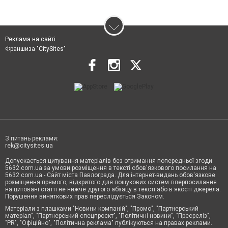
Реклама на сайті
Франшиза "CitySites"
З питань реклами:
rek@citysites.ua
Допускається цитування матеріалів без отримання попередньої згоди
5632.com.ua за умови розміщення в тексті обов'язкового посилання на
5632.com.ua - Сайт міста Павлограда. Для інтернет-видань обов'язкове
розміщення прямого, відкритого для пошукових систем гіперпосилання
на цитовані статті не нижче другого абзацу в тексті або в якості джерела.
Порушення виняткових прав переслідується Законом.
Матеріали з плашками "Новини компаній", "Промо", "Партнерський
матеріал", "Партнерський спецпроєкт", "Політичні новини", "Пресреліз",
"PR", "Офіційно", "Політична реклама" публікуються на правах реклами.