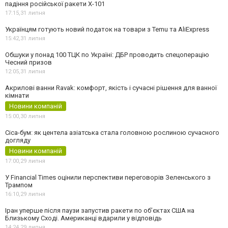
падіння російської ракети Х-101
17:15,
31 липня
Українцям готують новий податок на товари з Temu та AliExpress
15:42,
31 липня
Обшуки у понад 100 ТЦК по Україні: ДБР проводить спецоперацію
Чесний призов
12:05,
31 липня
Акрилові ванни Ravak: комфорт, якість і сучасні рішення для ванної
кімнати
Новини компаній
15:00,
30 липня
Cica-бум: як центела азіатська стала головною рослиною сучасного
догляду
Новини компаній
17:00,
29 липня
У Financial Times оцінили перспективи переговорів Зеленського з
Трампом
16:10,
29 липня
Іран уперше після паузи запустив ракети по обʼєктах США на
Близькому Сході. Американці вдарили у відповідь
14:24,
29 липня