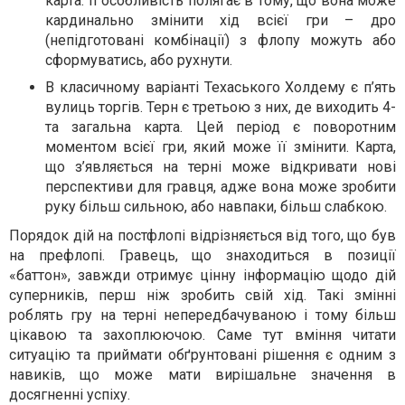
карта. Її особливість полягає в тому, що вона може
кардинально змінити хід всієї гри – дро
(непідготовані комбінації) з флопу можуть або
сформуватись, або рухнути.
В класичному варіанті Техаського Холдему є п’ять
вулиць торгів. Терн є третьою з них, де виходить 4-
та загальна карта. Цей період є поворотним
моментом всієї гри, який може її змінити. Карта,
що з’являється на терні може відкривати нові
перспективи для гравця, адже вона може зробити
руку більш сильною, або навпаки, більш слабкою.
Порядок дій на постфлопі відрізняється від того, що був
на префлопі. Гравець, що знаходиться в позиції
«баттон», завжди отримує цінну інформацію щодо дій
суперників, перш ніж зробить свій хід. Такі змінні
роблять гру на терні непередбачуваною і тому більш
цікавою та захоплюючою. Саме тут вміння читати
ситуацію та приймати обґрунтовані рішення є одним з
навиків, що може мати вирішальне значення в
досягненні успіху.