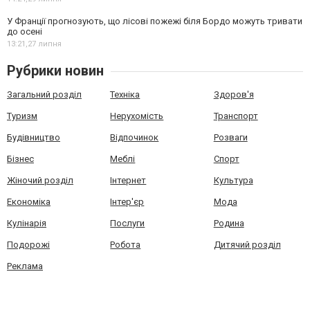
У Франції прогнозують, що лісові пожежі біля Бордо можуть тривати
до осені
13:21,
27 липня
Рубрики новин
Загальний розділ
Техніка
Здоров'я
Туризм
Нерухомість
Транспорт
Будівництво
Відпочинок
Розваги
Бізнес
Меблі
Спорт
Жіночий розділ
Інтернет
Культура
Економіка
Інтер'єр
Мода
Кулінарія
Послуги
Родина
Подорожі
Робота
Дитячий розділ
Реклама