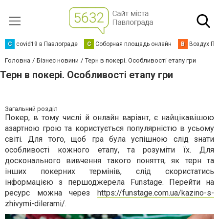
C
covid19 в Павлограде
С
Соборная площадь онлайн
В
Воздух Па
Головна
Бізнес новини
Терн в покері. Особливості етапу гри
Терн в покері. Особливості етапу гри
Загальний розділ
Покер, в тому числі й онлайн варіант, є найцікавішою
азартною грою та користується популярністю в усьому
світі. Для того, щоб гра була успішною слід знати
особливості кожного етапу, та розуміти їх. Для
досконального вивчення такого поняття, як терн та
інших покерних термінів, слід скористатись
інформацією з першоджерела Funstage. Перейти на
ресурс можна через
https://funstage.com.ua/kazino-s-
zhivymi-dilerami/
.