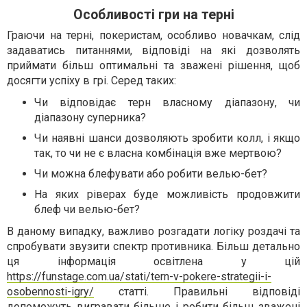
Особливості гри на терні
Граючи на терні, покеристам, особливо новачкам, слід
задаватись питаннями, відповіді на які дозволять
приймати більш оптимальні та зважені рішення, щоб
досягти успіху в грі. Серед таких:
Чи відповідає терн власному діапазону, чи
діапазону суперника?
Чи наявні шанси дозволяють зробити колл, і якщо
так, то чи не є власна комбінація вже мертвою?
Чи можна блефувати або робити велью-бет?
На яких ріверах буде можливість продовжити
блеф чи велью-бет?
В даному випадку, важливо розгадати логіку роздачі та
спробувати звузити спектр противника. Більш детально
ця інформація освітлена у цій
https://funstage.com.ua/stati/tern-v-pokere-strategii-i-
osobennosti-igry/
статті. Правильні відповіді
допоможуть вигравати більше і робити більш зважені