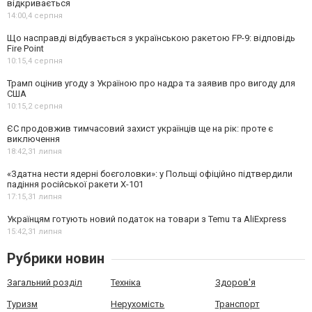
відкривається
14:00,
4 серпня
Що насправді відбувається з українською ракетою FP-9: відповідь
Fire Point
10:15,
4 серпня
Трамп оцінив угоду з Україною про надра та заявив про вигоду для
США
10:15,
2 серпня
ЄС продовжив тимчасовий захист українців ще на рік: проте є
виключення
18:42,
31 липня
«Здатна нести ядерні боєголовки»: у Польщі офіційно підтвердили
падіння російської ракети Х-101
17:15,
31 липня
Українцям готують новий податок на товари з Temu та AliExpress
15:42,
31 липня
Рубрики новин
Загальний розділ
Техніка
Здоров'я
Туризм
Нерухомість
Транспорт