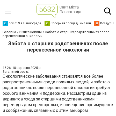
C
covid19 в Павлограде
С
Соборная площадь онлайн
В
Воздух Па
Головна
Бізнес новини
Забота о старших родственниках после
перенесенной онкологии
Забота о старших родственниках после
перенесенной онкологии
15:26,
10 вересня 2025 р.
Загальний розділ
Онкологические заболевания становятся все более
распространенными среди пожилых людей, и забота о
родственниках после перенесенной онкологии требует
особого внимания и поддержки. Рассмотрим один из
вариантов ухода за старшими родственниками —
перевод в
дом престарелых
, и освещение преимуществ
и соображений, связанных с этим выбором.