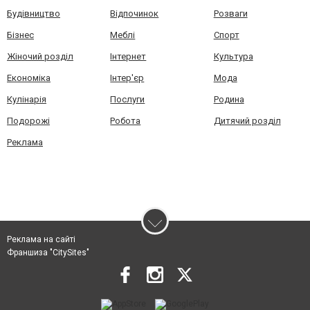
Будівництво
Відпочинок
Розваги
Бізнес
Меблі
Спорт
Жіночий розділ
Інтернет
Культура
Економіка
Інтер'єр
Мода
Кулінарія
Послуги
Родина
Подорожі
Робота
Дитячий розділ
Реклама
Реклама на сайті
Франшиза "CitySites"