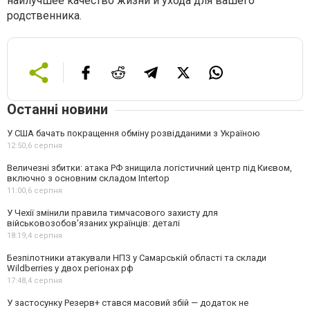
наилучшее качество жизни и ухода для вашего
родственника.
Останні новини
У США бачать покращення обміну розвідданими з Україною
12:50,
6 серпня
Величезні збитки: атака РФ знищила логістичний центр під Києвом,
включно з основним складом Intertop
11:00,
6 серпня
У Чехії змінили правила тимчасового захисту для
військовозобов'язаних українців: деталі
18:19,
4 серпня
Безпілотники атакували НПЗ у Самарській області та склади
Wildberries у двох регіонах рф
17:48,
4 серпня
У застосунку Резерв+ стався масовий збій — додаток не