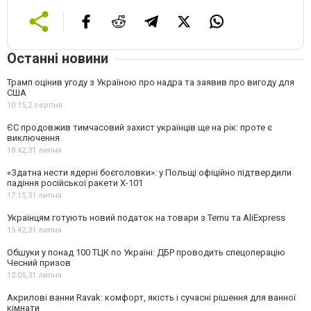
Останні новини
Трамп оцінив угоду з Україною про надра та заявив про вигоду для
США
10:15,
2 серпня
ЄС продовжив тимчасовий захист українців ще на рік: проте є
виключення
18:42,
31 липня
«Здатна нести ядерні боєголовки»: у Польщі офіційно підтвердили
падіння російської ракети Х-101
17:15,
31 липня
Українцям готують новий податок на товари з Temu та AliExpress
15:42,
31 липня
Обшуки у понад 100 ТЦК по Україні: ДБР проводить спецоперацію
Чесний призов
12:05,
31 липня
Акрилові ванни Ravak: комфорт, якість і сучасні рішення для ванної
кімнати