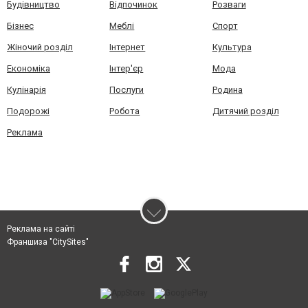
Будівництво
Відпочинок
Розваги
Бізнес
Меблі
Спорт
Жіночий розділ
Інтернет
Культура
Економіка
Інтер'єр
Мода
Кулінарія
Послуги
Родина
Подорожі
Робота
Дитячий розділ
Реклама
Реклама на сайті
Франшиза "CitySites"