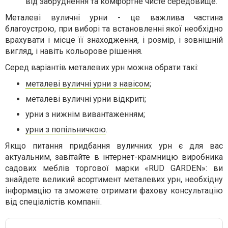
від забруднення та комфортне чисте середовище.
Металеві вуличні урни - це важлива частина
благоустрою, при виборі та встановленні якої необхідно
врахувати і місце її знаходження, і розмір, і зовнішній
вигляд, і навіть кольорове рішення.
Серед варіантів металевих урн можна обрати такі:
металеві вуличні урни з навісом
;
металеві вуличні урни відкриті;
урни з нижнім вивантаженням;
урни з попільничкою
.
Якщо питання придбання вуличних урн є для вас
актуальним, завітайте в інтернет-крамницю виробника
садових меблів торгової марки «RUD GARDEN»: ви
знайдете великий асортимент металевих урн, необхідну
інформацію та зможете отримати фахову консультацію
від спеціалістів компанії.