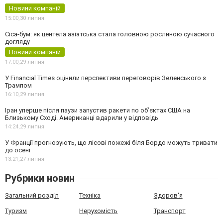
Новини компаній
15:00,
30 липня
Cica-бум: як центела азіатська стала головною рослиною сучасного
догляду
Новини компаній
17:00,
29 липня
У Financial Times оцінили перспективи переговорів Зеленського з
Трампом
16:10,
29 липня
Іран уперше після паузи запустив ракети по обʼєктах США на
Близькому Сході. Американці вдарили у відповідь
14:24,
29 липня
У Франції прогнозують, що лісові пожежі біля Бордо можуть тривати
до осені
13:21,
27 липня
Рубрики новин
Загальний розділ
Техніка
Здоров'я
Туризм
Нерухомість
Транспорт