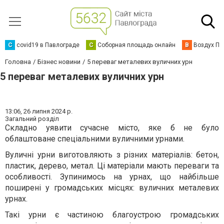
C
covid19 в Павлограде
С
Соборная площадь онлайн
В
Воздух Па
Головна
Бізнес новини
5 переваг металевих вуличних урн
5 переваг металевих вуличних урн
13:06,
26 липня 2024 р.
Загальний розділ
Складно уявити сучасне місто, яке б не було
облаштоване спеціальними вуличними урнами.
Вуличні урни виготовляють з різних матеріалів: бетон,
пластик, дерево, метал. Ці матеріали мають переваги та
особливості. Зупинимось на урнах, що найбільше
поширені у громадських місцях: вуличних металевих
урнах.
Такі урни є частиною благоустрою громадських