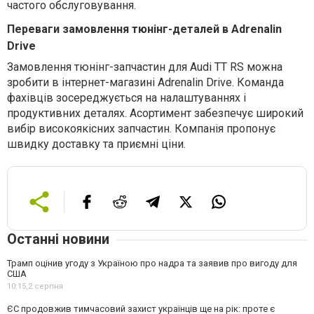
частого обслуговування.
Переваги замовлення тюнінг-деталей в Adrenalin
Drive
Замовлення тюнінг-запчастин для
Audi
TT
RS
можна
зробити в інтернет-магазині
Adrenalin
Drive
. Команда
фахівців
зосереджується на налаштуваннях і
продуктивних деталях
. Асортимент
забезпечу
є
широкий
вибір високоякісних
запчастин
.
Компанія пропонує
швидку доставку та приємні ціни.
Останні новини
Трамп оцінив угоду з Україною про надра та заявив про вигоду для
США
10:15,
2 серпня
ЄС продовжив тимчасовий захист українців ще на рік: проте є