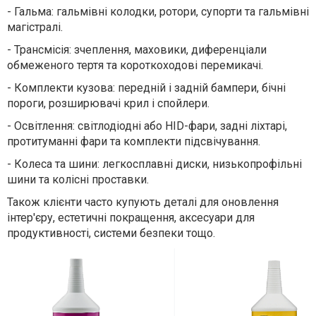
-
Гальма: гальмівні колодки, ротори, супорти та гальмівні
магістралі.
-
Трансмісія: зчеплення, маховики, диференціали
обмеженого тертя та короткоходові перемикачі.
-
Комплекти кузова: передній і задній бампери, бічні
пороги, розширювачі крил і спойлери.
-
Освітлення: світлодіодні або HID-фари, задні ліхтарі,
протитуманні фари та комплекти підсвічування.
-
Колеса та шини: легкосплавні диски, низькопрофільні
шини та колісні проставки.
Також клієнти часто купують деталі для о
новлення
інтер'єру
, е
стетичні покращення
, а
ксесуари для
продуктивності
, системи безпеки тощо.