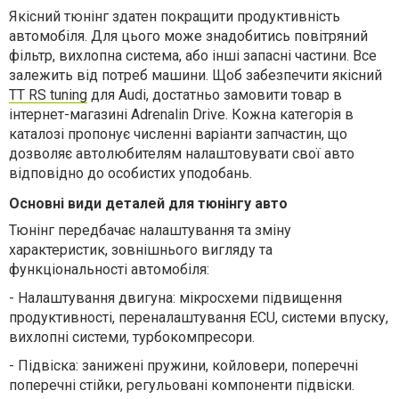
Якісний тюнінг здатен покращити
продуктивність
автомобіля. Для цього може знадобитись повітряний
фільтр, вихлопна система, або інші запасні частини. Все
залежить від потреб машини. Щоб забезпечити якісний
TT RS tuning
для
Audi
, достатньо замовити товар в
інтернет-магазині
Adrenalin
Drive
.
Кожна категорія
в
каталозі
пропонує численні варіанти
запчастин
, що
дозволяє автолюбителям налаштовувати свої
авто
відповідно до особистих уподобань
.
Основні види деталей для тюнінгу авто
Тюнінг передбачає налаштування та зміну
характеристик, зовнішнього вигляду та
функціональності автомобіля:
-
Налаштування двигуна: мікросхеми підвищення
продуктивності, переналаштування
ECU
, системи впуску,
вихлопні системи, турбокомпресори.
-
Підвіска: занижені пружини, койловери, поперечні
поперечні стійки, регульовані компоненти підвіски.