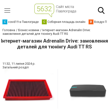
C
covid19 в Павлограде
С
Соборная площадь онлайн
В
Воздух Па
Головна
Бізнес новини
Інтернет-магазин Adrenalin Drive:
замовлення деталей для тюнінгу Audi TT RS
Інтернет-магазин Adrenalin Drive: замовлення
деталей для тюнінгу Audi TT RS
11:32,
11 липня 2024 р.
Загальний розділ