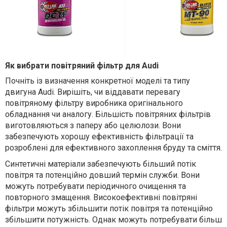
Як вибрати повітряний фільтр для Audi
Почніть із визначення конкретної моделі та типу
двигуна Audi.
В
ирішіть,
чи
відда
вати
перевагу
повітряному фільтру виробника оригінального
обладнання чи
аналогу. Більшість повітряних фільтрів
виготовляються з паперу або целюлози. Вони
забезпечують хорошу ефективність фільтрації та
розроблені для ефективного захоплення бруду та сміття.
С
интетичні матеріали забезпечують більший потік
повітря та потенційно довший термін служби. Вони
можуть потребувати періодичного очищення та
повторного змащення.
В
исокоефективні повітряні
фільтри
можуть збільшити потік повітря та потенційно
збільшити потужність. Однак можуть потребувати більш