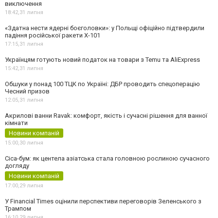
виключення
18:42,
31 липня
«Здатна нести ядерні боєголовки»: у Польщі офіційно підтвердили
падіння російської ракети Х-101
17:15,
31 липня
Українцям готують новий податок на товари з Temu та AliExpress
15:42,
31 липня
Обшуки у понад 100 ТЦК по Україні: ДБР проводить спецоперацію
Чесний призов
12:05,
31 липня
Акрилові ванни Ravak: комфорт, якість і сучасні рішення для ванної
кімнати
Новини компаній
15:00,
30 липня
Cica-бум: як центела азіатська стала головною рослиною сучасного
догляду
Новини компаній
17:00,
29 липня
У Financial Times оцінили перспективи переговорів Зеленського з
Трампом
16:10,
29 липня