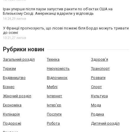
Іран уперше після паузи запустив ракети по обʼєктах США на
Близькому Сході. Американці вдарили у відповідь
14:24,
29 липня
У Франції прогнозують, що лісові пожежі біля Бордо можуть тривати
до осені
13:21,
27 липня
Рубрики новин
Загальний розділ
Техніка
Здоров'я
Туризм
Нерухомість
Транспорт
Будівництво
Відпочинок
Розваги
Бізнес
Меблі
Спорт
Жіночий розділ
Інтернет
Культура
Економіка
Інтер'єр
Мода
Кулінарія
Послуги
Родина
Подорожі
Робота
Дитячий розділ