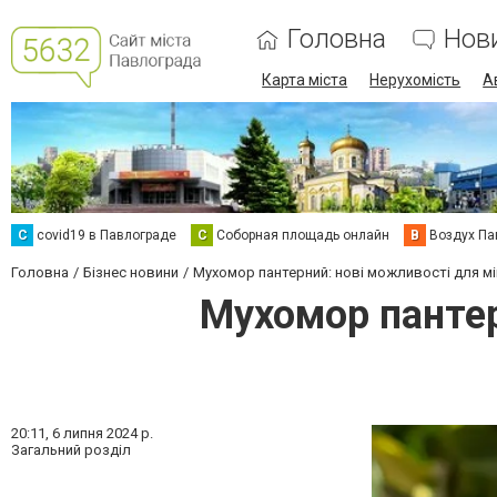
Головна
Нов
Карта міста
Нерухомість
А
C
covid19 в Павлограде
С
Соборная площадь онлайн
В
Воздух Па
Головна
Бізнес новини
Мухомор пантерний: нові можливості для мі
Мухомор пантер
20:11,
6 липня 2024 р.
Загальний розділ