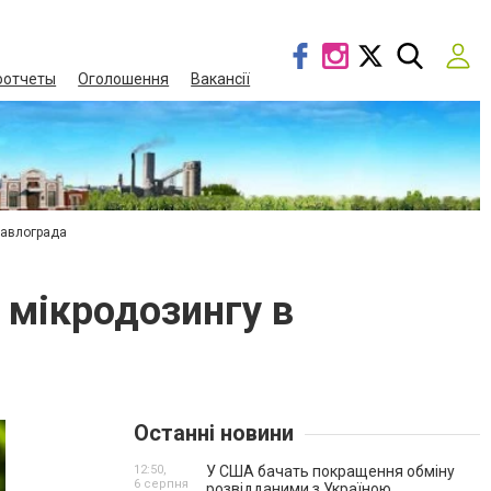
оотчеты
Оголошення
Вакансії
Павлограда
 мікродозингу в
Останні новини
12:50,
У США бачать покращення обміну
6 серпня
розвідданими з Україною