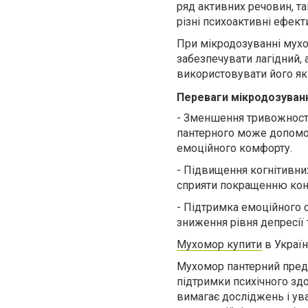
ряд активних речовин, та
різні психоактивні ефект
При мікродозуванні мухо
забезпечувати лагідний,
використовувати його як
Переваги мікродозуван
-
Зменшення тривожності
пантерного може допомог
емоційного комфорту.
-
Підвищення когнітивни
сприяти покращенню конце
-
Підтримка емоційного с
зниження рівня депресії 
Мухомор купити
в Україн
Мухомор пантерний предс
підтримки психічного здо
вимагає досліджень і ува