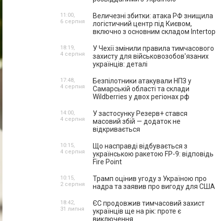
11:00,
Величезні збитки: атака РФ знищила
6 серпня
логістичний центр під Києвом,
включно з основним складом Intertop
18:19,
У Чехії змінили правила тимчасового
4 серпня
захисту для військовозобов'язаних
українців: деталі
17:48,
Безпілотники атакували НПЗ у
4 серпня
Самарській області та склади
Wildberries у двох регіонах рф
14:00,
У застосунку Резерв+ стався
4 серпня
масовий збій — додаток не
відкривається
10:15,
Що насправді відбувається з
4 серпня
українською ракетою FP-9: відповідь
Fire Point
10:15,
Трамп оцінив угоду з Україною про
2 серпня
надра та заявив про вигоду для США
18:42,
ЄС продовжив тимчасовий захист
31 липня
українців ще на рік: проте є
виключення