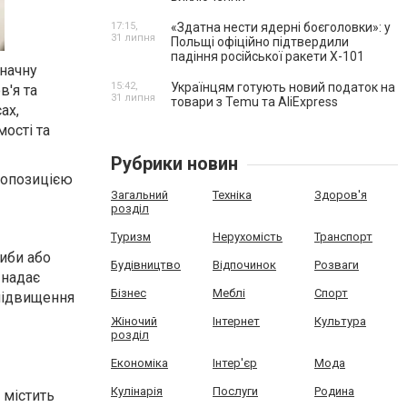
17:15,
«Здатна нести ядерні боєголовки»: у
31 липня
Польщі офіційно підтвердили
падіння російської ракети Х-101
значну
15:42,
Українцям готують новий податок на
в'я та
31 липня
товари з Temu та AliExpress
ах,
ості та
Рубрики новин
пропозицією
Загальний
Техніка
Здоров'я
розділ
Туризм
Нерухомість
Транспорт
риби або
Будівництво
Відпочинок
Розваги
 надає
Бізнес
Меблі
Спорт
 підвищення
Жіночий
Інтернет
Культура
розділ
Економіка
Інтер'єр
Мода
Кулінарія
Послуги
Родина
 містить