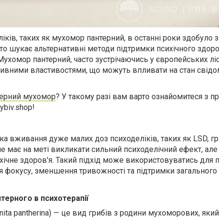
ків, таких як мухомор пантерний, в останні роки здобуло 
хто шукає альтернативні методи підтримки психічного здоро
Мухомор пантерний, часто зустрічаючись у європейських ліс
ивними властивостями, що можуть впливати на стан свідом
терний мухомор
? У такому разі вам варто ознайомитеся з 
ybiv.shop!
ка вживання дуже малих доз психоделіків, таких як LSD, г
е має на меті викликати сильний психоделічний ефект, але
хічне здоров'я. Такий підхід може використовуватись для
я фокусу, зменшення тривожності та підтримки загального
терного в психотерапії
ta pantherina) — це вид грибів з родини мухоморових, який