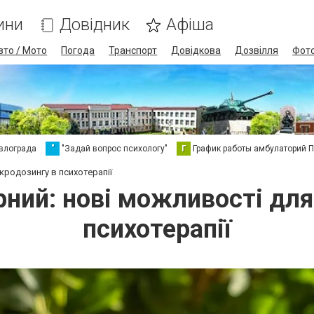
ини
Довідник
Афіша
вто / Мото
Погода
Транспорт
Довідкова
Дозвілля
Фот
влограда
"
"Задай вопрос психологу"
Г
График работы амбулаторий 
кродозингу в психотерапії
ний: нові можливості для
психотерапії