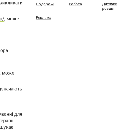
 викликати
Подорожі
Робота
Дитячий
розділ
Реклама
op/
, може
мора
х може
ідзначають
уванні для
ерапії
 шукає