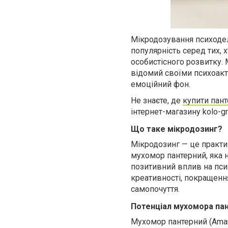
Мікродозування психоделі
популярність серед тих, 
особистісного розвитку. 
відомий своїми психоакт
емоційний фон.
Не знаєте, де
купити пан
інтернет-магазину kolo-gr
Що таке мікродозинг?
Мікродозинг — це практи
мухомор пантерний, яка н
позитивний вплив на пси
креативності, покращенн
самопочуття.
Потенціал мухомора пан
Мухомор пантерний (Amani