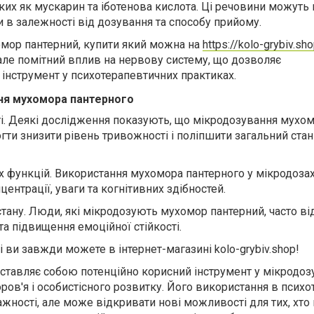
ких як мускарин та іботенова кислота. Ці речовини можуть
и в залежності від дозування та способу прийому.
мор пантерний, купити який можна на
https://kolo-grybiv.sh
 але помітний вплив на нервову систему, що дозволяє
 інструмент у психотерапевтичних практиках.
ня мухомора пантерного
. Деякі дослідження показують, що мікродозування мухо
ти знизити рівень тривожності і поліпшити загальний стан
х функцій. Використання мухомора пантерного у мікродоза
нтрації, уваги та когнітивних здібностей.
тану. Люди, які мікродозують мухомор пантерний, часто в
та підвищення емоційної стійкості.
і ви завжди можете в інтернет-магазині kolo-grybiv.shop!
тавляє собою потенційно корисний інструмент у мікродоз
ров'я і особистісного розвитку. Його використання в психот
жності, але може відкривати нові можливості для тих, хто