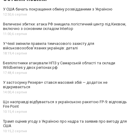
У США бачать покращення обміну розвідданими з Україною
12:50,
6 серпня
Величезні збитки: атака РФ знищила логістичний центр під Києвом,
включно з основним складом Intertop
11:00,
6 серпня
У Чехії змінили правила тимчасового захисту для
військовозобов'язаних українців: деталі
18:19,
4 серпня
Безпілотники атакували НПЗ у Самарській області та склади
Wildberries у двох регіонах рф
17:48,
4 серпня
У застосунку Резерв+ стався масовий збій — додаток не
відкривається
14:00,
4 серпня
Що насправді відбувається з українською ракетою FP-9: відповідь
Fire Point
10:15,
4 серпня
Трамп оцінив угоду з Україною про надра та заявив про вигоду для
США
10:15,
2 серпня