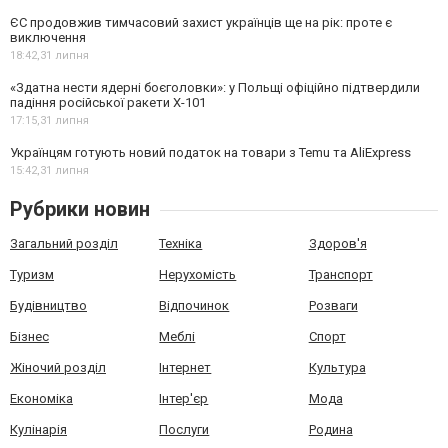
ЄС продовжив тимчасовий захист українців ще на рік: проте є
виключення
18:42,
31 липня
«Здатна нести ядерні боєголовки»: у Польщі офіційно підтвердили
падіння російської ракети Х-101
17:15,
31 липня
Українцям готують новий податок на товари з Temu та AliExpress
15:42,
31 липня
Рубрики новин
Загальний розділ
Техніка
Здоров'я
Туризм
Нерухомість
Транспорт
Будівництво
Відпочинок
Розваги
Бізнес
Меблі
Спорт
Жіночий розділ
Інтернет
Культура
Економіка
Інтер'єр
Мода
Кулінарія
Послуги
Родина