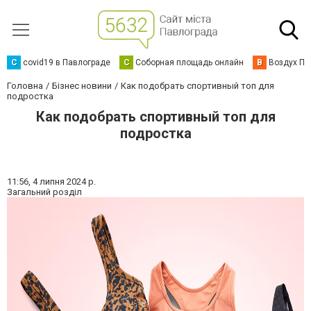
C
covid19 в Павлограде
С
Соборная площадь онлайн
В
Воздух Па
Головна
Бізнес новини
Как подобрать спортивный топ для
подростка
Как подобрать спортивный топ для
подростка
11:56,
4 липня 2024 р.
Загальний розділ