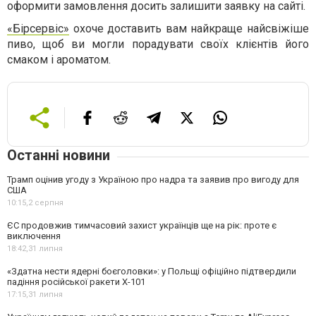
оформити замовлення досить залишити заявку на сайті.
«Бірсервіс»
охоче доставить вам найкраще найсвіжіше
пиво, щоб ви могли порадувати своїх клієнтів його
смаком і ароматом.
Останні новини
Трамп оцінив угоду з Україною про надра та заявив про вигоду для
США
10:15,
2 серпня
ЄС продовжив тимчасовий захист українців ще на рік: проте є
виключення
18:42,
31 липня
«Здатна нести ядерні боєголовки»: у Польщі офіційно підтвердили
падіння російської ракети Х-101
17:15,
31 липня