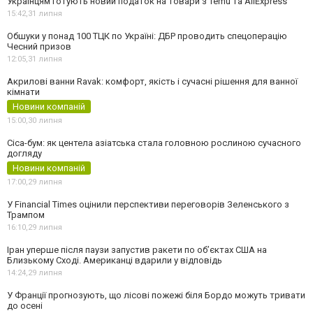
Українцям готують новий податок на товари з Temu та AliExpress
15:42,
31 липня
Обшуки у понад 100 ТЦК по Україні: ДБР проводить спецоперацію
Чесний призов
12:05,
31 липня
Акрилові ванни Ravak: комфорт, якість і сучасні рішення для ванної
кімнати
Новини компаній
15:00,
30 липня
Cica-бум: як центела азіатська стала головною рослиною сучасного
догляду
Новини компаній
17:00,
29 липня
У Financial Times оцінили перспективи переговорів Зеленського з
Трампом
16:10,
29 липня
Іран уперше після паузи запустив ракети по обʼєктах США на
Близькому Сході. Американці вдарили у відповідь
14:24,
29 липня
У Франції прогнозують, що лісові пожежі біля Бордо можуть тривати
до осені