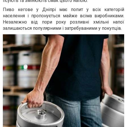
псують та змінюють смак цього напою.
Пиво кегове у Дніпрі має попит у всіх категорій
населення і пропонується майже всіма виробниками.
Незалежно від пори року розливні хмільні напої
залишаються популярними і затребуваними у покупців.