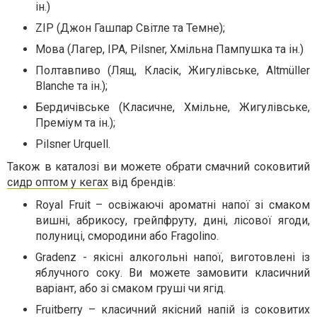
ін.)
ZIP (Джон Гашпар Світле та Темне);
Мова (Лагер, ІРА, Pilsner, Хмільна Пампушка та ін.)
Полтавпиво (Лящ, Класік, Жигулівське, Altmüller
Blanche та ін.);
Бердичівське (Класичне, Хмільне, Жигулівське,
Преміум та ін.);
Pilsner Urquell.
Також в каталозі ви можете обрати смачний соковитий
сидр оптом у кегах
від брендів:
Royal Fruit – освіжаючі ароматні напої зі смаком
вишні, абрикосу, грейпфруту, дині, лісової ягоди,
полуниці, смородини або Fragolino.
Gradenz - якісні алкогольні напої, виготовлені із
яблучного соку. Ви можете замовити класичний
варіант, або зі смаком груші чи ягід.
Fruitberry – класичний якісний напій із соковитих