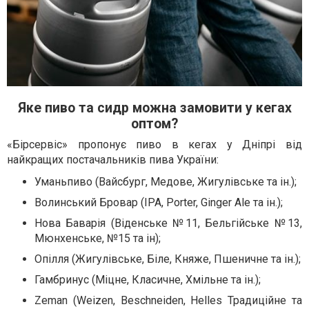
Яке пиво та сидр можна замовити у кегах
оптом?
«Бірсервіс» пропонує пиво в кегах у Дніпрі від
найкращих постачальників пива України:
Уманьпиво (Вайсбург, Медове, Жигулівське та ін.);
Волинський Бровар (IPA, Porter, Ginger Ale та ін.);
Нова Баварія (Віденське №11, Бельгійське №13,
Мюнхенське, №15 та ін);
Опілля (Жигулівське, Біле, Княже, Пшеничне та ін.);
Гамбринус (Міцне, Класичне, Хмільне та ін.);
Zeman (Weizen, Beschneiden, Helles Традиційне та