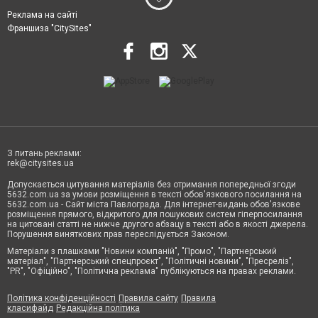
Реклама на сайті
Франшиза "CitySites"
З питань реклами:
rek@citysites.ua
Допускається цитування матеріалів без отримання попередньої згоди
5632.com.ua за умови розміщення в тексті обов'язкового посилання на
5632.com.ua - Сайт міста Павлограда. Для інтернет-видань обов'язкове
розміщення прямого, відкритого для пошукових систем гіперпосилання
на цитовані статті не нижче другого абзацу в тексті або в якості джерела.
Порушення виняткових прав переслідується Законом.
Матеріали з плашками "Новини компаній", "Промо", "Партнерський
матеріал", "Партнерський спецпроєкт", "Політичні новини", "Пресреліз",
"PR", "Офіційно", "Політична реклама" публікуються на правах реклами.
Політика конфіденційності
Правила сайту
Правила
класифайд
Редакційна політика