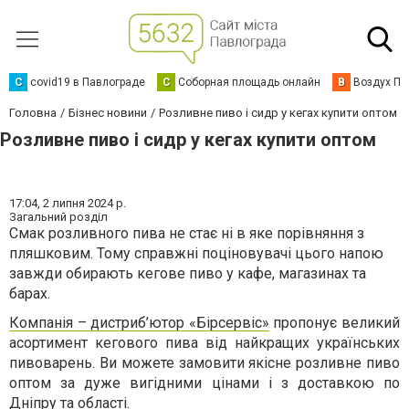
C
covid19 в Павлограде
С
Соборная площадь онлайн
В
Воздух Па
Головна
Бізнес новини
Розливне пиво і сидр у кегах купити оптом
Розливне пиво і сидр у кегах купити оптом
17:04,
2 липня 2024 р.
Загальний розділ
Смак розливного пива не стає ні в яке порівняння з
пляшковим. Тому справжні поціновувачі цього напою
завжди обирають кегове пиво у кафе, магазинах та
барах.
Компанія – дистриб’ютор «Бірсервіс»
пропонує великий
асортимент кегового пива від найкращих українських
пивоварень. Ви можете замовити якісне розливне пиво
оптом за дуже вигідними цінами і з доставкою по
Дніпру та області.