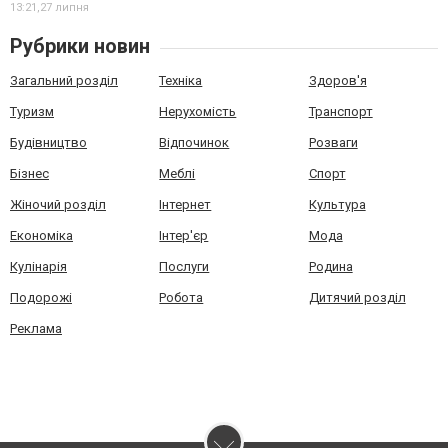
13:21,
27 липня
Рубрики новин
Загальний розділ
Техніка
Здоров'я
Туризм
Нерухомість
Транспорт
Будівництво
Відпочинок
Розваги
Бізнес
Меблі
Спорт
Жіночий розділ
Інтернет
Культура
Економіка
Інтер'єр
Мода
Кулінарія
Послуги
Родина
Подорожі
Робота
Дитячий розділ
Реклама